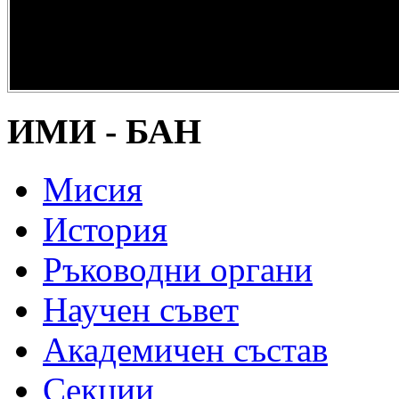
опазване на
културно и
научно
наследство” -
DiPP2017
ИМИ - БАН
Мисия
История
Ръководни органи
Научен съвет
Академичен състав
Секции