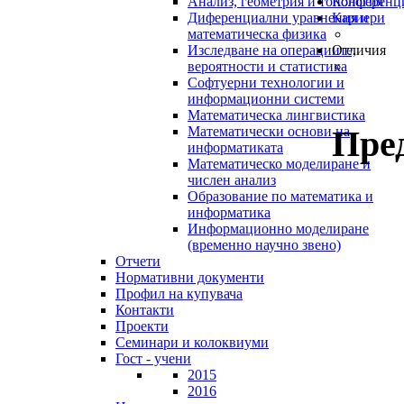
Анализ, геометрия и топология
Конференц
Диференциални уравнения и
Кариери
математическа физика
Изследване на операциите,
Отличия
вероятности и статистика
Софтуерни технологии и
информационни системи
Математическа лингвистика
Пре
Математически основи на
информатиката
Математическо моделиране и
числен анализ
Образование по математика и
информатика
Информационно моделиране
(временно научно звено)
Отчети
Нормативни документи
Профил на купувача
Контакти
Проекти
Семинари и колоквиуми
Гост - учени
2015
2016