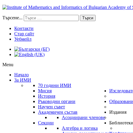
Търсене...
Търси
Контакти
Стар сайт
Уебмейл
Menu
Начало
За ИМИ
70 години ИМИ
Мисия
Изследоват
История
Ръководни органи
Образован
Научен съвет
Академичен състав
Издания
Асоциирани членове
Секции
Библиотек
Алгебра и логика