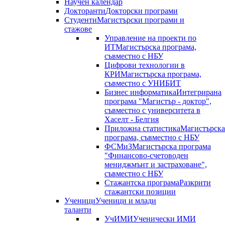
Научен календар
Докторанти
Докторски програми
Студенти
Магистърски програми и
стажове
Управление на проекти по
ИТ
Магистърска програма,
съвместно с НБУ
Цифрови технологии в
КРИ
Магистърска програма,
съвместно с УНИБИТ
Бизнес информатика
Интегрирана
програма "Магистър - доктор",
съвместно с университета в
Хаселт - Белгия
Приложна статистика
Магистърска
програма, съвместно с НБУ
ФСМиЗ
Магистърска програма
"Финансово-счетоводен
мениджмънт и застраховане",
съвместно с НБУ
Стажантска програма
Разкрити
стажантски позиции
Ученици
Ученици и млади
таланти
УчИМИ
Ученически ИМИ