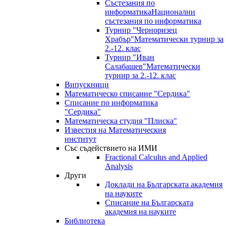
Състезания по
информатика
Национални
състезания по информатика
Турнир "Черноризец
Храбър"
Математически турнир за
2.-12. клас
Турнир "Иван
Салабашев"
Математически
турнир за 2.-12. клас
Випускници
Математическо списание "Сердика"
Списание по информатика
"Сердика"
Математическа студия "Плиска"
Известия на Математическия
институт
Със съдействието на ИМИ
Fractional Calculus and Applied
Analysis
Други
Доклади на Българската академия
на науките
Списание на Българската
академия на науките
Библиотека