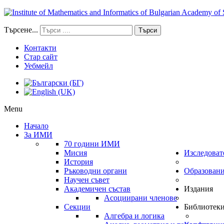
Търсене...
Търси
Контакти
Стар сайт
Уебмейл
Menu
Начало
За ИМИ
70 години ИМИ
Мисия
Изследоват
История
Ръководни органи
Образован
Научен съвет
Академичен състав
Издания
Асоциирани членове
Секции
Библиотек
Алгебра и логика