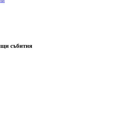
ии
ящи събития