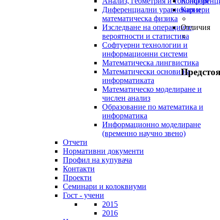
Анализ, геометрия и топология
Конференц
Диференциални уравнения и
Кариери
математическа физика
Изследване на операциите,
Отличия
вероятности и статистика
Софтуерни технологии и
информационни системи
Математическа лингвистика
Предсто
Математически основи на
информатиката
Математическо моделиране и
числен анализ
Образование по математика и
информатика
Информационно моделиране
(временно научно звено)
Отчети
Нормативни документи
Профил на купувача
Контакти
Проекти
Семинари и колоквиуми
Гост - учени
2015
2016