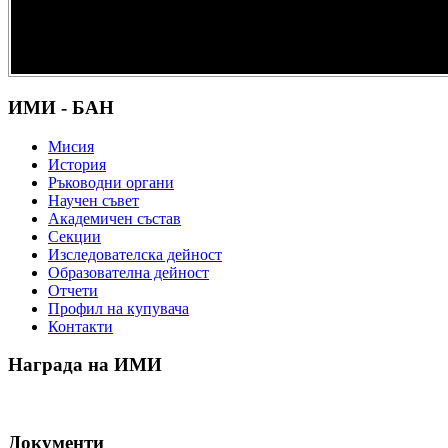
културно и
научно
наследство” -
DiPP2017
ИМИ - БАН
Мисия
История
Ръководни органи
Научен съвет
Академичен състав
Секции
Изследователска дейност
Образователна дейност
Отчети
Профил на купувача
Контакти
Награда на ИМИ
Документи