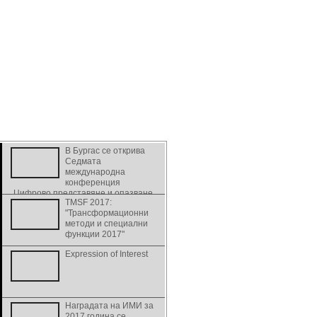
В Бургас се открива
Седмата
международна
конференция
„Цифрово представяне и опазване
TMSF 2017:
на културно и научно наследство” -
"Трансформационни
DiPP2017
методи и специални
функции 2017"
Expression of Interest
Наградата на ИМИ за
2017 година се