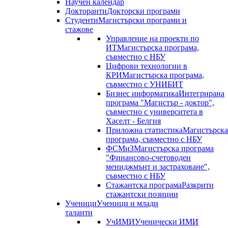
Научен календар
Докторанти
Докторски програми
Студенти
Магистърски програми и
стажове
Управление на проекти по
ИТ
Магистърска програма,
съвместно с НБУ
Цифрови технологии в
КРИ
Магистърска програма,
съвместно с УНИБИТ
Бизнес информатика
Интегрирана
програма "Магистър - доктор",
съвместно с университета в
Хаселт - Белгия
Приложна статистика
Магистърска
програма, съвместно с НБУ
ФСМиЗ
Магистърска програма
"Финансово-счетоводен
мениджмънт и застраховане",
съвместно с НБУ
Стажантска програма
Разкрити
стажантски позиции
Ученици
Ученици и млади
таланти
УчИМИ
Ученически ИМИ