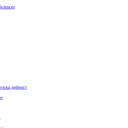
елска дейност
ие
и