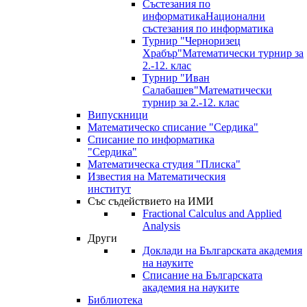
Състезания по
информатика
Национални
състезания по информатика
Турнир "Черноризец
Храбър"
Математически турнир за
2.-12. клас
Турнир "Иван
Салабашев"
Математически
турнир за 2.-12. клас
Випускници
Математическо списание "Сердика"
Списание по информатика
"Сердика"
Математическа студия "Плиска"
Известия на Математическия
институт
Със съдействието на ИМИ
Fractional Calculus and Applied
Analysis
Други
Доклади на Българската академия
на науките
Списание на Българската
академия на науките
Библиотека