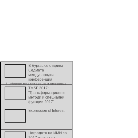
В Бургас се открива
Седмата
международна
конференция
„Цифрово представяне и опазване
TMSF 2017:
на културно и научно наследство” -
"Трансформационни
DiPP2017
методи и специални
функции 2017"
Expression of Interest
Наградата на ИМИ за
2017 година се