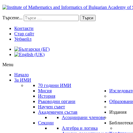
Търсене...
Търси
Контакти
Стар сайт
Уебмейл
Menu
Начало
За ИМИ
70 години ИМИ
Мисия
Изследоват
История
Ръководни органи
Образован
Научен съвет
Академичен състав
Издания
Асоциирани членове
Секции
Библиотек
Алгебра и логика