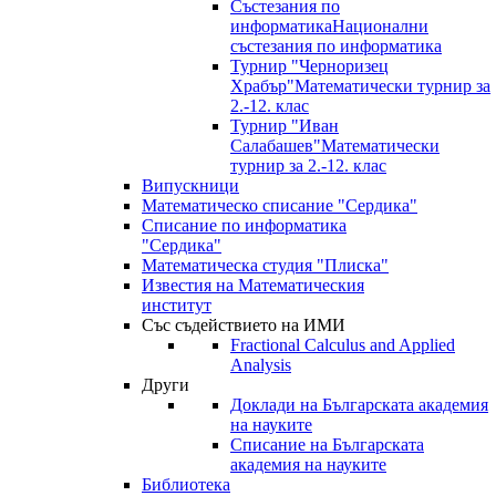
Състезания по
информатика
Национални
състезания по информатика
Турнир "Черноризец
Храбър"
Математически турнир за
2.-12. клас
Турнир "Иван
Салабашев"
Математически
турнир за 2.-12. клас
Випускници
Математическо списание "Сердика"
Списание по информатика
"Сердика"
Математическа студия "Плиска"
Известия на Математическия
институт
Със съдействието на ИМИ
Fractional Calculus and Applied
Analysis
Други
Доклади на Българската академия
на науките
Списание на Българската
академия на науките
Библиотека