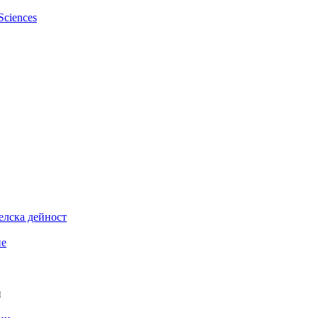
елска дейност
ие
и