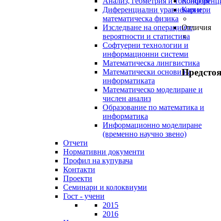
Анализ, геометрия и топология
Конференц
Диференциални уравнения и
Кариери
математическа физика
Изследване на операциите,
Отличия
вероятности и статистика
Софтуерни технологии и
информационни системи
Математическа лингвистика
Предсто
Математически основи на
информатиката
Математическо моделиране и
числен анализ
Образование по математика и
информатика
Информационно моделиране
(временно научно звено)
Отчети
Нормативни документи
Профил на купувача
Контакти
Проекти
Семинари и колоквиуми
Гост - учени
2015
2016