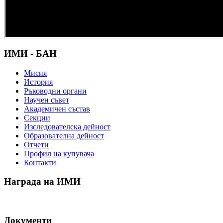
културно и
научно
наследство” -
DiPP2017
ИМИ - БАН
Мисия
История
Ръководни органи
Научен съвет
Академичен състав
Секции
Изследователска дейност
Образователна дейност
Отчети
Профил на купувача
Контакти
Награда на ИМИ
Документи