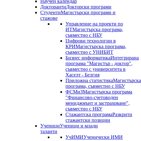
Научен календар
Докторанти
Докторски програми
Студенти
Магистърски програми и
стажове
Управление на проекти по
ИТ
Магистърска програма,
съвместно с НБУ
Цифрови технологии в
КРИ
Магистърска програма,
съвместно с УНИБИТ
Бизнес информатика
Интегрирана
програма "Магистър - доктор",
съвместно с университета в
Хаселт - Белгия
Приложна статистика
Магистърска
програма, съвместно с НБУ
ФСМиЗ
Магистърска програма
"Финансово-счетоводен
мениджмънт и застраховане",
съвместно с НБУ
Стажантска програма
Разкрити
стажантски позиции
Ученици
Ученици и млади
таланти
УчИМИ
Ученически ИМИ