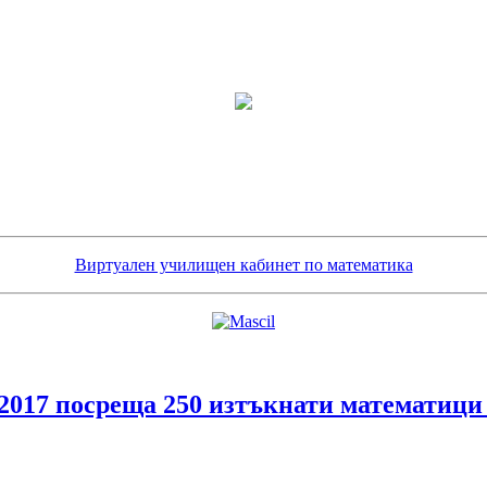
Виртуален училищен кабинет по математика
посреща 250 изтъкнати математици о