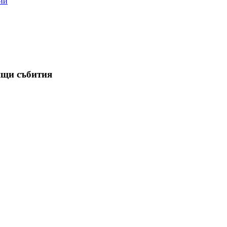
ии
ящи събития