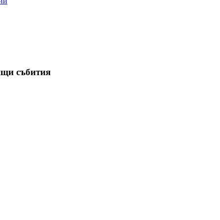
ии
ящи събития