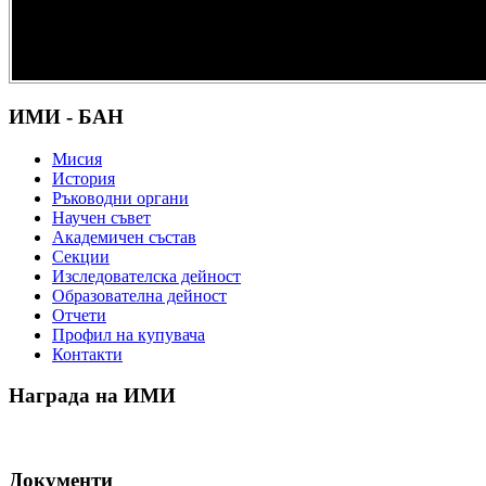
културно и
научно
наследство” -
DiPP2017
ИМИ - БАН
Мисия
История
Ръководни органи
Научен съвет
Академичен състав
Секции
Изследователска дейност
Образователна дейност
Отчети
Профил на купувача
Контакти
Награда на ИМИ
Документи