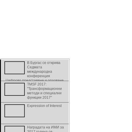
В Бургас се открива
Седмата
международна
конференция
„Цифрово представяне и опазване
TMSF 2017:
на културно и научно наследство” -
"Трансформационни
DiPP2017
методи и специални
функции 2017"
Expression of Interest
Наградата на ИМИ за
2017 година се