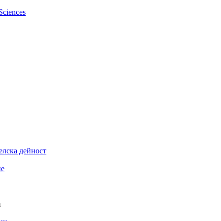
елска дейност
ие
и