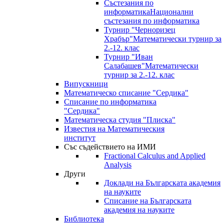
Състезания по
информатика
Национални
състезания по информатика
Турнир "Черноризец
Храбър"
Математически турнир за
2.-12. клас
Турнир "Иван
Салабашев"
Математически
турнир за 2.-12. клас
Випускници
Математическо списание "Сердика"
Списание по информатика
"Сердика"
Математическа студия "Плиска"
Известия на Математическия
институт
Със съдействието на ИМИ
Fractional Calculus and Applied
Analysis
Други
Доклади на Българската академия
на науките
Списание на Българската
академия на науките
Библиотека