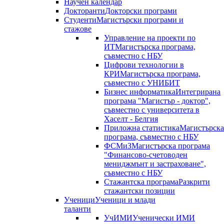
Научен календар
Докторанти
Докторски програми
Студенти
Магистърски програми и
стажове
Управление на проекти по
ИТ
Магистърска програма,
съвместно с НБУ
Цифрови технологии в
КРИ
Магистърска програма,
съвместно с УНИБИТ
Бизнес информатика
Интегрирана
програма "Магистър - доктор",
съвместно с университета в
Хаселт - Белгия
Приложна статистика
Магистърска
програма, съвместно с НБУ
ФСМиЗ
Магистърска програма
"Финансово-счетоводен
мениджмънт и застраховане",
съвместно с НБУ
Стажантска програма
Разкрити
стажантски позиции
Ученици
Ученици и млади
таланти
УчИМИ
Ученически ИМИ