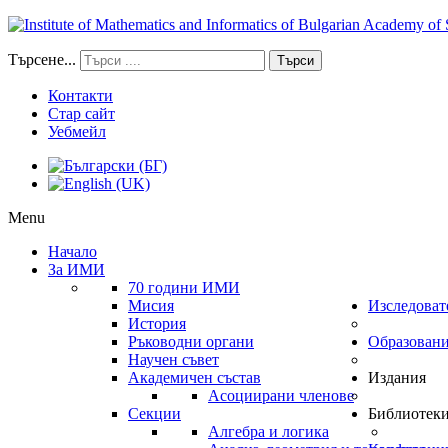
Търсене...
Търси
Контакти
Стар сайт
Уебмейл
Menu
Начало
За ИМИ
70 години ИМИ
Мисия
Изследоват
История
Ръководни органи
Образован
Научен съвет
Академичен състав
Издания
Асоциирани членове
Секции
Библиотек
Алгебра и логика