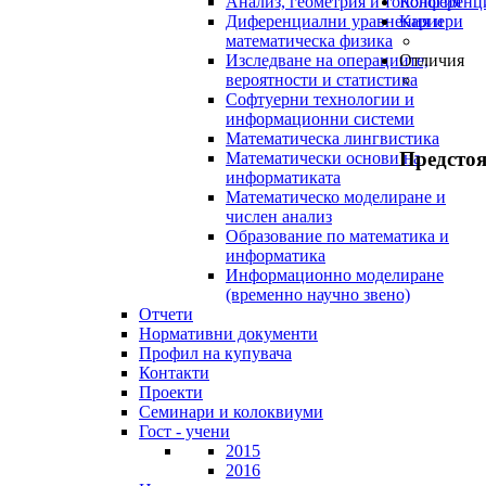
Анализ, геометрия и топология
Конференц
Диференциални уравнения и
Кариери
математическа физика
Изследване на операциите,
Отличия
вероятности и статистика
Софтуерни технологии и
информационни системи
Математическа лингвистика
Предсто
Математически основи на
информатиката
Математическо моделиране и
числен анализ
Образование по математика и
информатика
Информационно моделиране
(временно научно звено)
Отчети
Нормативни документи
Профил на купувача
Контакти
Проекти
Семинари и колоквиуми
Гост - учени
2015
2016