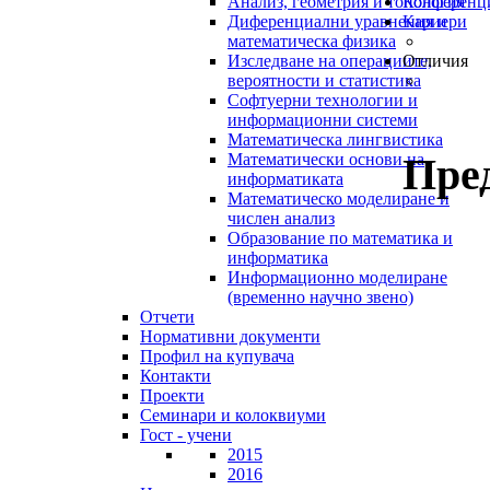
Анализ, геометрия и топология
Конференц
Диференциални уравнения и
Кариери
математическа физика
Изследване на операциите,
Отличия
вероятности и статистика
Софтуерни технологии и
информационни системи
Математическа лингвистика
Пре
Математически основи на
информатиката
Математическо моделиране и
числен анализ
Образование по математика и
информатика
Информационно моделиране
(временно научно звено)
Отчети
Нормативни документи
Профил на купувача
Контакти
Проекти
Семинари и колоквиуми
Гост - учени
2015
2016