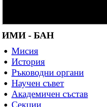
опазване на
културно и
научно
наследство” -
DiPP2017
ИМИ - БАН
Мисия
История
Ръководни органи
Научен съвет
Академичен състав
Секции