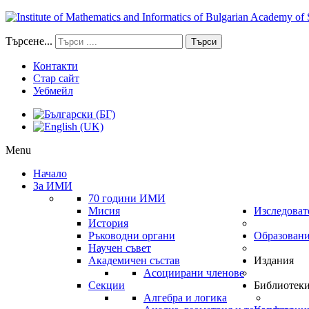
Търсене...
Търси
Контакти
Стар сайт
Уебмейл
Menu
Начало
За ИМИ
70 години ИМИ
Мисия
Изследоват
История
Ръководни органи
Образован
Научен съвет
Академичен състав
Издания
Асоциирани членове
Секции
Библиотек
Алгебра и логика