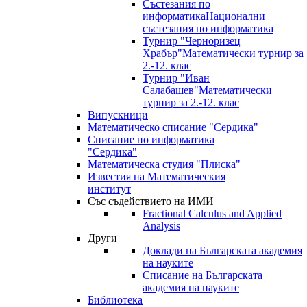
Състезания по
информатика
Национални
състезания по информатика
Турнир "Черноризец
Храбър"
Математически турнир за
2.-12. клас
Турнир "Иван
Салабашев"
Математически
турнир за 2.-12. клас
Випускници
Математическо списание "Сердика"
Списание по информатика
"Сердика"
Математическа студия "Плиска"
Известия на Математическия
институт
Със съдействието на ИМИ
Fractional Calculus and Applied
Analysis
Други
Доклади на Българската академия
на науките
Списание на Българската
академия на науките
Библиотека