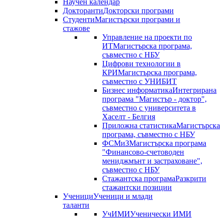
Научен календар
Докторанти
Докторски програми
Студенти
Магистърски програми и
стажове
Управление на проекти по
ИТ
Магистърска програма,
съвместно с НБУ
Цифрови технологии в
КРИ
Магистърска програма,
съвместно с УНИБИТ
Бизнес информатика
Интегрирана
програма "Магистър - доктор",
съвместно с университета в
Хаселт - Белгия
Приложна статистика
Магистърска
програма, съвместно с НБУ
ФСМиЗ
Магистърска програма
"Финансово-счетоводен
мениджмънт и застраховане",
съвместно с НБУ
Стажантска програма
Разкрити
стажантски позиции
Ученици
Ученици и млади
таланти
УчИМИ
Ученически ИМИ