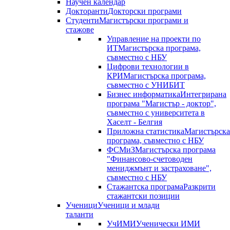
Научен календар
Докторанти
Докторски програми
Студенти
Магистърски програми и
стажове
Управление на проекти по
ИТ
Магистърска програма,
съвместно с НБУ
Цифрови технологии в
КРИ
Магистърска програма,
съвместно с УНИБИТ
Бизнес информатика
Интегрирана
програма "Магистър - доктор",
съвместно с университета в
Хаселт - Белгия
Приложна статистика
Магистърска
програма, съвместно с НБУ
ФСМиЗ
Магистърска програма
"Финансово-счетоводен
мениджмънт и застраховане",
съвместно с НБУ
Стажантска програма
Разкрити
стажантски позиции
Ученици
Ученици и млади
таланти
УчИМИ
Ученически ИМИ