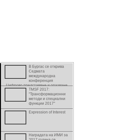
В Бургас се открива
Седмата
международна
конференция
„Цифрово представяне и опазване
TMSF 2017:
на културно и научно наследство” -
"Трансформационни
DiPP2017
методи и специални
функции 2017"
Expression of Interest
Наградата на ИМИ за
2017 година се