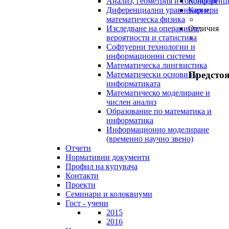
Анализ, геометрия и топология
Конференц
Диференциални уравнения и
Кариери
математическа физика
Изследване на операциите,
Отличия
вероятности и статистика
Софтуерни технологии и
информационни системи
Математическа лингвистика
Предсто
Математически основи на
информатиката
Математическо моделиране и
числен анализ
Образование по математика и
информатика
Информационно моделиране
(временно научно звено)
Отчети
Нормативни документи
Профил на купувача
Контакти
Проекти
Семинари и колоквиуми
Гост - учени
2015
2016