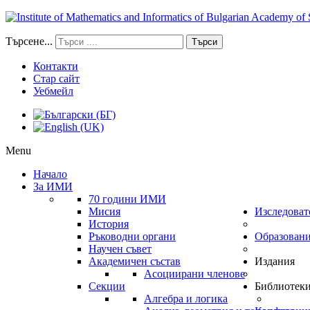
Търсене...
Търси
Контакти
Стар сайт
Уебмейл
Menu
Начало
За ИМИ
70 години ИМИ
Мисия
Изследоват
История
Ръководни органи
Образован
Научен съвет
Академичен състав
Издания
Асоциирани членове
Секции
Библиотек
Алгебра и логика