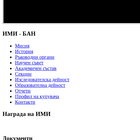
културно и
научно
наследство” -
DiPP2017
ИМИ - БАН
Мисия
История
Ръководни органи
Научен съвет
Академичен състав
Секции
Изследователска дейност
Образователна дейност
Отчети
Профил на купувача
Контакти
Награда на ИМИ
Документи