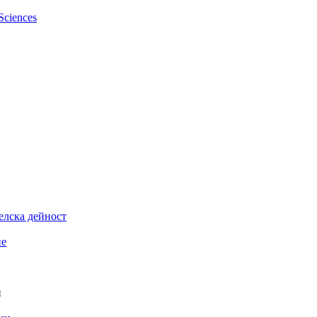
елска дейност
ие
и