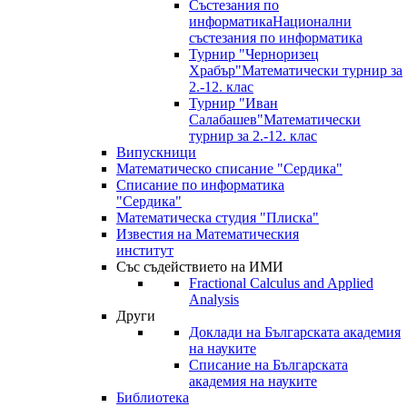
Състезания по
информатика
Национални
състезания по информатика
Турнир "Черноризец
Храбър"
Математически турнир за
2.-12. клас
Турнир "Иван
Салабашев"
Математически
турнир за 2.-12. клас
Випускници
Математическо списание "Сердика"
Списание по информатика
"Сердика"
Математическа студия "Плиска"
Известия на Математическия
институт
Със съдействието на ИМИ
Fractional Calculus and Applied
Analysis
Други
Доклади на Българската академия
на науките
Списание на Българската
академия на науките
Библиотека