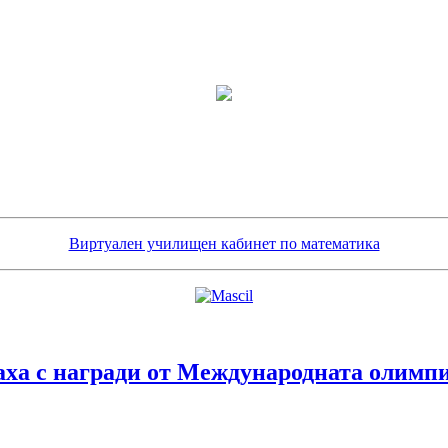
Виртуален училищен кабинет по математика
аха с награди от Международната олимп