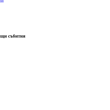
ии
ящи събития