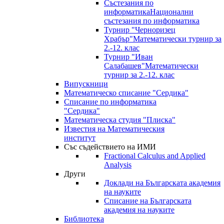
Състезания по
информатика
Национални
състезания по информатика
Турнир "Черноризец
Храбър"
Математически турнир за
2.-12. клас
Турнир "Иван
Салабашев"
Математически
турнир за 2.-12. клас
Випускници
Математическо списание "Сердика"
Списание по информатика
"Сердика"
Математическа студия "Плиска"
Известия на Математическия
институт
Със съдействието на ИМИ
Fractional Calculus and Applied
Analysis
Други
Доклади на Българската академия
на науките
Списание на Българската
академия на науките
Библиотека