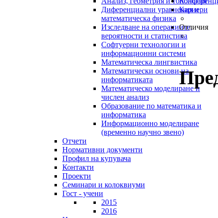
Анализ, геометрия и топология
Конференц
Диференциални уравнения и
Кариери
математическа физика
Изследване на операциите,
Отличия
вероятности и статистика
Софтуерни технологии и
информационни системи
Математическа лингвистика
Пре
Математически основи на
информатиката
Математическо моделиране и
числен анализ
Образование по математика и
информатика
Информационно моделиране
(временно научно звено)
Отчети
Нормативни документи
Профил на купувача
Контакти
Проекти
Семинари и колоквиуми
Гост - учени
2015
2016