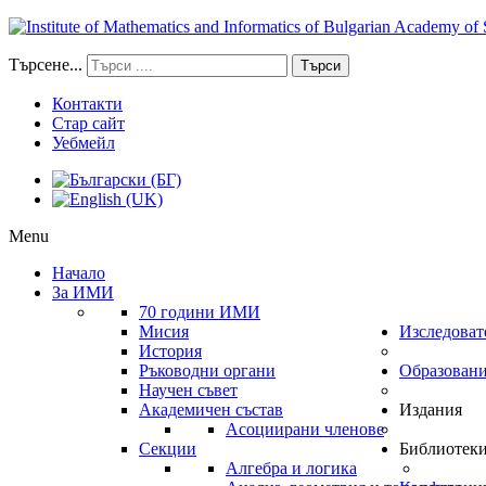
Търсене...
Търси
Контакти
Стар сайт
Уебмейл
Menu
Начало
За ИМИ
70 години ИМИ
Мисия
Изследоват
История
Ръководни органи
Образован
Научен съвет
Академичен състав
Издания
Асоциирани членове
Секции
Библиотек
Алгебра и логика