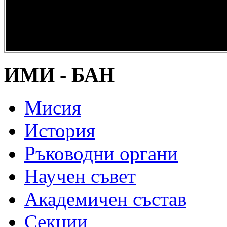
опазване на
културно и
научно
наследство” -
DiPP2017
ИМИ - БАН
Мисия
История
Ръководни органи
Научен съвет
Академичен състав
Секции