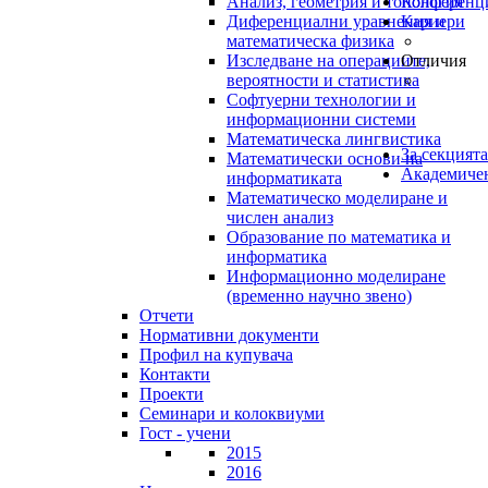
Анализ, геометрия и топология
Конференц
Диференциални уравнения и
Кариери
математическа физика
Изследване на операциите,
Отличия
вероятности и статистика
Софтуерни технологии и
информационни системи
Математическа лингвистика
За секцията
Математически основи на
Академичен
информатиката
Математическо моделиране и
числен анализ
Образование по математика и
информатика
Информационно моделиране
(временно научно звено)
Отчети
Нормативни документи
Профил на купувача
Контакти
Проекти
Семинари и колоквиуми
Гост - учени
2015
2016