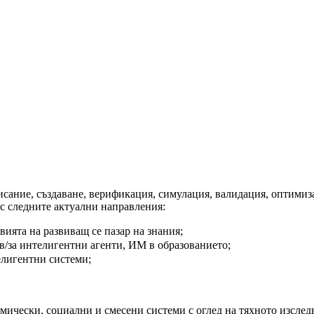
писание, създаване, верификация, симулация, валидация, оптим
с следните актуални направления:
ията на развиващ се пазар на знания;
в/за интелигентни агенти, ИМ в образованието;
елигентни системи;
ически, социални и смесени системи с оглед на тяхното изслед