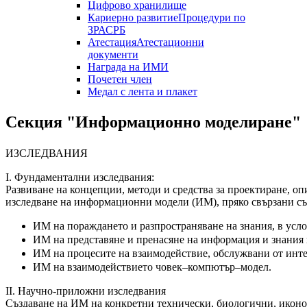
Цифрово хранилище
Кариерно развитие
Процедури по
ЗРАСРБ
Атестация
Атестационни
документи
Награда на ИМИ
Почетен член
Медал с лента и плакет
Секция "Информационно моделиране"
ИЗСЛЕДВАНИЯ
І. Фундаментални изследвания:
Развиване на концепции, методи и средства за проектиране, о
изследване на информационни модели (ИМ), пряко свързани съ
ИМ на пораждането и разпространяване на знания, в услов
ИМ на представяне и пренасяне на информация и знания 
ИМ на процесите на взаимодействие, обслужвани от инт
ИМ на взаимодействието човек–компютър–модел.
ІІ. Научно-приложни изследвания
Създаване на ИМ на конкретни технически, биологични, иконом