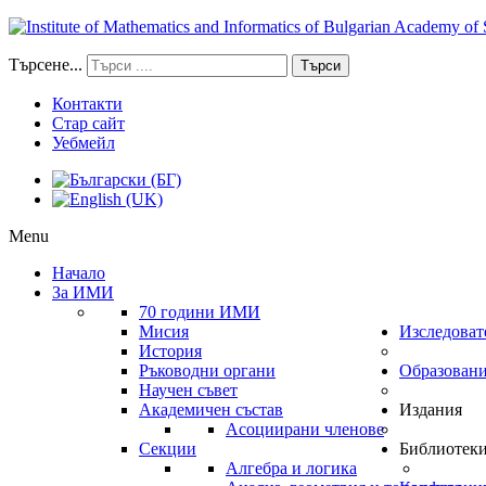
Търсене...
Търси
Контакти
Стар сайт
Уебмейл
Menu
Начало
За ИМИ
70 години ИМИ
Мисия
Изследоват
История
Ръководни органи
Образован
Научен съвет
Академичен състав
Издания
Асоциирани членове
Секции
Библиотек
Алгебра и логика