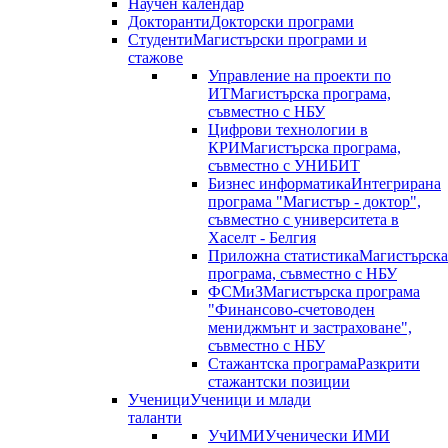
Научен календар
Докторанти
Докторски програми
Студенти
Магистърски програми и
стажове
Управление на проекти по
ИТ
Магистърска програма,
съвместно с НБУ
Цифрови технологии в
КРИ
Магистърска програма,
съвместно с УНИБИТ
Бизнес информатика
Интегрирана
програма "Магистър - доктор",
съвместно с университета в
Хаселт - Белгия
Приложна статистика
Магистърска
програма, съвместно с НБУ
ФСМиЗ
Магистърска програма
"Финансово-счетоводен
мениджмънт и застраховане",
съвместно с НБУ
Стажантска програма
Разкрити
стажантски позиции
Ученици
Ученици и млади
таланти
УчИМИ
Ученически ИМИ