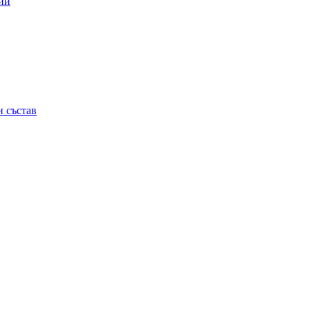
ии
 състав