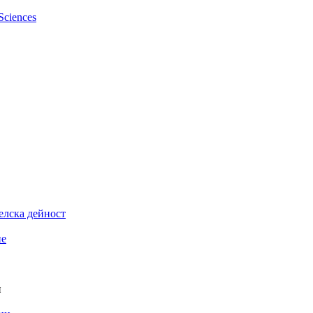
елска дейност
ие
и