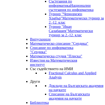
Състезания по
информатика
Национални
състезания по информатика
Турнир "Черноризец
Храбър"
Математически турнир за
2.-12. клас
Турнир "Иван
Салабашев"
Математически
турнир за 2.-12. клас
Випускници
Математическо списание "Сердика"
Списание по информатика
"Сердика"
Математическа студия "Плиска"
Известия на Математическия
институт
Със съдействието на ИМИ
Fractional Calculus and Applied
Analysis
Други
Доклади на Българската академия
на науките
Списание на Българската
академия на науките
Библиотека