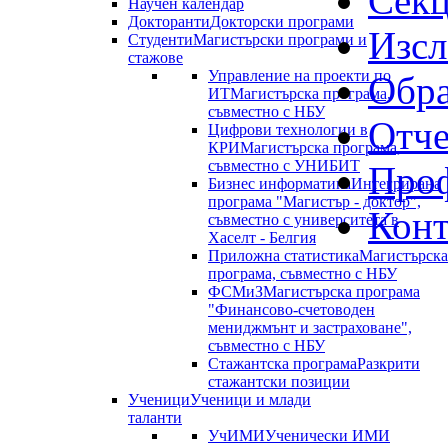
Сек
Научен календар
Докторанти
Докторски програми
Изсл
Студенти
Магистърски програми и
стажове
Управление на проекти по
Обра
ИТ
Магистърска програма,
съвместно с НБУ
Отче
Цифрови технологии в
КРИ
Магистърска програма,
съвместно с УНИБИТ
Проф
Бизнес информатика
Интегрирана
програма "Магистър - доктор",
Конт
съвместно с университета в
Хаселт - Белгия
Приложна статистика
Магистърска
програма, съвместно с НБУ
ФСМиЗ
Магистърска програма
"Финансово-счетоводен
мениджмънт и застраховане",
съвместно с НБУ
Стажантска програма
Разкрити
стажантски позиции
Ученици
Ученици и млади
таланти
УчИМИ
Ученически ИМИ