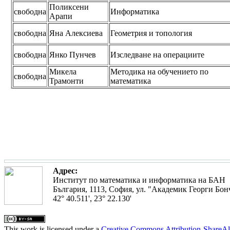
Поликсени
свободна
Информатика
Арапи
свободна
Яна Алексиева
Геометрия и топология
свободна
Янко Пунчев
Изследване на операциите
Микела
Методика на обучението по
свободна
Трамонти
математика
Адрес:
Институт по математика и информатика на БАН
България, 1113, София, ул. "Академик Георги Бонч
42° 40.511', 23° 22.130'
This work is licensed under a
Creative Commons Attribution-ShareAl