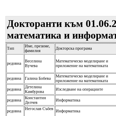
Докторанти към 01.06.2
математика и информа
Име, презиме,
Тип
Докторска програма
фамилия
Веселина
Математическо моделиране и
редовна
Вучева
приложение на математиката
Математическо моделиране и
редовна
Галина Бобева
приложение на математиката
Детелина
редовна
Изследване на операциите
Камбурова
Константин
редовна
Информатика
Делчев
Негослав Събев
редовна
Информатика