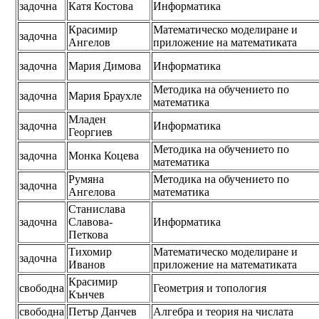
задочна
Катя Костова
Информатика
Красимир
Математическо моделиране и
задочна
Ангелов
приложение на математиката
задочна
Мария Димова
Информатика
Методика на обучението по
задочна
Мария Браухле
математика
Младен
задочна
Информатика
Георгиев
Методика на обучението по
задочна
Монка Коцева
математика
Румяна
Методика на обучението по
задочна
Ангелова
математика
Станислава
задочна
Славова-
Информатика
Петкова
Тихомир
Математическо моделиране и
задочна
Иванов
приложение на математиката
Красимир
свободна
Геометрия и топология
Кънчев
свободна
Петър Данчев
Алгебра и теория на числата