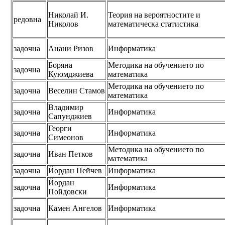
Николай И.
Теория на вероятностите и
редовна
Николов
математическа статистика
задочна
Анани Ризов
Информатика
Боряна
Методика на обучението по
задочна
Куюмджиева
математика
Методика на обучението по
задочна
Веселин Стамов
математика
Владимир
задочна
Информатика
Сапунджиев
Георги
задочна
Информатика
Симеонов
Методика на обучението по
задочна
Иван Петков
математика
задочна
Йордан Пейчев
Информатика
Йордан
задочна
Информатика
Пойдовски
задочна
Камен Ангелов
Информатика