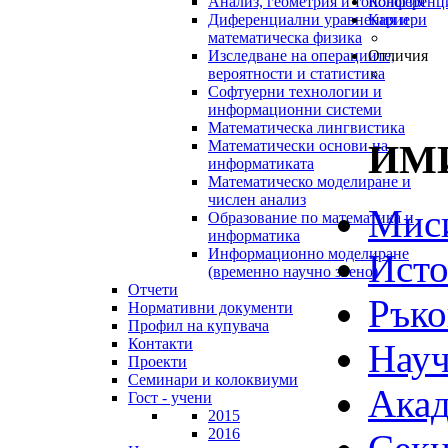
Анализ, геометрия и топология
Конференц
Диференциални уравнения и
Кариери
математическа физика
Изследване на операциите,
Отличия
вероятности и статистика
Софтуерни технологии и
информационни системи
Математическа лингвистика
ИМИ
Математически основи на
информатиката
Математическо моделиране и
числен анализ
Мис
Образование по математика и
информатика
Информационно моделиране
Исто
(временно научно звено)
Отчети
Ръко
Нормативни документи
Профил на купувача
Контакти
Науч
Проекти
Семинари и колоквиуми
Акад
Гост - учени
2015
2016