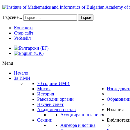
Търсене...
Търси
Контакти
Стар сайт
Уебмейл
Menu
Начало
За ИМИ
70 години ИМИ
Мисия
Изследоват
История
Ръководни органи
Образован
Научен съвет
Академичен състав
Издания
Асоциирани членове
Секции
Библиотек
Алгебра и логика