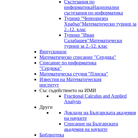
Състезания по
информатика
Национални
състезания по информатика
Турнир "Черноризец
Храбър"
Математически турнир за
2.-12. клас
Турнир "Иван
Салабашев"
Математически
турнир за 2.-12. клас
Випускници
Математическо списание "Сердика"
Списание по информатика
"Сердика"
Математическа студия "Плиска"
Известия на Математическия
институт
Със съдействието на ИМИ
Fractional Calculus and Applied
Analysis
Други
Доклади на Българската академия
на науките
Списание на Българската
академия на науките
Библиотека