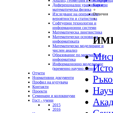
Анализ, геометрия и топология
Конференц
Диференциални уравнения и
Кариери
математическа физика
Изследване на операциите,
Отличия
вероятности и статистика
Софтуерни технологии и
информационни системи
Математическа лингвистика
ИМИ
Математически основи на
информатиката
Математическо моделиране и
числен анализ
Мис
Образование по математика и
информатика
Информационно моделиране
Исто
(временно научно звено)
Отчети
Ръко
Нормативни документи
Профил на купувача
Контакти
Науч
Проекти
Семинари и колоквиуми
Акад
Гост - учени
2015
2016