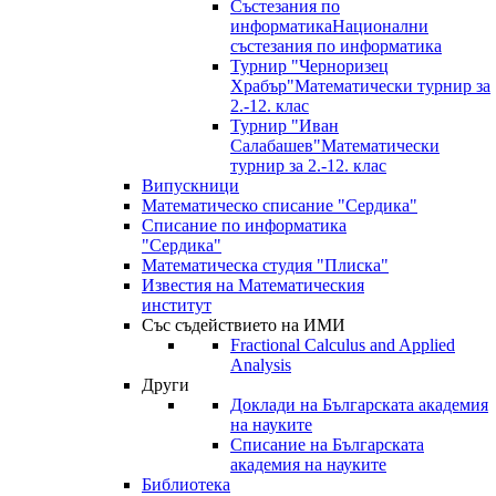
Състезания по
информатика
Национални
състезания по информатика
Турнир "Черноризец
Храбър"
Математически турнир за
2.-12. клас
Турнир "Иван
Салабашев"
Математически
турнир за 2.-12. клас
Випускници
Математическо списание "Сердика"
Списание по информатика
"Сердика"
Математическа студия "Плиска"
Известия на Математическия
институт
Със съдействието на ИМИ
Fractional Calculus and Applied
Analysis
Други
Доклади на Българската академия
на науките
Списание на Българската
академия на науките
Библиотека