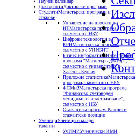
Сек
Научен календар
Докторанти
Докторски програми
Изсл
Студенти
Магистърски програми и
стажове
Управление на проекти по
Обра
ИТ
Магистърска програма,
съвместно с НБУ
Отче
Цифрови технологии в
КРИ
Магистърска програма,
съвместно с УНИБИТ
Проф
Бизнес информатика
Интегрирана
програма "Магистър - доктор",
Конт
съвместно с университета в
Хаселт - Белгия
Приложна статистика
Магистърска
програма, съвместно с НБУ
ФСМиЗ
Магистърска програма
"Финансово-счетоводен
мениджмънт и застраховане",
съвместно с НБУ
Стажантска програма
Разкрити
стажантски позиции
Ученици
Ученици и млади
таланти
УчИМИ
Ученически ИМИ