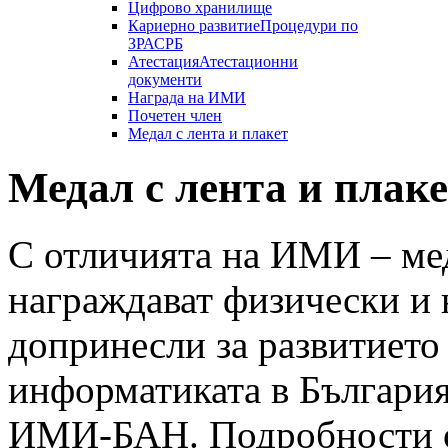
Цифрово хранилище
Кариерно развитие
Процедури по
ЗРАСРБ
Атестация
Атестационни
документи
Награда на ИМИ
Почетен член
Медал с лента и плакет
Медал с лента и плак
С отличията на ИМИ – меда
награждават физически и
допринесли за развитието
информатиката в България
ИМИ-БАН. Подробности о