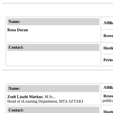
Name:
Affil
Rosa Doran
Resear
Contact:
Hosti
Period
Affil
Name:
Resear
Zsolt László Márkus
, M.Sc.,
public
Head of eLearning Department, MTA SZTAKI
Contact:
Hosti