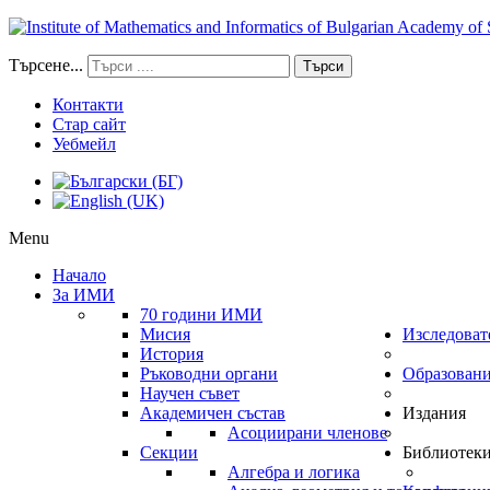
Търсене...
Търси
Контакти
Стар сайт
Уебмейл
Menu
Начало
За ИМИ
70 години ИМИ
Мисия
Изследоват
История
Ръководни органи
Образован
Научен съвет
Академичен състав
Издания
Асоциирани членове
Секции
Библиотек
Алгебра и логика