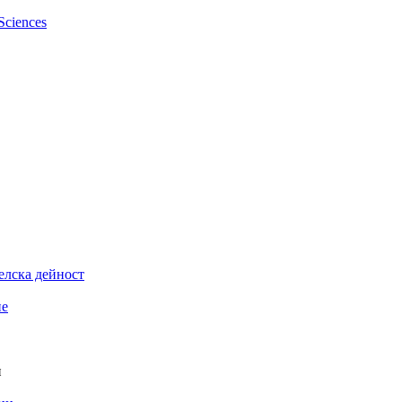
елска дейност
ие
и