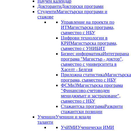
Научен календар
Докторанти
Докторски програми
Студенти
Магистърски програми и
стажове
Управление на проекти по
ИТ
Магистърска програма,
съвместно с НБУ
Цифрови технологии в
КРИ
Магистърска програма,
съвместно с УНИБИТ
Бизнес информатика
Интегрирана
програма "Магистър - доктор",
съвместно с университета в
Хаселт - Белгия
Приложна статистика
Магистърска
програма, съвместно с НБУ
ФСМиЗ
Магистърска програма
"Финансово-счетоводен
мениджмънт и застраховане",
съвместно с НБУ
Стажантска програма
Разкрити
стажантски позиции
Ученици
Ученици и млади
таланти
УчИМИ
Ученически ИМИ