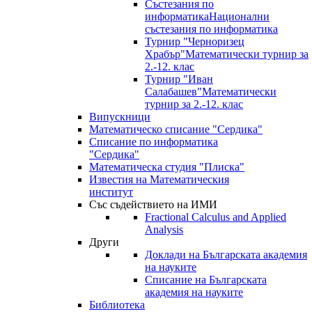
Състезания по
информатика
Национални
състезания по информатика
Турнир "Черноризец
Храбър"
Математически турнир за
2.-12. клас
Турнир "Иван
Салабашев"
Математически
турнир за 2.-12. клас
Випускници
Математическо списание "Сердика"
Списание по информатика
"Сердика"
Математическа студия "Плиска"
Известия на Математическия
институт
Със съдействието на ИМИ
Fractional Calculus and Applied
Analysis
Други
Доклади на Българската академия
на науките
Списание на Българската
академия на науките
Библиотека