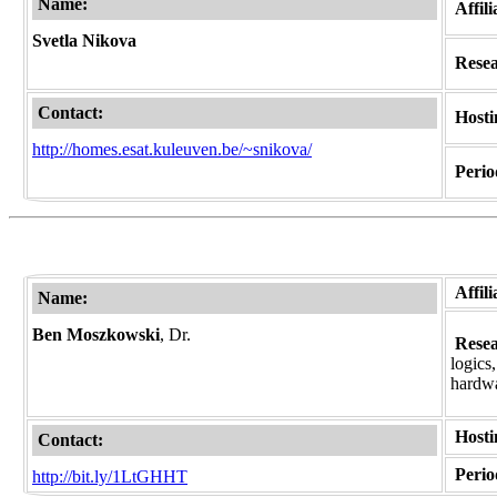
Name:
Affili
Svetla Nikova
Resear
Contact:
Hosti
http://homes.esat.kuleuven.be/~snikova/
Period
Affil
Name:
Ben Moszkowski
, Dr.
Resear
logics
hardwa
Hosti
Contact:
Period
http://bit.ly/1LtGHHT