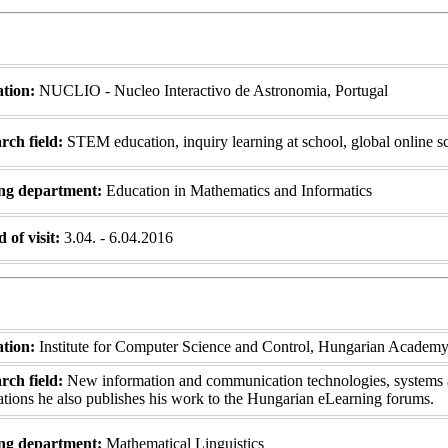
iation:
NUCLIO - Nucleo Interactivo de Astronomia, Portugal
ch field:
STEM education, inquiry learning at school, global online s
ng department:
Education in Mathematics and Informatics
 of visit:
3.04. - 6.04.2016
iation:
Institute for Computer Science and Control, Hungarian Acade
ch field:
New information and communication technologies, systems a
ations he also publishes his work to the Hungarian eLearning forums.
ng department:
Mathematical Linguistics