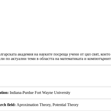
гарската академия на науките посреща учени от цял свят, които 
ли по актуални теми в областта на математиката и компютърнит
iation:
Indiana-Purdue Fort Wayne University
ch field:
Aproximation Theory, Potential Theory