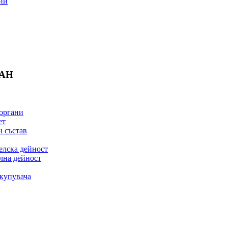
ии
БАН
органи
ет
 състав
елска дейност
лна дейност
купувача