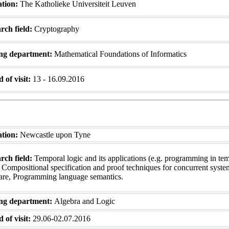
ation:
The Katholieke Universiteit Leuven
ch field:
Cryptography
ng department:
Mathematical Foundations of Informatics
 of visit:
13 - 16.09.2016
iation:
Newcastle upon Tyne
ch field:
Temporal logic and its applications (e.g. programming in te
, Compositional specification and proof techniques for concurrent syste
re, Programming language semantics.
ng department:
Algebra and Logic
 of visit:
29.06-02.07.2016