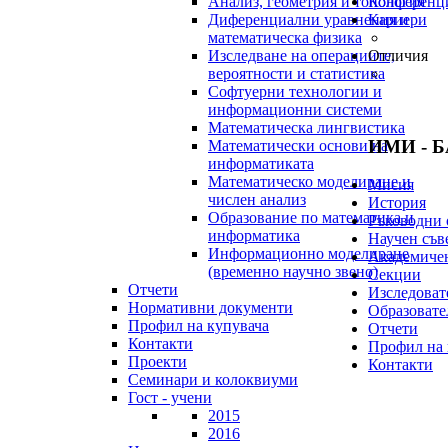
Анализ, геометрия и топология
Конференц
Диференциални уравнения и
Кариери
математическа физика
Изследване на операциите,
Отличия
вероятности и статистика
Софтуерни технологии и
информационни системи
Математическа лингвистика
ИМИ - 
Математически основи на
информатиката
Математическо моделиране и
Мисия
числен анализ
История
Образование по математика и
Ръководни 
информатика
Научен съв
Информационно моделиране
Академичен
(временно научно звено)
Секции
Отчети
Изследоват
Нормативни документи
Образовате
Профил на купувача
Отчети
Контакти
Профил на 
Проекти
Контакти
Семинари и колоквиуми
Гост - учени
2015
2016