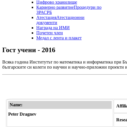
Цифрово хранилище
Кариерно развитие
Процедури по
ЗРАСРБ
Атестация
Атестационни
документи
Награда на ИМИ
Почетен член
Медал с лента и плакет
Гост учени - 2016
Всяка година Институтът по математика и информатика при Бъл
българските си колеги по научни и научно-приложни проекти и
Name:
Affil
Peter Dragnev
Resear