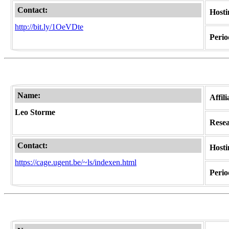
Contact:
Hosti
http://bit.ly/1OeVDte
Period
Name:
Affili
Leo Storme
Resear
Contact:
Hosti
https://cage.ugent.be/~ls/indexen.html
Period