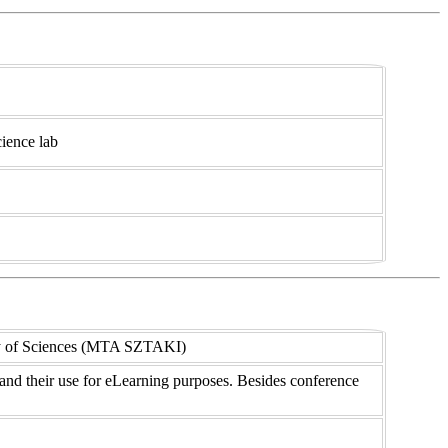
cience lab
my of Sciences (MTA SZTAKI)
nd their use for
e
Learning purposes. Besides conference