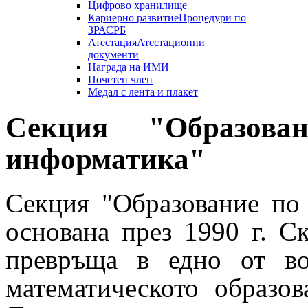
Цифрово хранилище
Кариерно развитие
Процедури по
ЗРАСРБ
Атестация
Атестационни
документи
Награда на ИМИ
Почетен член
Медал с лента и плакет
Секция "Образов
информатика"
Секция
"Образование по
основана през 1990 г. Ск
превръща в едно от во
математическото образо