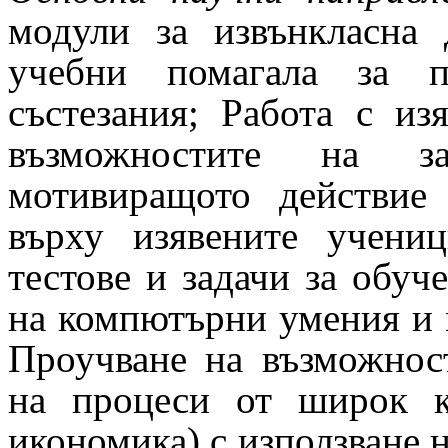
модули за извънкласна
учебни помагала за п
състезания; Работа с из
възможностите на з
мотивиращото действие 
върху изявените учениц
тестове и задачи за обуч
на компютърни умения и 
Проучване на възможнос
на процеси от широк к
икономика) с използване 