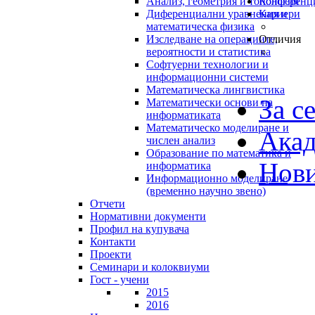
Анализ, геометрия и топология
Конференц
Диференциални уравнения и
Кариери
математическа физика
Изследване на операциите,
Отличия
вероятности и статистика
Софтуерни технологии и
информационни системи
Математическа лингвистика
За с
Математически основи на
информатиката
Математическо моделиране и
Акад
числен анализ
Образование по математика и
Нови
информатика
Информационно моделиране
(временно научно звено)
Отчети
Нормативни документи
Профил на купувача
Контакти
Проекти
Семинари и колоквиуми
Гост - учени
2015
2016