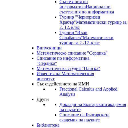
Състезания по
информатика
Национални
състезания по информатика
Турнир "Черноризец
Храбър"
Математически турнир за
2.-12. клас
Турнир "Иван
Салабашев"
Математически
турнир за 2.-12. клас
Випускници
Математическо списание "Сердика"
Списание по информатика
"Сердика"
Математическа студия "Плиска"
Известия на Математическия
институт
Със съдействието на ИМИ
Fractional Calculus and Applied
Analysis
Други
Доклади на Българската академия
на науките
Списание на Българската
академия на науките
Библиотека