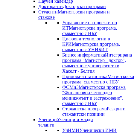
Научен календар
Докторанти
Докторски програми
Студенти
Магистърски програми и
стажове
Управление на проекти по
ИТ
Магистърска програма,
съвместно с НБУ
Цифрови технологии в
КРИ
Магистърска програма,
съвместно с УНИБИТ
Бизнес информатика
Интегрирана
програма "Магистър - доктор",
съвместно с университета в
Хаселт - Белгия
Приложна статистика
Магистърска
програма, съвместно с НБУ
ФСМиЗ
Магистърска програма
"Финансово-счетоводен
мениджмънт и застраховане",
съвместно с НБУ
Стажантска програма
Разкрити
стажантски позиции
Ученици
Ученици и млади
таланти
УчИМИ
Ученически ИМИ