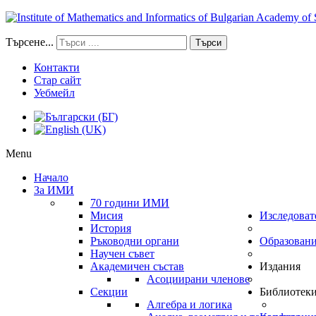
Търсене...
Търси
Контакти
Стар сайт
Уебмейл
Menu
Начало
За ИМИ
70 години ИМИ
Мисия
Изследоват
История
Ръководни органи
Образован
Научен съвет
Академичен състав
Издания
Асоциирани членове
Секции
Библиотек
Алгебра и логика