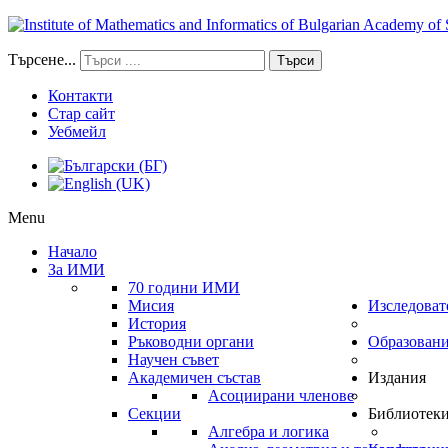
Търсене...
Търси
Контакти
Стар сайт
Уебмейл
Menu
Начало
За ИМИ
70 години ИМИ
Мисия
Изследоват
История
Ръководни органи
Образован
Научен съвет
Академичен състав
Издания
Асоциирани членове
Секции
Библиотек
Алгебра и логика