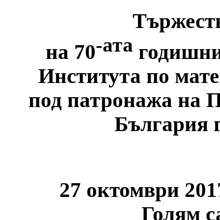
Тържеств
-ата
на 70
годишнин
Института по мат
под патронажа на П
България г
27 октомври 2017
Голям с