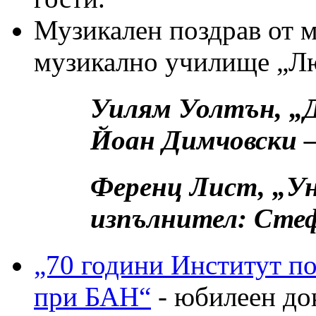
Музикален поздрав от 
музикално училище „Л
Уилям Уолтън, „Д
Йоан Димчовски –
Ференц Лист, „Ун
изпълнител: Стеф
„70 години Институт п
при БАН“
- юбилеен док