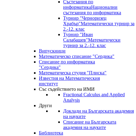
Състезания по
информатика
Национални
състезания по информатика
Турнир "Черноризец
Храбър"
Математически турнир за
2.-12. клас
Турнир "Иван
Салабашев"
Математически
турнир за 2.-12. клас
Випускници
Математическо списание "Сердика"
Списание по информатика
"Сердика"
Математическа студия "Плиска"
Известия на Математическия
институт
Със съдействието на ИМИ
Fractional Calculus and Applied
Analysis
Други
Доклади на Българската академия
на науките
Списание на Българската
академия на науките
Библиотека