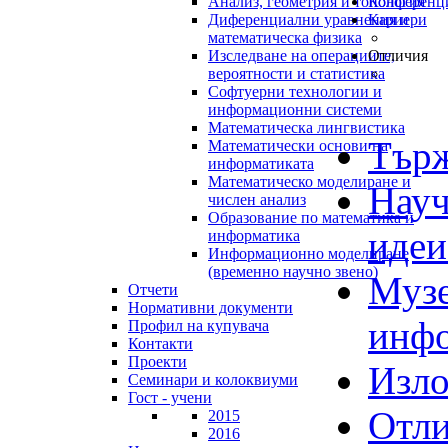
Анализ, геометрия и топология
Конференц
Диференциални уравнения и
Кариери
математическа физика
Изследване на операциите,
Отличия
вероятности и статистика
Софтуерни технологии и
информационни системи
Математическа лингвистика
Търж
Математически основи на
информатиката
Математическо моделиране и
Науч
числен анализ
Образование по математика и
идеи
информатика
Информационно моделиране
(временно научно звено)
Музе
Отчети
Нормативни документи
инфо
Профил на купувача
Контакти
Проекти
Изл
Семинари и колоквиуми
Гост - учени
Отли
2015
2016