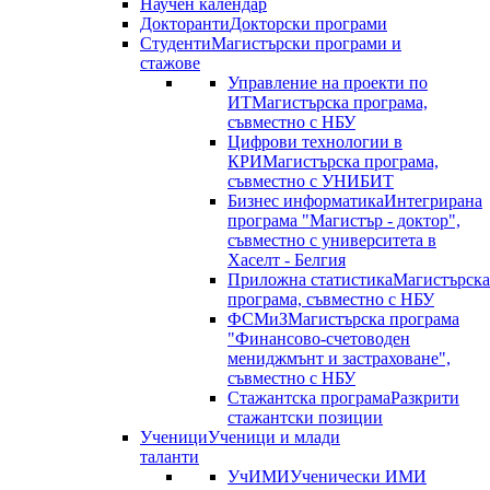
Научен календар
Докторанти
Докторски програми
Студенти
Магистърски програми и
стажове
Управление на проекти по
ИТ
Магистърска програма,
съвместно с НБУ
Цифрови технологии в
КРИ
Магистърска програма,
съвместно с УНИБИТ
Бизнес информатика
Интегрирана
програма "Магистър - доктор",
съвместно с университета в
Хаселт - Белгия
Приложна статистика
Магистърска
програма, съвместно с НБУ
ФСМиЗ
Магистърска програма
"Финансово-счетоводен
мениджмънт и застраховане",
съвместно с НБУ
Стажантска програма
Разкрити
стажантски позиции
Ученици
Ученици и млади
таланти
УчИМИ
Ученически ИМИ