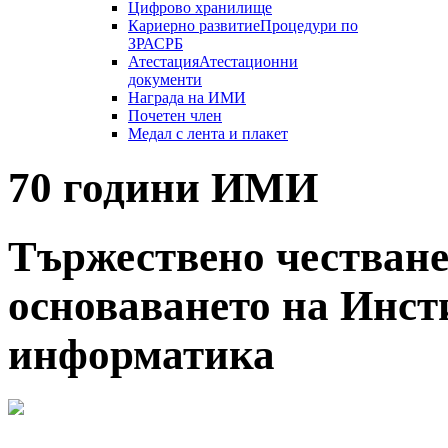
Цифрово хранилище
Кариерно развитие
Процедури по
ЗРАСРБ
Атестация
Атестационни
документи
Награда на ИМИ
Почетен член
Медал с лента и плакет
70 години ИМИ
Тържествено честване
основаването на Инст
информатика