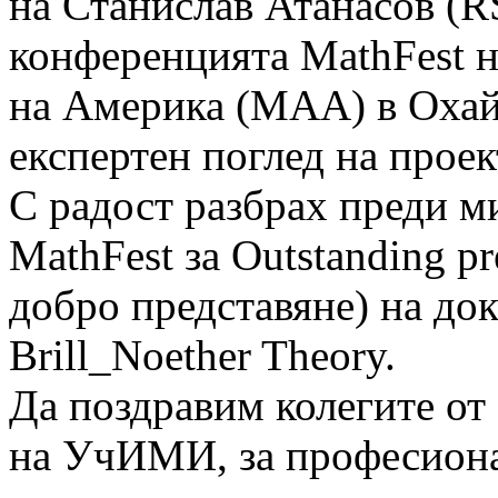
на Станислав Атанасов (RS
конференцията MathFest 
на Америка (MAA) в Охай
експертен поглед на проек
С радост разбрах преди ми
MathFest за Outstanding p
добро представяне) на док
Brill_Noether Theory.
Да поздравим колегите от
на УчИМИ, за професиона