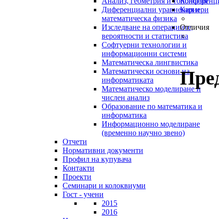
Анализ, геометрия и топология
Конференц
Диференциални уравнения и
Кариери
математическа физика
Изследване на операциите,
Отличия
вероятности и статистика
Софтуерни технологии и
информационни системи
Математическа лингвистика
Пре
Математически основи на
информатиката
Математическо моделиране и
числен анализ
Образование по математика и
информатика
Информационно моделиране
(временно научно звено)
Отчети
Нормативни документи
Профил на купувача
Контакти
Проекти
Семинари и колоквиуми
Гост - учени
2015
2016