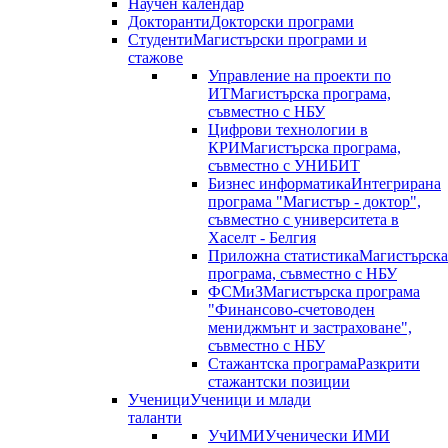
Научен календар
Докторанти
Докторски програми
Студенти
Магистърски програми и
стажове
Управление на проекти по
ИТ
Магистърска програма,
съвместно с НБУ
Цифрови технологии в
КРИ
Магистърска програма,
съвместно с УНИБИТ
Бизнес информатика
Интегрирана
програма "Магистър - доктор",
съвместно с университета в
Хаселт - Белгия
Приложна статистика
Магистърска
програма, съвместно с НБУ
ФСМиЗ
Магистърска програма
"Финансово-счетоводен
мениджмънт и застраховане",
съвместно с НБУ
Стажантска програма
Разкрити
стажантски позиции
Ученици
Ученици и млади
таланти
УчИМИ
Ученически ИМИ