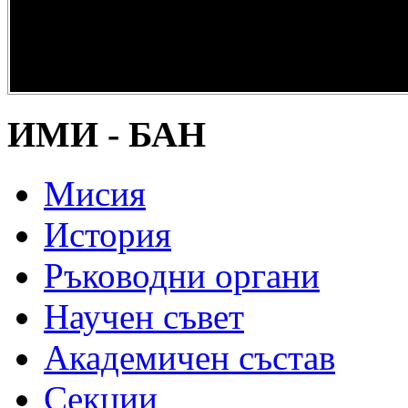
опазване на
културно и
научно
наследство” -
DiPP2017
ИМИ - БАН
Мисия
История
Ръководни органи
Научен съвет
Академичен състав
Секции