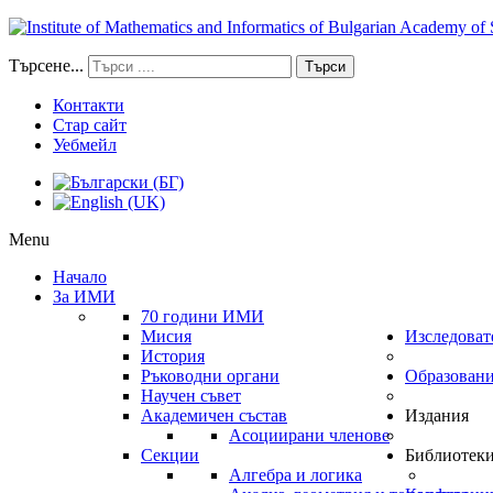
Търсене...
Търси
Контакти
Стар сайт
Уебмейл
Menu
Начало
За ИМИ
70 години ИМИ
Мисия
Изследоват
История
Ръководни органи
Образован
Научен съвет
Академичен състав
Издания
Асоциирани членове
Секции
Библиотек
Алгебра и логика