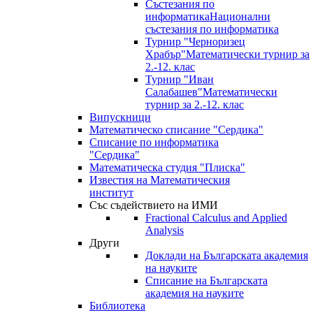
Състезания по
информатика
Национални
състезания по информатика
Турнир "Черноризец
Храбър"
Математически турнир за
2.-12. клас
Турнир "Иван
Салабашев"
Математически
турнир за 2.-12. клас
Випускници
Математическо списание "Сердика"
Списание по информатика
"Сердика"
Математическа студия "Плиска"
Известия на Математическия
институт
Със съдействието на ИМИ
Fractional Calculus and Applied
Analysis
Други
Доклади на Българската академия
на науките
Списание на Българската
академия на науките
Библиотека