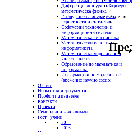
Анализ, геометрия и топология
Конференц
Диференциални уравнения и
Кариери
математическа физика
Изследване на операциите,
Отличия
вероятности и статистика
Софтуерни технологии и
информационни системи
Математическа лингвистика
Пре
Математически основи на
информатиката
Математическо моделиране и
числен анализ
Образование по математика и
информатика
Информационно моделиране
(временно научно звено)
Отчети
Нормативни документи
Профил на купувача
Контакти
Проекти
Семинари и колоквиуми
Гост - учени
2015
2016