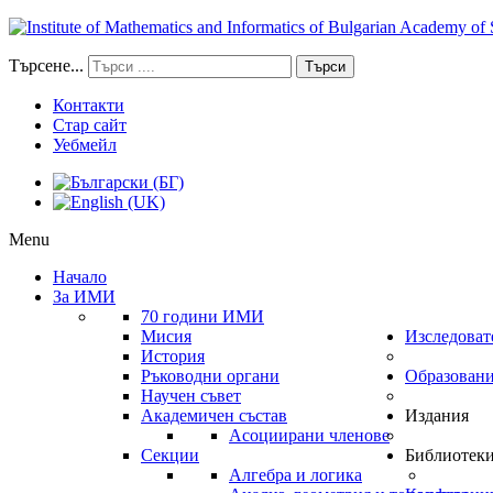
Търсене...
Търси
Контакти
Стар сайт
Уебмейл
Menu
Начало
За ИМИ
70 години ИМИ
Мисия
Изследоват
История
Ръководни органи
Образован
Научен съвет
Академичен състав
Издания
Асоциирани членове
Секции
Библиотек
Алгебра и логика