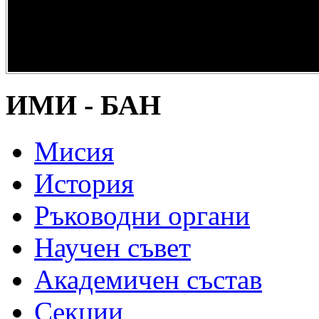
опазване на
културно и
научно
наследство” -
DiPP2017
ИМИ - БАН
Мисия
История
Ръководни органи
Научен съвет
Академичен състав
Секции