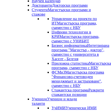
Научен календар
Докторанти
Докторски програми
Студенти
Магистърски програми и
стажове
Управление на проекти по
ИТ
Магистърска програма,
съвместно с НБУ
Цифрови технологии в
КРИ
Магистърска програма,
съвместно с УНИБИТ
Бизнес информатика
Интегрирана
програма "Магистър - доктор",
съвместно с университета в
Хаселт - Белгия
Приложна статистика
Магистърска
програма, съвместно с НБУ
ФСМиЗ
Магистърска програма
"Финансово-счетоводен
мениджмънт и застраховане",
съвместно с НБУ
Стажантска програма
Разкрити
стажантски позиции
Ученици
Ученици и млади
таланти
УчИМИ
Ученически ИМИ