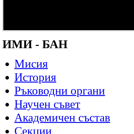
опазване на
културно и
научно
наследство” -
DiPP2017
ИМИ - БАН
Мисия
История
Ръководни органи
Научен съвет
Академичен състав
Секции