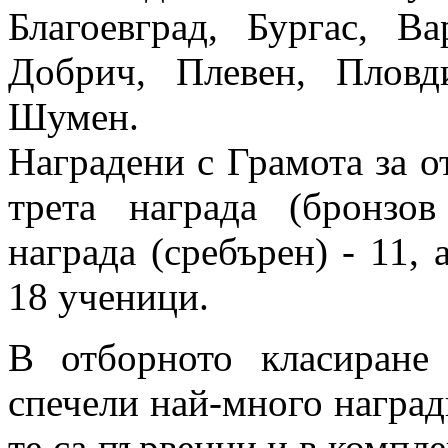
Благоевград, Бургас, В
Добрич, Плевен, Пловд
Шумен.
Наградени с Грамота за о
трета награда (бронзо
награда (сребърен) - 11, 
18 ученици.
В отборното класиран
спечели най-много награди
те са първенци и в компле