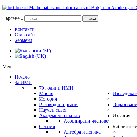
Търсене...
Търси
Контакти
Стар сайт
Уебмейл
Menu
Начало
За ИМИ
70 години ИМИ
Мисия
Изследоват
История
Ръководни органи
Образован
Научен съвет
Академичен състав
Издания
Асоциирани членове
Секции
Библиотек
Алгебра и логика