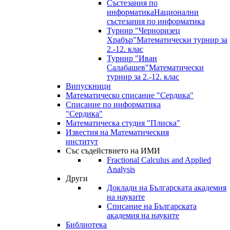
Състезания по
информатика
Национални
състезания по информатика
Турнир "Черноризец
Храбър"
Математически турнир за
2.-12. клас
Турнир "Иван
Салабашев"
Математически
турнир за 2.-12. клас
Випускници
Математическо списание "Сердика"
Списание по информатика
"Сердика"
Математическа студия "Плиска"
Известия на Математическия
институт
Със съдействието на ИМИ
Fractional Calculus and Applied
Analysis
Други
Доклади на Българската академия
на науките
Списание на Българската
академия на науките
Библиотека