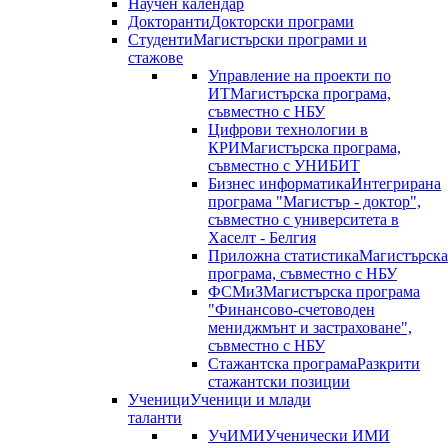
Научен календар
Докторанти
Докторски програми
Студенти
Магистърски програми и
стажове
Управление на проекти по
ИТ
Магистърска програма,
съвместно с НБУ
Цифрови технологии в
КРИ
Магистърска програма,
съвместно с УНИБИТ
Бизнес информатика
Интегрирана
програма "Магистър - доктор",
съвместно с университета в
Хаселт - Белгия
Приложна статистика
Магистърска
програма, съвместно с НБУ
ФСМиЗ
Магистърска програма
"Финансово-счетоводен
мениджмънт и застраховане",
съвместно с НБУ
Стажантска програма
Разкрити
стажантски позиции
Ученици
Ученици и млади
таланти
УчИМИ
Ученически ИМИ