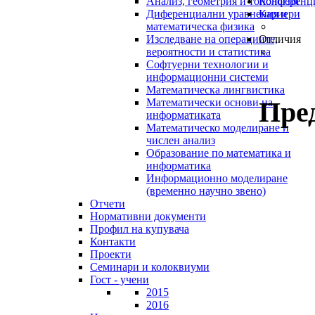
Анализ, геометрия и топология
Конференц
Диференциални уравнения и
Кариери
математическа физика
Изследване на операциите,
Отличия
вероятности и статистика
Софтуерни технологии и
информационни системи
Математическа лингвистика
Пре
Математически основи на
информатиката
Математическо моделиране и
числен анализ
Образование по математика и
информатика
Информационно моделиране
(временно научно звено)
Отчети
Нормативни документи
Профил на купувача
Контакти
Проекти
Семинари и колоквиуми
Гост - учени
2015
2016