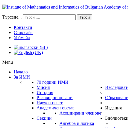
Търсене...
Търси
Контакти
Стар сайт
Уебмейл
Menu
Начало
За ИМИ
70 години ИМИ
Мисия
Изследоват
История
Ръководни органи
Образован
Научен съвет
Академичен състав
Издания
Асоциирани членове
Секции
Библиотек
Алгебра и логика