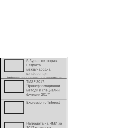
В Бургас се открива
Седмата
международна
конференция
„Цифрово представяне и опазване
TMSF 2017:
на културно и научно наследство” -
"Трансформационни
DiPP2017
методи и специални
функции 2017"
Expression of Interest
Наградата на ИМИ за
2017 година се