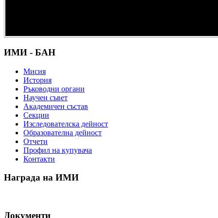
културно и
научно
наследство” -
DiPP2017
ИМИ - БАН
Мисия
История
Ръководни органи
Научен съвет
Академичен състав
Секции
Изследователска дейност
Образователна дейност
Отчети
Профил на купувача
Контакти
Награда на ИМИ
Документи