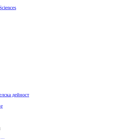
елска дейност
ие
и