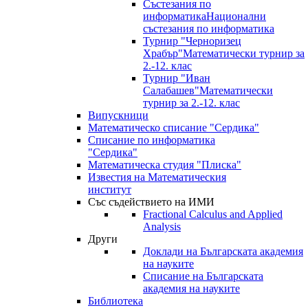
Състезания по
информатика
Национални
състезания по информатика
Турнир "Черноризец
Храбър"
Математически турнир за
2.-12. клас
Турнир "Иван
Салабашев"
Математически
турнир за 2.-12. клас
Випускници
Математическо списание "Сердика"
Списание по информатика
"Сердика"
Математическа студия "Плиска"
Известия на Математическия
институт
Със съдействието на ИМИ
Fractional Calculus and Applied
Analysis
Други
Доклади на Българската академия
на науките
Списание на Българската
академия на науките
Библиотека