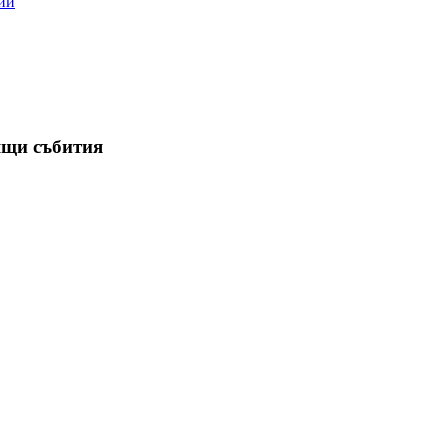
ии
ящи събития