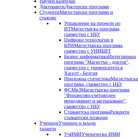
Научен календар
Докторанти
Докторски програми
Студенти
Магистърски програми и
стажове
Управление на проекти по
ИТ
Магистърска програма,
съвместно с НБУ
Цифрови технологии в
КРИ
Магистърска програма,
съвместно с УНИБИТ
Бизнес информатика
Интегрирана
програма "Магистър - доктор",
съвместно с университета в
Хаселт - Белгия
Приложна статистика
Магистърска
програма, съвместно с НБУ
ФСМиЗ
Магистърска програма
"Финансово-счетоводен
мениджмънт и застраховане",
съвместно с НБУ
Стажантска програма
Разкрити
стажантски позиции
Ученици
Ученици и млади
таланти
УчИМИ
Ученически ИМИ