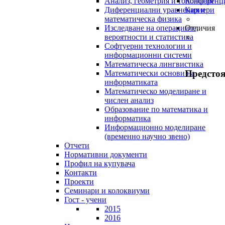
Анализ, геометрия и топология
Конференц
Диференциални уравнения и
Кариери
математическа физика
Изследване на операциите,
Отличия
вероятности и статистика
Софтуерни технологии и
информационни системи
Математическа лингвистика
Предсто
Математически основи на
информатиката
Математическо моделиране и
числен анализ
Образование по математика и
информатика
Информационно моделиране
(временно научно звено)
Отчети
Нормативни документи
Профил на купувача
Контакти
Проекти
Семинари и колоквиуми
Гост - учени
2015
2016