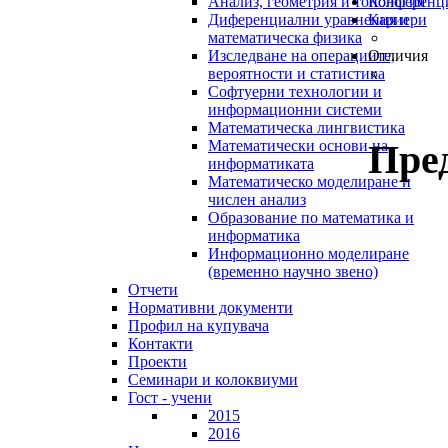
Анализ, геометрия и топология
Конференц
Диференциални уравнения и
Кариери
математическа физика
Изследване на операциите,
Отличия
вероятности и статистика
Софтуерни технологии и
информационни системи
Математическа лингвистика
Пре
Математически основи на
информатиката
Математическо моделиране и
числен анализ
Образование по математика и
информатика
Информационно моделиране
(временно научно звено)
Отчети
Нормативни документи
Профил на купувача
Контакти
Проекти
Семинари и колоквиуми
Гост - учени
2015
2016