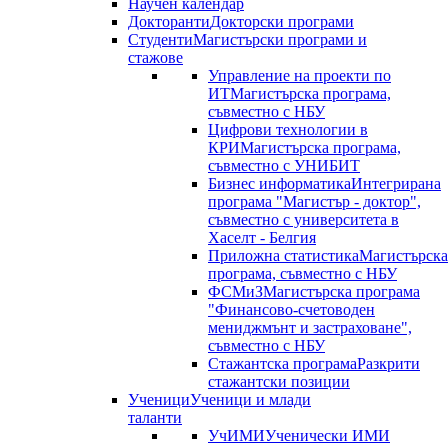
Научен календар
Докторанти
Докторски програми
Студенти
Магистърски програми и
стажове
Управление на проекти по
ИТ
Магистърска програма,
съвместно с НБУ
Цифрови технологии в
КРИ
Магистърска програма,
съвместно с УНИБИТ
Бизнес информатика
Интегрирана
програма "Магистър - доктор",
съвместно с университета в
Хаселт - Белгия
Приложна статистика
Магистърска
програма, съвместно с НБУ
ФСМиЗ
Магистърска програма
"Финансово-счетоводен
мениджмънт и застраховане",
съвместно с НБУ
Стажантска програма
Разкрити
стажантски позиции
Ученици
Ученици и млади
таланти
УчИМИ
Ученически ИМИ