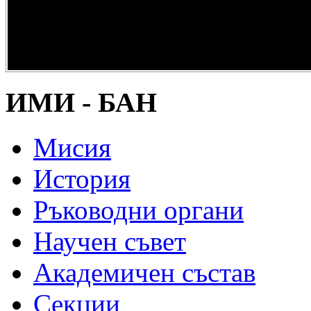
опазване на
културно и
научно
наследство” -
DiPP2017
ИМИ - БАН
Мисия
История
Ръководни органи
Научен съвет
Академичен състав
Секции