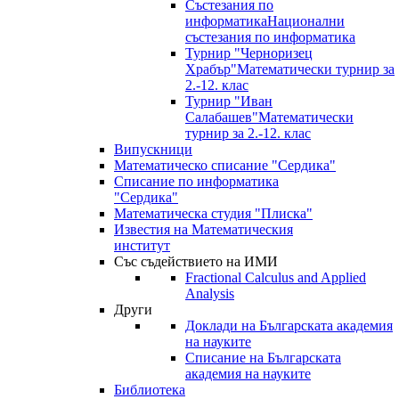
Състезания по
информатика
Национални
състезания по информатика
Турнир "Черноризец
Храбър"
Математически турнир за
2.-12. клас
Турнир "Иван
Салабашев"
Математически
турнир за 2.-12. клас
Випускници
Математическо списание "Сердика"
Списание по информатика
"Сердика"
Математическа студия "Плиска"
Известия на Математическия
институт
Със съдействието на ИМИ
Fractional Calculus and Applied
Analysis
Други
Доклади на Българската академия
на науките
Списание на Българската
академия на науките
Библиотека