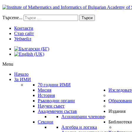
Търсене...
Търси
Контакти
Стар сайт
Уебмейл
Menu
Начало
За ИМИ
70 години ИМИ
Мисия
Изследоват
История
Ръководни органи
Образован
Научен съвет
Академичен състав
Издания
Асоциирани членове
Секции
Библиотек
Алгебра и логика