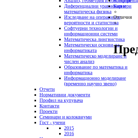
Анализ, геометрия и топология
Конференц
Диференциални уравнения и
Кариери
математическа физика
Изследване на операциите,
Отличия
вероятности и статистика
Софтуерни технологии и
информационни системи
Математическа лингвистика
Пре
Математически основи на
информатиката
Математическо моделиране и
числен анализ
Образование по математика и
информатика
Информационно моделиране
(временно научно звено)
Отчети
Нормативни документи
Профил на купувача
Контакти
Проекти
Семинари и колоквиуми
Гост - учени
2015
2016