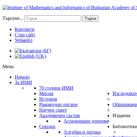
Търсене...
Търси
Контакти
Стар сайт
Уебмейл
Menu
Начало
За ИМИ
70 години ИМИ
Мисия
Изследоват
История
Ръководни органи
Образован
Научен съвет
Академичен състав
Издания
Асоциирани членове
Секции
Библиотек
Алгебра и логика