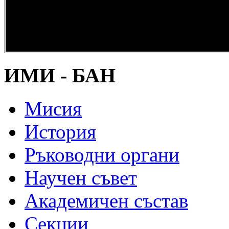
опазване на
културно и
научно
наследство” -
DiPP2017
ИМИ - БАН
Мисия
История
Ръководни органи
Научен съвет
Академичен състав
Секции