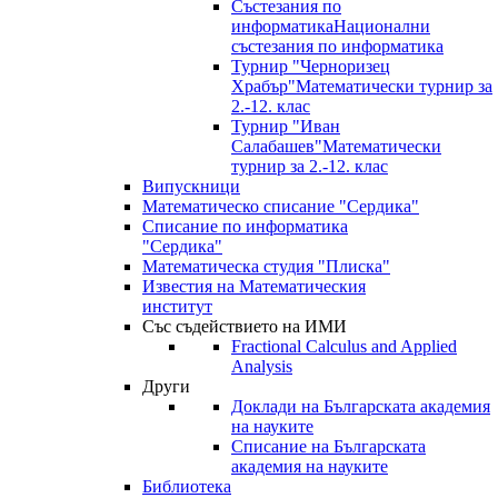
Състезания по
информатика
Национални
състезания по информатика
Турнир "Черноризец
Храбър"
Математически турнир за
2.-12. клас
Турнир "Иван
Салабашев"
Математически
турнир за 2.-12. клас
Випускници
Математическо списание "Сердика"
Списание по информатика
"Сердика"
Математическа студия "Плиска"
Известия на Математическия
институт
Със съдействието на ИМИ
Fractional Calculus and Applied
Analysis
Други
Доклади на Българската академия
на науките
Списание на Българската
академия на науките
Библиотека