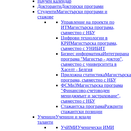
Научен календар
Докторанти
Докторски програми
Студенти
Магистърски програми и
стажове
Управление на проекти по
ИТ
Магистърска програма,
съвместно с НБУ
Цифрови технологии в
КРИ
Магистърска програма,
съвместно с УНИБИТ
Бизнес информатика
Интегрирана
програма "Магистър - доктор",
съвместно с университета в
Хаселт - Белгия
Приложна статистика
Магистърска
програма, съвместно с НБУ
ФСМиЗ
Магистърска програма
"Финансово-счетоводен
мениджмънт и застраховане",
съвместно с НБУ
Стажантска програма
Разкрити
стажантски позиции
Ученици
Ученици и млади
таланти
УчИМИ
Ученически ИМИ