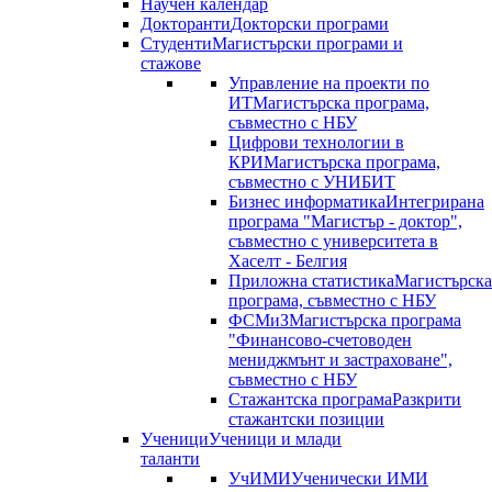
Научен календар
Докторанти
Докторски програми
Студенти
Магистърски програми и
стажове
Управление на проекти по
ИТ
Магистърска програма,
съвместно с НБУ
Цифрови технологии в
КРИ
Магистърска програма,
съвместно с УНИБИТ
Бизнес информатика
Интегрирана
програма "Магистър - доктор",
съвместно с университета в
Хаселт - Белгия
Приложна статистика
Магистърска
програма, съвместно с НБУ
ФСМиЗ
Магистърска програма
"Финансово-счетоводен
мениджмънт и застраховане",
съвместно с НБУ
Стажантска програма
Разкрити
стажантски позиции
Ученици
Ученици и млади
таланти
УчИМИ
Ученически ИМИ