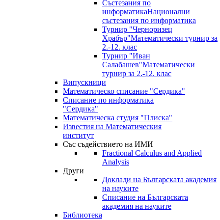
Състезания по
информатика
Национални
състезания по информатика
Турнир "Черноризец
Храбър"
Математически турнир за
2.-12. клас
Турнир "Иван
Салабашев"
Математически
турнир за 2.-12. клас
Випускници
Математическо списание "Сердика"
Списание по информатика
"Сердика"
Математическа студия "Плиска"
Известия на Математическия
институт
Със съдействието на ИМИ
Fractional Calculus and Applied
Analysis
Други
Доклади на Българската академия
на науките
Списание на Българската
академия на науките
Библиотека