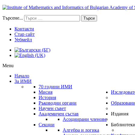
Търсене...
Търси
Контакти
Стар сайт
Уебмейл
Menu
Начало
За ИМИ
70 години ИМИ
Мисия
Изследоват
История
Ръководни органи
Образован
Научен съвет
Академичен състав
Издания
Асоциирани членове
Секции
Библиотек
Алгебра и логика