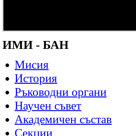
опазване на
културно и
научно
наследство” -
DiPP2017
ИМИ - БАН
Мисия
История
Ръководни органи
Научен съвет
Академичен състав
Секции