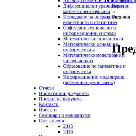
Анализ, геометрия и топология
Конференц
Диференциални уравнения и
Кариери
математическа физика
Изследване на операциите,
Отличия
вероятности и статистика
Софтуерни технологии и
информационни системи
Математическа лингвистика
Пре
Математически основи на
информатиката
Математическо моделиране и
числен анализ
Образование по математика и
информатика
Информационно моделиране
(временно научно звено)
Отчети
Нормативни документи
Профил на купувача
Контакти
Проекти
Семинари и колоквиуми
Гост - учени
2015
2016