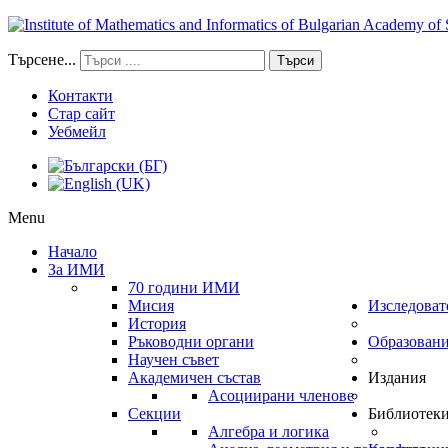
Търсене...
Търси
Контакти
Стар сайт
Уебмейл
Menu
Начало
За ИМИ
70 години ИМИ
Мисия
Изследоват
История
Ръководни органи
Образован
Научен съвет
Академичен състав
Издания
Асоциирани членове
Секции
Библиотек
Алгебра и логика