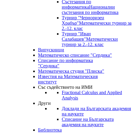
Състезания по
информатика
Национални
състезания по информатика
Турнир "Черноризец
Храбър"
Математически турнир за
2.-12. клас
Турнир "Иван
Салабашев"
Математически
турнир за 2.-12. клас
Випускници
Математическо списание "Сердика"
Списание по информатика
"Сердика"
Математическа студия "Плиска"
Известия на Математическия
институт
Със съдействието на ИМИ
Fractional Calculus and Applied
Analysis
Други
Доклади на Българската академия
на науките
Списание на Българската
академия на науките
Библиотека