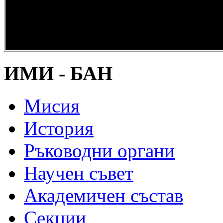
опазване на
културно и
научно
наследство” -
DiPP2017
ИМИ - БАН
Мисия
История
Ръководни органи
Научен съвет
Академичен състав
Секции