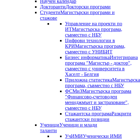
Научен календар
Докторанти
Докторски програми
Студенти
Магистърски програми и
стажове
Управление на проекти по
ИТ
Магистърска програма,
съвместно с НБУ
Цифрови технологии в
КРИ
Магистърска програма,
съвместно с УНИБИТ
Бизнес информатика
Интегрирана
програма "Магистър - доктор",
съвместно с университета в
Хаселт - Белгия
Приложна статистика
Магистърска
програма, съвместно с НБУ
ФСМиЗ
Магистърска програма
"Финансово-счетоводен
мениджмънт и застраховане",
съвместно с НБУ
Стажантска програма
Разкрити
стажантски позиции
Ученици
Ученици и млади
таланти
УчИМИ
Ученически ИМИ