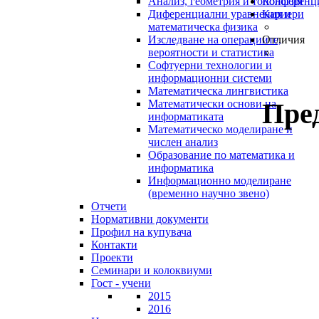
Анализ, геометрия и топология
Конференц
Диференциални уравнения и
Кариери
математическа физика
Изследване на операциите,
Отличия
вероятности и статистика
Софтуерни технологии и
информационни системи
Математическа лингвистика
Пре
Математически основи на
информатиката
Математическо моделиране и
числен анализ
Образование по математика и
информатика
Информационно моделиране
(временно научно звено)
Отчети
Нормативни документи
Профил на купувача
Контакти
Проекти
Семинари и колоквиуми
Гост - учени
2015
2016