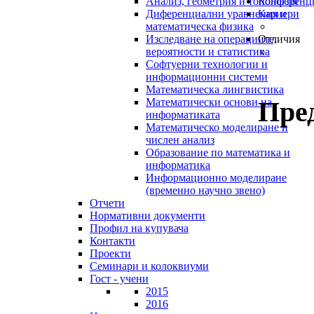
Анализ, геометрия и топология
Конференц
Диференциални уравнения и
Кариери
математическа физика
Изследване на операциите,
Отличия
вероятности и статистика
Софтуерни технологии и
информационни системи
Математическа лингвистика
Пре
Математически основи на
информатиката
Математическо моделиране и
числен анализ
Образование по математика и
информатика
Информационно моделиране
(временно научно звено)
Отчети
Нормативни документи
Профил на купувача
Контакти
Проекти
Семинари и колоквиуми
Гост - учени
2015
2016