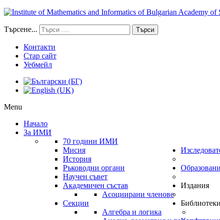
Търсене...
Търси
Контакти
Стар сайт
Уебмейл
Menu
Начало
За ИМИ
70 години ИМИ
Мисия
Изследоват
История
Ръководни органи
Образован
Научен съвет
Академичен състав
Издания
Асоциирани членове
Секции
Библиотек
Алгебра и логика