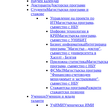
Научен календар
Докторанти
Докторски програми
Студенти
Магистърски програми и
стажове
Управление на проекти по
ИТ
Магистърска програма,
съвместно с НБУ
Цифрови технологии в
КРИ
Магистърска програма,
съвместно с УНИБИТ
Бизнес информатика
Интегрирана
програма "Магистър - доктор",
съвместно с университета в
Хаселт - Белгия
Приложна статистика
Магистърска
програма, съвместно с НБУ
ФСМиЗ
Магистърска програма
"Финансово-счетоводен
мениджмънт и застраховане",
съвместно с НБУ
Стажантска програма
Разкрити
стажантски позиции
Ученици
Ученици и млади
таланти
УчИМИ
Ученически ИМИ