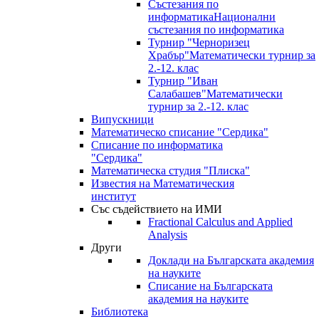
Състезания по
информатика
Национални
състезания по информатика
Турнир "Черноризец
Храбър"
Математически турнир за
2.-12. клас
Турнир "Иван
Салабашев"
Математически
турнир за 2.-12. клас
Випускници
Математическо списание "Сердика"
Списание по информатика
"Сердика"
Математическа студия "Плиска"
Известия на Математическия
институт
Със съдействието на ИМИ
Fractional Calculus and Applied
Analysis
Други
Доклади на Българската академия
на науките
Списание на Българската
академия на науките
Библиотека