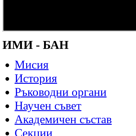
опазване на
културно и
научно
наследство” -
DiPP2017
ИМИ - БАН
Мисия
История
Ръководни органи
Научен съвет
Академичен състав
Секции