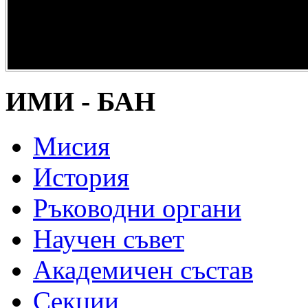
опазване на
културно и
научно
наследство” -
DiPP2017
ИМИ - БАН
Мисия
История
Ръководни органи
Научен съвет
Академичен състав
Секции