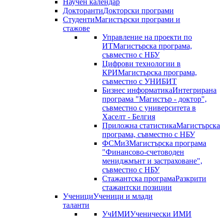
Научен календар
Докторанти
Докторски програми
Студенти
Магистърски програми и
стажове
Управление на проекти по
ИТ
Магистърска програма,
съвместно с НБУ
Цифрови технологии в
КРИ
Магистърска програма,
съвместно с УНИБИТ
Бизнес информатика
Интегрирана
програма "Магистър - доктор",
съвместно с университета в
Хаселт - Белгия
Приложна статистика
Магистърска
програма, съвместно с НБУ
ФСМиЗ
Магистърска програма
"Финансово-счетоводен
мениджмънт и застраховане",
съвместно с НБУ
Стажантска програма
Разкрити
стажантски позиции
Ученици
Ученици и млади
таланти
УчИМИ
Ученически ИМИ