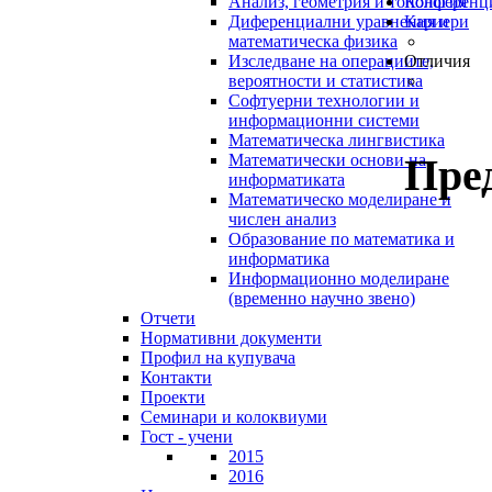
Анализ, геометрия и топология
Конференц
Диференциални уравнения и
Кариери
математическа физика
Изследване на операциите,
Отличия
вероятности и статистика
Софтуерни технологии и
информационни системи
Математическа лингвистика
Пре
Математически основи на
информатиката
Математическо моделиране и
числен анализ
Образование по математика и
информатика
Информационно моделиране
(временно научно звено)
Отчети
Нормативни документи
Профил на купувача
Контакти
Проекти
Семинари и колоквиуми
Гост - учени
2015
2016