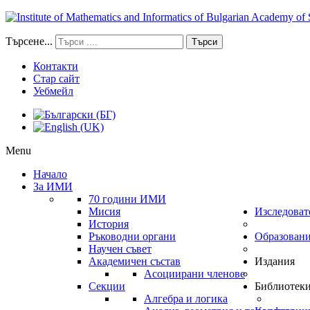
Търсене...
Търси
Контакти
Стар сайт
Уебмейл
Menu
Начало
За ИМИ
70 години ИМИ
Мисия
Изследоват
История
Ръководни органи
Образован
Научен съвет
Академичен състав
Издания
Асоциирани членове
Секции
Библиотек
Алгебра и логика