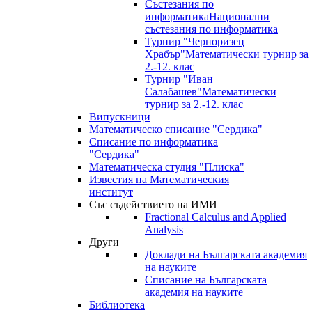
Състезания по
информатика
Национални
състезания по информатика
Турнир "Черноризец
Храбър"
Математически турнир за
2.-12. клас
Турнир "Иван
Салабашев"
Математически
турнир за 2.-12. клас
Випускници
Математическо списание "Сердика"
Списание по информатика
"Сердика"
Математическа студия "Плиска"
Известия на Математическия
институт
Със съдействието на ИМИ
Fractional Calculus and Applied
Analysis
Други
Доклади на Българската академия
на науките
Списание на Българската
академия на науките
Библиотека