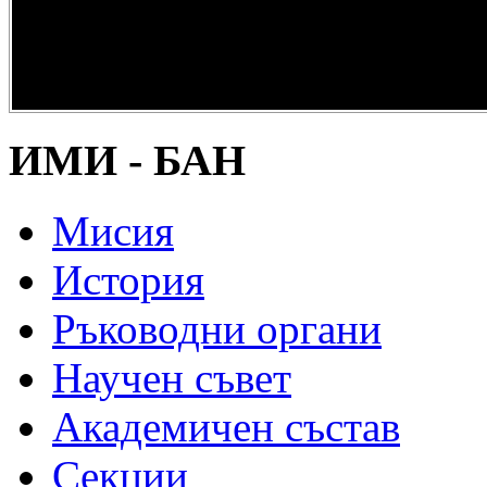
опазване на
културно и
научно
наследство” -
DiPP2017
ИМИ - БАН
Мисия
История
Ръководни органи
Научен съвет
Академичен състав
Секции