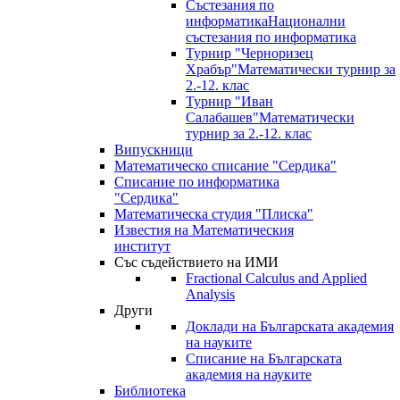
Състезания по
информатика
Национални
състезания по информатика
Турнир "Черноризец
Храбър"
Математически турнир за
2.-12. клас
Турнир "Иван
Салабашев"
Математически
турнир за 2.-12. клас
Випускници
Математическо списание "Сердика"
Списание по информатика
"Сердика"
Математическа студия "Плиска"
Известия на Математическия
институт
Със съдействието на ИМИ
Fractional Calculus and Applied
Analysis
Други
Доклади на Българската академия
на науките
Списание на Българската
академия на науките
Библиотека