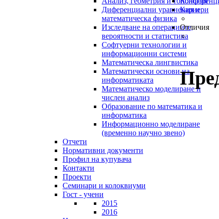
Анализ, геометрия и топология
Конференц
Диференциални уравнения и
Кариери
математическа физика
Изследване на операциите,
Отличия
вероятности и статистика
Софтуерни технологии и
информационни системи
Математическа лингвистика
Пре
Математически основи на
информатиката
Математическо моделиране и
числен анализ
Образование по математика и
информатика
Информационно моделиране
(временно научно звено)
Отчети
Нормативни документи
Профил на купувача
Контакти
Проекти
Семинари и колоквиуми
Гост - учени
2015
2016