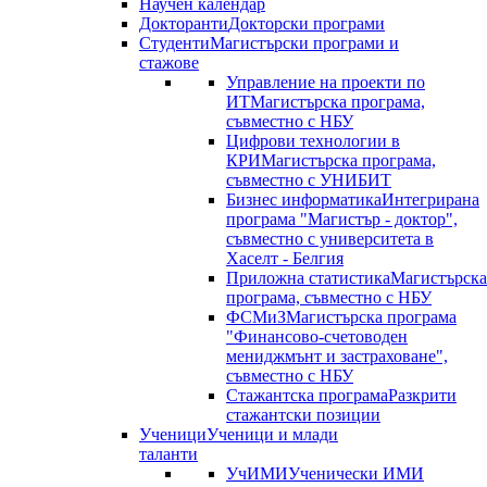
Научен календар
Докторанти
Докторски програми
Студенти
Магистърски програми и
стажове
Управление на проекти по
ИТ
Магистърска програма,
съвместно с НБУ
Цифрови технологии в
КРИ
Магистърска програма,
съвместно с УНИБИТ
Бизнес информатика
Интегрирана
програма "Магистър - доктор",
съвместно с университета в
Хаселт - Белгия
Приложна статистика
Магистърска
програма, съвместно с НБУ
ФСМиЗ
Магистърска програма
"Финансово-счетоводен
мениджмънт и застраховане",
съвместно с НБУ
Стажантска програма
Разкрити
стажантски позиции
Ученици
Ученици и млади
таланти
УчИМИ
Ученически ИМИ