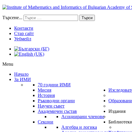
Търсене...
Търси
Контакти
Стар сайт
Уебмейл
Menu
Начало
За ИМИ
70 години ИМИ
Мисия
Изследоват
История
Ръководни органи
Образован
Научен съвет
Академичен състав
Издания
Асоциирани членове
Секции
Библиотек
Алгебра и логика