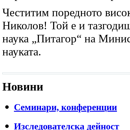
Честитим поредното висо
Николов! Той е и тазгодиш
наука „Питагор“ на Минис
науката.
Новини
Семинари, конференции
Изследователска дейност