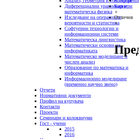
Анализ, геометрия и топология
Конференц
Диференциални уравнения и
Кариери
математическа физика
Изследване на операциите,
Отличия
вероятности и статистика
Софтуерни технологии и
информационни системи
Математическа лингвистика
Пре
Математически основи на
информатиката
Математическо моделиране и
числен анализ
Образование по математика и
информатика
Информационно моделиране
(временно научно звено)
Отчети
Нормативни документи
Профил на купувача
Контакти
Проекти
Семинари и колоквиуми
Гост - учени
2015
2016