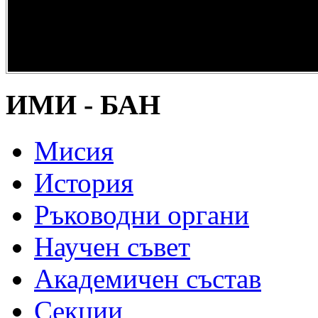
опазване на
културно и
научно
наследство” -
DiPP2017
ИМИ - БАН
Мисия
История
Ръководни органи
Научен съвет
Академичен състав
Секции