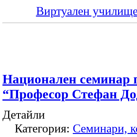
Виртуален училище
Национален семинар п
“Професор Стефан До
Детайли
Категория:
Семинари, 