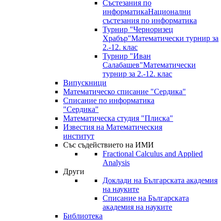
Състезания по
информатика
Национални
състезания по информатика
Турнир "Черноризец
Храбър"
Математически турнир за
2.-12. клас
Турнир "Иван
Салабашев"
Математически
турнир за 2.-12. клас
Випускници
Математическо списание "Сердика"
Списание по информатика
"Сердика"
Математическа студия "Плиска"
Известия на Математическия
институт
Със съдействието на ИМИ
Fractional Calculus and Applied
Analysis
Други
Доклади на Българската академия
на науките
Списание на Българската
академия на науките
Библиотека