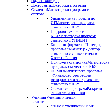
Научен календар
Докторанти
Докторски програми
Студенти
Магистърски програми и
стажове
Управление на проекти по
ИТ
Магистърска програма,
съвместно с НБУ
Цифрови технологии в
КРИ
Магистърска програма,
съвместно с УНИБИТ
Бизнес информатика
Интегрирана
програма "Магистър - доктор",
съвместно с университета в
Хаселт - Белгия
Приложна статистика
Магистърска
програма, съвместно с НБУ
ФСМиЗ
Магистърска програма
"Финансово-счетоводен
мениджмънт и застраховане",
съвместно с НБУ
Стажантска програма
Разкрити
стажантски позиции
Ученици
Ученици и млади
таланти
УчИМИ
Ученически ИМИ