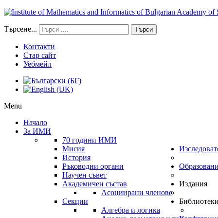
Търсене...
Търси
Контакти
Стар сайт
Уебмейл
Menu
Начало
За ИМИ
70 години ИМИ
Мисия
Изследоват
История
Ръководни органи
Образован
Научен съвет
Академичен състав
Издания
Асоциирани членове
Секции
Библиотек
Алгебра и логика