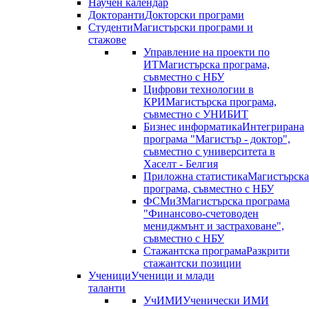
Научен календар
Докторанти
Докторски програми
Студенти
Магистърски програми и
стажове
Управление на проекти по
ИТ
Магистърска програма,
съвместно с НБУ
Цифрови технологии в
КРИ
Магистърска програма,
съвместно с УНИБИТ
Бизнес информатика
Интегрирана
програма "Магистър - доктор",
съвместно с университета в
Хаселт - Белгия
Приложна статистика
Магистърска
програма, съвместно с НБУ
ФСМиЗ
Магистърска програма
"Финансово-счетоводен
мениджмънт и застраховане",
съвместно с НБУ
Стажантска програма
Разкрити
стажантски позиции
Ученици
Ученици и млади
таланти
УчИМИ
Ученически ИМИ