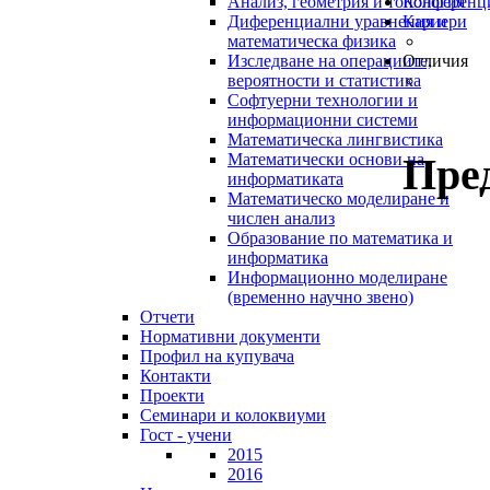
Анализ, геометрия и топология
Конференц
Диференциални уравнения и
Кариери
математическа физика
Изследване на операциите,
Отличия
вероятности и статистика
Софтуерни технологии и
информационни системи
Математическа лингвистика
Пре
Математически основи на
информатиката
Математическо моделиране и
числен анализ
Образование по математика и
информатика
Информационно моделиране
(временно научно звено)
Отчети
Нормативни документи
Профил на купувача
Контакти
Проекти
Семинари и колоквиуми
Гост - учени
2015
2016