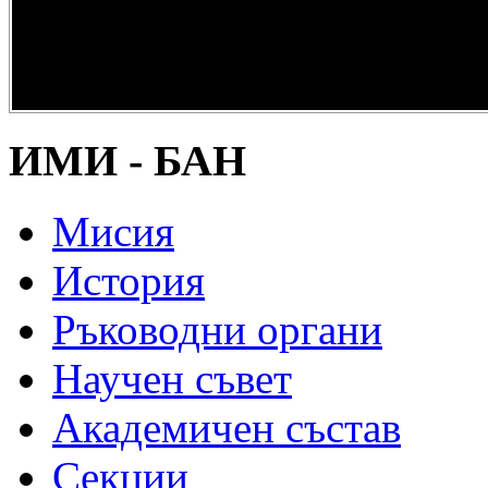
опазване на
културно и
научно
наследство” -
DiPP2017
ИМИ - БАН
Мисия
История
Ръководни органи
Научен съвет
Академичен състав
Секции