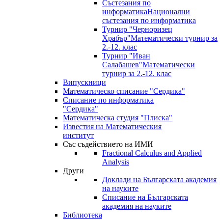
Състезания по
информатика
Национални
състезания по информатика
Турнир "Черноризец
Храбър"
Математически турнир за
2.-12. клас
Турнир "Иван
Салабашев"
Математически
турнир за 2.-12. клас
Випускници
Математическо списание "Сердика"
Списание по информатика
"Сердика"
Математическа студия "Плиска"
Известия на Математическия
институт
Със съдействието на ИМИ
Fractional Calculus and Applied
Analysis
Други
Доклади на Българската академия
на науките
Списание на Българската
академия на науките
Библиотека