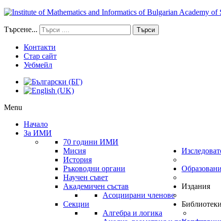
Търсене...
Търси
Контакти
Стар сайт
Уебмейл
Menu
Начало
За ИМИ
70 години ИМИ
Мисия
Изследоват
История
Ръководни органи
Образован
Научен съвет
Академичен състав
Издания
Асоциирани членове
Секции
Библиотек
Алгебра и логика