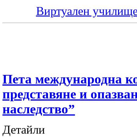
Виртуален училище
Пета международна к
представяне и опазван
наследство”
Детайли