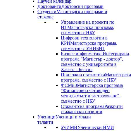
Научен календар
Докторанти
Докторски програми
Студенти
Магистърски програми и
стажове
Управление на проекти по
ИТ
Магистърска програма,
съвместно с НБУ
Цифрови технологии в
КРИ
Магистърска програма,
съвместно с УНИБИТ
Бизнес информатика
Интегрирана
програма "Магистър - доктор",
съвместно с университета в
Хаселт - Белгия
Приложна статистика
Магистърска
програма, съвместно с НБУ
ФСМиЗ
Магистърска програма
"Финансово-счетоводен
мениджмънт и застраховане",
съвместно с НБУ
Стажантска програма
Разкрити
стажантски позиции
Ученици
Ученици и млади
таланти
УчИМИ
Ученически ИМИ