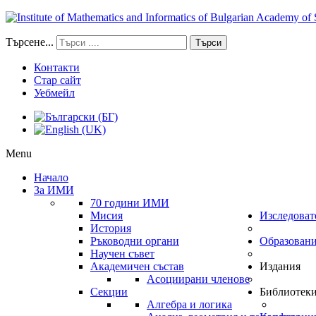
Търсене...
Търси
Контакти
Стар сайт
Уебмейл
Menu
Начало
За ИМИ
70 години ИМИ
Мисия
Изследоват
История
Ръководни органи
Образован
Научен съвет
Академичен състав
Издания
Асоциирани членове
Секции
Библиотек
Алгебра и логика