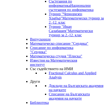
Състезания по
информатика
Национални
състезания по информатика
Турнир "Черноризец
Храбър"
Математически турнир за
2.-12. клас
Турнир "Иван
Салабашев"
Математически
турнир за 2.-12. клас
Випускници
Математическо списание "Сердика"
Списание по информатика
"Сердика"
Математическа студия "Плиска"
Известия на Математическия
институт
Със съдействието на ИМИ
Fractional Calculus and Applied
Analysis
Други
Доклади на Българската академия
на науките
Списание на Българската
академия на науките
Библиотека