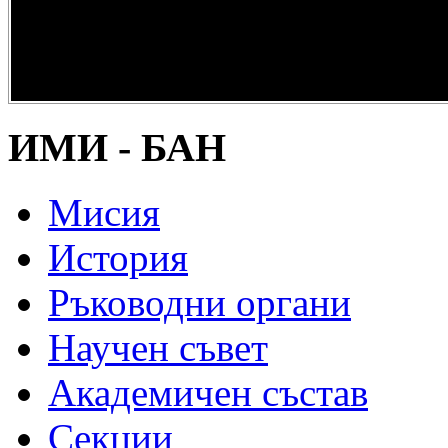
опазване на
културно и
научно
наследство” -
DiPP2017
ИМИ - БАН
Мисия
История
Ръководни органи
Научен съвет
Академичен състав
Секции