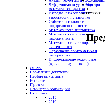
Анализ, геометрия и топология
Конференц
Диференциални уравнения и
Кариери
математическа физика
Изследване на операциите,
Отличия
вероятности и статистика
Софтуерни технологии и
информационни системи
Математическа лингвистика
Пре
Математически основи на
информатиката
Математическо моделиране и
числен анализ
Образование по математика и
информатика
Информационно моделиране
(временно научно звено)
Отчети
Нормативни документи
Профил на купувача
Контакти
Проекти
Семинари и колоквиуми
Гост - учени
2015
2016