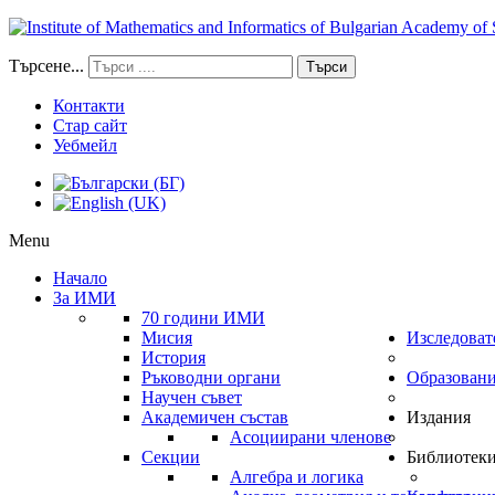
Търсене...
Търси
Контакти
Стар сайт
Уебмейл
Menu
Начало
За ИМИ
70 години ИМИ
Мисия
Изследоват
История
Ръководни органи
Образован
Научен съвет
Академичен състав
Издания
Асоциирани членове
Секции
Библиотек
Алгебра и логика