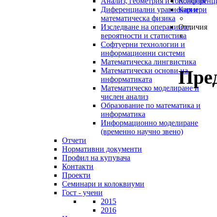
Анализ, геометрия и топология
Конференц
Диференциални уравнения и
Кариери
математическа физика
Изследване на операциите,
Отличия
вероятности и статистика
Софтуерни технологии и
информационни системи
Математическа лингвистика
Пре
Математически основи на
информатиката
Математическо моделиране и
числен анализ
Образование по математика и
информатика
Информационно моделиране
(временно научно звено)
Отчети
Нормативни документи
Профил на купувача
Контакти
Проекти
Семинари и колоквиуми
Гост - учени
2015
2016