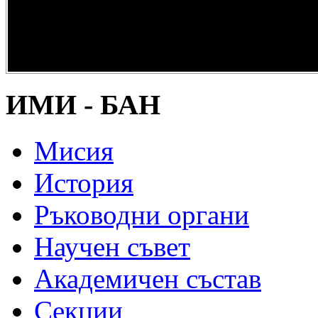
опазване на
културно и
научно
наследство” -
DiPP2017
ИМИ - БАН
Мисия
История
Ръководни органи
Научен съвет
Академичен състав
Секции