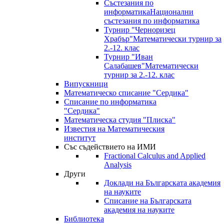
Състезания по
информатика
Национални
състезания по информатика
Турнир "Черноризец
Храбър"
Математически турнир за
2.-12. клас
Турнир "Иван
Салабашев"
Математически
турнир за 2.-12. клас
Випускници
Математическо списание "Сердика"
Списание по информатика
"Сердика"
Математическа студия "Плиска"
Известия на Математическия
институт
Със съдействието на ИМИ
Fractional Calculus and Applied
Analysis
Други
Доклади на Българската академия
на науките
Списание на Българската
академия на науките
Библиотека