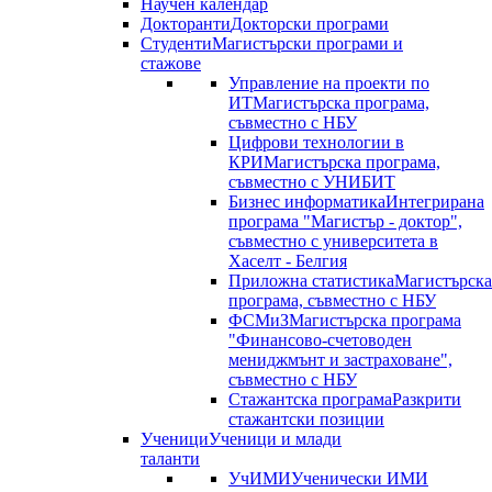
Научен календар
Докторанти
Докторски програми
Студенти
Магистърски програми и
стажове
Управление на проекти по
ИТ
Магистърска програма,
съвместно с НБУ
Цифрови технологии в
КРИ
Магистърска програма,
съвместно с УНИБИТ
Бизнес информатика
Интегрирана
програма "Магистър - доктор",
съвместно с университета в
Хаселт - Белгия
Приложна статистика
Магистърска
програма, съвместно с НБУ
ФСМиЗ
Магистърска програма
"Финансово-счетоводен
мениджмънт и застраховане",
съвместно с НБУ
Стажантска програма
Разкрити
стажантски позиции
Ученици
Ученици и млади
таланти
УчИМИ
Ученически ИМИ