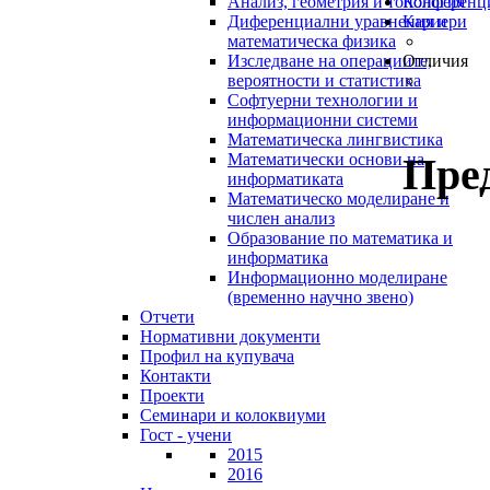
Анализ, геометрия и топология
Конференц
Диференциални уравнения и
Кариери
математическа физика
Изследване на операциите,
Отличия
вероятности и статистика
Софтуерни технологии и
информационни системи
Математическа лингвистика
Пре
Математически основи на
информатиката
Математическо моделиране и
числен анализ
Образование по математика и
информатика
Информационно моделиране
(временно научно звено)
Отчети
Нормативни документи
Профил на купувача
Контакти
Проекти
Семинари и колоквиуми
Гост - учени
2015
2016