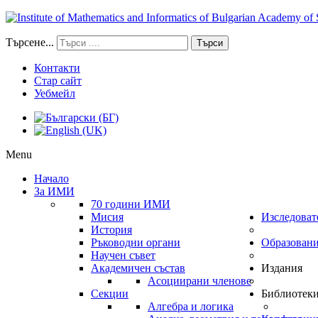
Търсене...
Търси
Контакти
Стар сайт
Уебмейл
Menu
Начало
За ИМИ
70 години ИМИ
Мисия
Изследоват
История
Ръководни органи
Образован
Научен съвет
Академичен състав
Издания
Асоциирани членове
Секции
Библиотек
Алгебра и логика