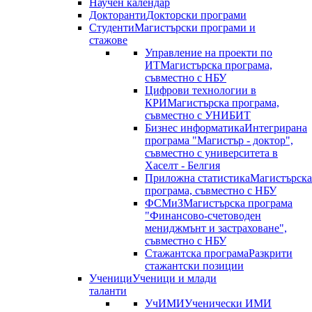
Научен календар
Докторанти
Докторски програми
Студенти
Магистърски програми и
стажове
Управление на проекти по
ИТ
Магистърска програма,
съвместно с НБУ
Цифрови технологии в
КРИ
Магистърска програма,
съвместно с УНИБИТ
Бизнес информатика
Интегрирана
програма "Магистър - доктор",
съвместно с университета в
Хаселт - Белгия
Приложна статистика
Магистърска
програма, съвместно с НБУ
ФСМиЗ
Магистърска програма
"Финансово-счетоводен
мениджмънт и застраховане",
съвместно с НБУ
Стажантска програма
Разкрити
стажантски позиции
Ученици
Ученици и млади
таланти
УчИМИ
Ученически ИМИ