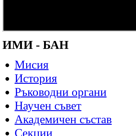
опазване на
културно и
научно
наследство” -
DiPP2017
ИМИ - БАН
Мисия
История
Ръководни органи
Научен съвет
Академичен състав
Секции