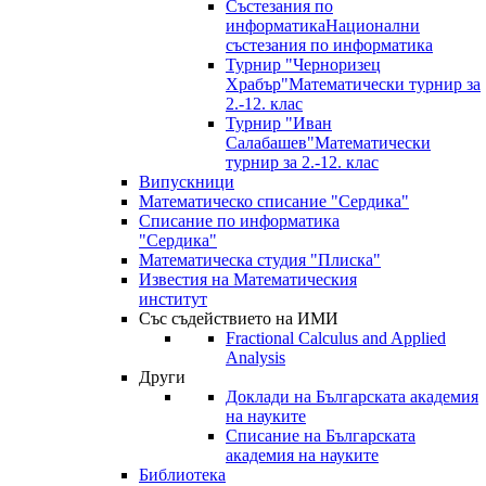
Състезания по
информатика
Национални
състезания по информатика
Турнир "Черноризец
Храбър"
Математически турнир за
2.-12. клас
Турнир "Иван
Салабашев"
Математически
турнир за 2.-12. клас
Випускници
Математическо списание "Сердика"
Списание по информатика
"Сердика"
Математическа студия "Плиска"
Известия на Математическия
институт
Със съдействието на ИМИ
Fractional Calculus and Applied
Analysis
Други
Доклади на Българската академия
на науките
Списание на Българската
академия на науките
Библиотека