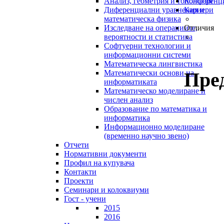
Анализ, геометрия и топология
Конференц
Диференциални уравнения и
Кариери
математическа физика
Изследване на операциите,
Отличия
вероятности и статистика
Софтуерни технологии и
информационни системи
Математическа лингвистика
Пре
Математически основи на
информатиката
Математическо моделиране и
числен анализ
Образование по математика и
информатика
Информационно моделиране
(временно научно звено)
Отчети
Нормативни документи
Профил на купувача
Контакти
Проекти
Семинари и колоквиуми
Гост - учени
2015
2016