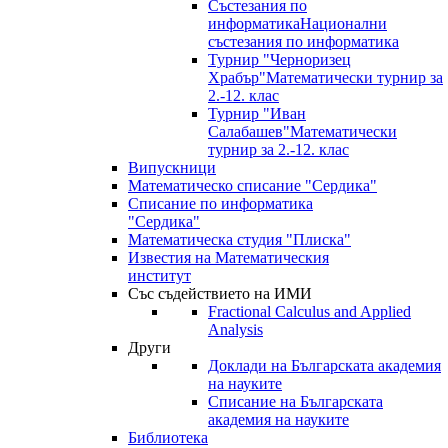
Състезания по
информатика
Национални
състезания по информатика
Турнир "Черноризец
Храбър"
Математически турнир за
2.-12. клас
Турнир "Иван
Салабашев"
Математически
турнир за 2.-12. клас
Випускници
Математическо списание "Сердика"
Списание по информатика
"Сердика"
Математическа студия "Плиска"
Известия на Математическия
институт
Със съдействието на ИМИ
Fractional Calculus and Applied
Analysis
Други
Доклади на Българската академия
на науките
Списание на Българската
академия на науките
Библиотека