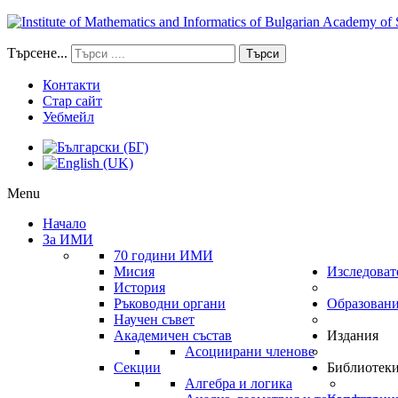
Търсене...
Търси
Контакти
Стар сайт
Уебмейл
Menu
Начало
За ИМИ
70 години ИМИ
Мисия
Изследоват
История
Ръководни органи
Образован
Научен съвет
Академичен състав
Издания
Асоциирани членове
Секции
Библиотек
Алгебра и логика