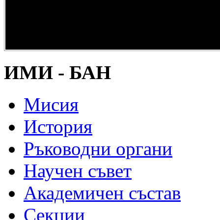
опазване на
културно и
научно
наследство” -
DiPP2017
ИМИ - БАН
Мисия
История
Ръководни органи
Научен съвет
Академичен състав
Секции