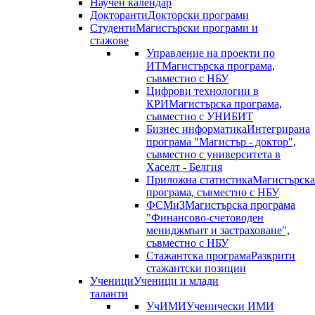
Научен календар
Докторанти
Докторски програми
Студенти
Магистърски програми и
стажове
Управление на проекти по
ИТ
Магистърска програма,
съвместно с НБУ
Цифрови технологии в
КРИ
Магистърска програма,
съвместно с УНИБИТ
Бизнес информатика
Интегрирана
програма "Магистър - доктор",
съвместно с университета в
Хаселт - Белгия
Приложна статистика
Магистърска
програма, съвместно с НБУ
ФСМиЗ
Магистърска програма
"Финансово-счетоводен
мениджмънт и застраховане",
съвместно с НБУ
Стажантска програма
Разкрити
стажантски позиции
Ученици
Ученици и млади
таланти
УчИМИ
Ученически ИМИ