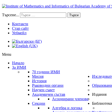
Търсене...
Търси
Контакти
Стар сайт
Уебмейл
Menu
Начало
За ИМИ
70 години ИМИ
Мисия
Изследоват
История
Ръководни органи
Образован
Научен съвет
Академичен състав
Издания
Асоциирани членове
Секции
Библиотек
Алгебра и логика