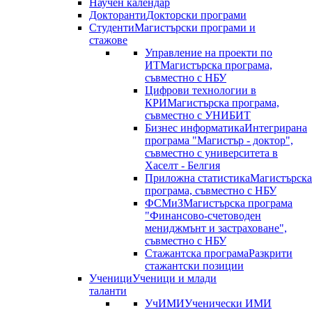
Научен календар
Докторанти
Докторски програми
Студенти
Магистърски програми и
стажове
Управление на проекти по
ИТ
Магистърска програма,
съвместно с НБУ
Цифрови технологии в
КРИ
Магистърска програма,
съвместно с УНИБИТ
Бизнес информатика
Интегрирана
програма "Магистър - доктор",
съвместно с университета в
Хаселт - Белгия
Приложна статистика
Магистърска
програма, съвместно с НБУ
ФСМиЗ
Магистърска програма
"Финансово-счетоводен
мениджмънт и застраховане",
съвместно с НБУ
Стажантска програма
Разкрити
стажантски позиции
Ученици
Ученици и млади
таланти
УчИМИ
Ученически ИМИ