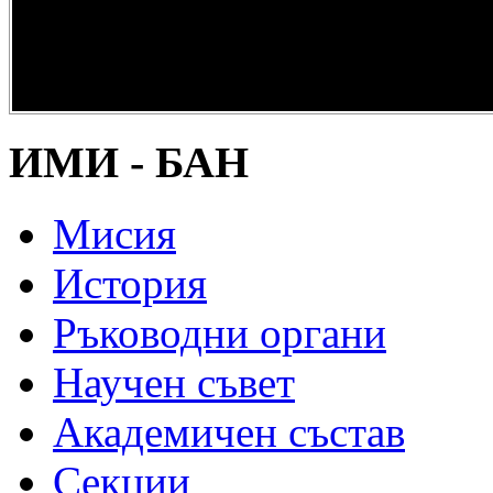
опазване на
културно и
научно
наследство” -
DiPP2017
ИМИ - БАН
Мисия
История
Ръководни органи
Научен съвет
Академичен състав
Секции