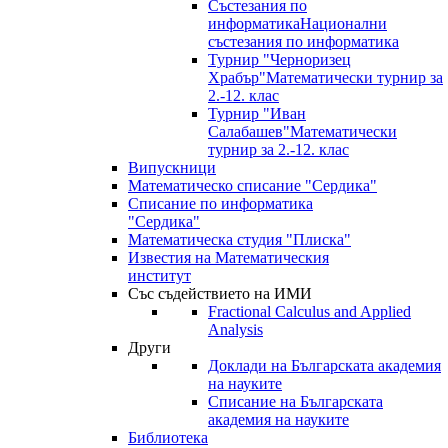
Състезания по
информатика
Национални
състезания по информатика
Турнир "Черноризец
Храбър"
Математически турнир за
2.-12. клас
Турнир "Иван
Салабашев"
Математически
турнир за 2.-12. клас
Випускници
Математическо списание "Сердика"
Списание по информатика
"Сердика"
Математическа студия "Плиска"
Известия на Математическия
институт
Със съдействието на ИМИ
Fractional Calculus and Applied
Analysis
Други
Доклади на Българската академия
на науките
Списание на Българската
академия на науките
Библиотека