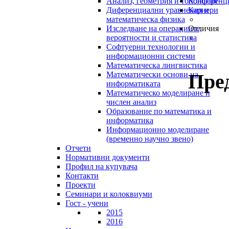
Анализ, геометрия и топология
Конференц
Диференциални уравнения и
Кариери
математическа физика
Изследване на операциите,
Отличия
вероятности и статистика
Софтуерни технологии и
информационни системи
Математическа лингвистика
Пре
Математически основи на
информатиката
Математическо моделиране и
числен анализ
Образование по математика и
информатика
Информационно моделиране
(временно научно звено)
Отчети
Нормативни документи
Профил на купувача
Контакти
Проекти
Семинари и колоквиуми
Гост - учени
2015
2016