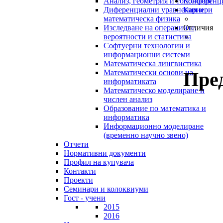
Анализ, геометрия и топология
Конференц
Диференциални уравнения и
Кариери
математическа физика
Изследване на операциите,
Отличия
вероятности и статистика
Софтуерни технологии и
информационни системи
Математическа лингвистика
Пре
Математически основи на
информатиката
Математическо моделиране и
числен анализ
Образование по математика и
информатика
Информационно моделиране
(временно научно звено)
Отчети
Нормативни документи
Профил на купувача
Контакти
Проекти
Семинари и колоквиуми
Гост - учени
2015
2016