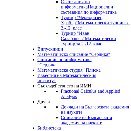
Състезания по
информатика
Национални
състезания по информатика
Турнир "Черноризец
Храбър"
Математически турнир за
2.-12. клас
Турнир "Иван
Салабашев"
Математически
турнир за 2.-12. клас
Випускници
Математическо списание "Сердика"
Списание по информатика
"Сердика"
Математическа студия "Плиска"
Известия на Математическия
институт
Със съдействието на ИМИ
Fractional Calculus and Applied
Analysis
Други
Доклади на Българската академия
на науките
Списание на Българската
академия на науките
Библиотека