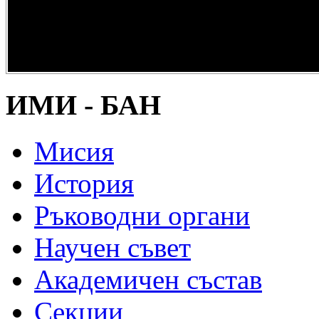
опазване на
културно и
научно
наследство” -
DiPP2017
ИМИ - БАН
Мисия
История
Ръководни органи
Научен съвет
Академичен състав
Секции