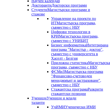
Научен календар
Докторанти
Докторски програми
Студенти
Магистърски програми и
стажове
Управление на проекти по
ИТ
Магистърска програма,
съвместно с НБУ
Цифрови технологии в
КРИ
Магистърска програма,
съвместно с УНИБИТ
Бизнес информатика
Интегрирана
програма "Магистър - доктор",
съвместно с университета в
Хаселт - Белгия
Приложна статистика
Магистърска
програма, съвместно с НБУ
ФСМиЗ
Магистърска програма
"Финансово-счетоводен
мениджмънт и застраховане",
съвместно с НБУ
Стажантска програма
Разкрити
стажантски позиции
Ученици
Ученици и млади
таланти
УчИМИ
Ученически ИМИ