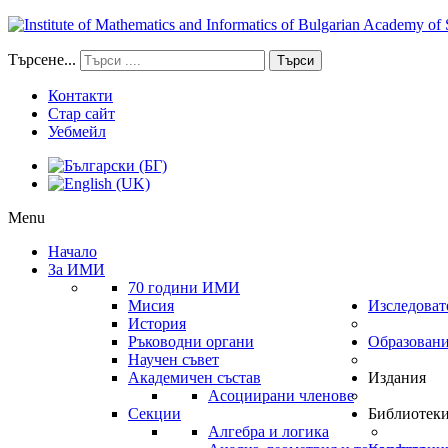
Търсене...
Търси
Контакти
Стар сайт
Уебмейл
Menu
Начало
За ИМИ
70 години ИМИ
Мисия
Изследоват
История
Ръководни органи
Образован
Научен съвет
Академичен състав
Издания
Асоциирани членове
Секции
Библиотек
Алгебра и логика