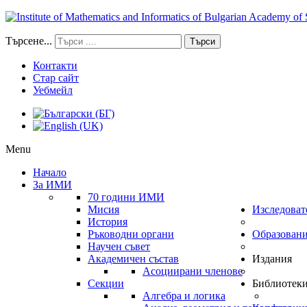
Търсене...
Търси
Контакти
Стар сайт
Уебмейл
Menu
Начало
За ИМИ
70 години ИМИ
Мисия
Изследоват
История
Ръководни органи
Образован
Научен съвет
Академичен състав
Издания
Асоциирани членове
Секции
Библиотек
Алгебра и логика