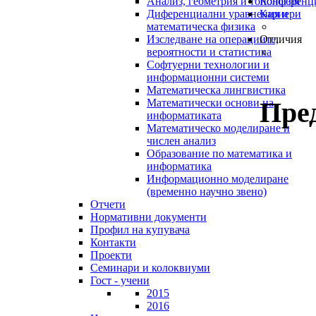
Анализ, геометрия и топология
Конференц
Диференциални уравнения и
Кариери
математическа физика
Изследване на операциите,
Отличия
вероятности и статистика
Софтуерни технологии и
информационни системи
Математическа лингвистика
Пре
Математически основи на
информатиката
Математическо моделиране и
числен анализ
Образование по математика и
информатика
Информационно моделиране
(временно научно звено)
Отчети
Нормативни документи
Профил на купувача
Контакти
Проекти
Семинари и колоквиуми
Гост - учени
2015
2016