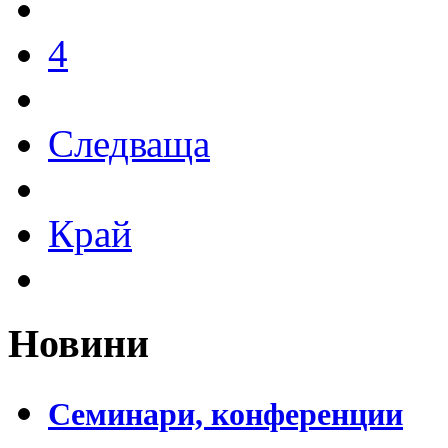
4
Следваща
Край
Новини
Семинари, конференции