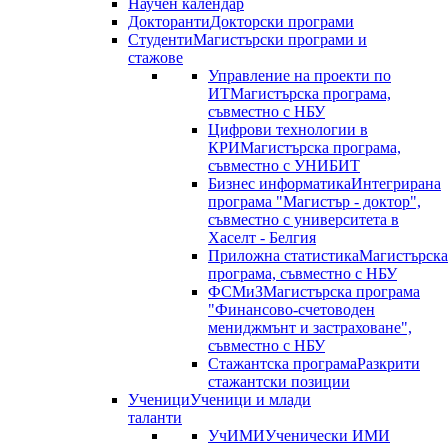
Научен календар
Докторанти
Докторски програми
Студенти
Магистърски програми и
стажове
Управление на проекти по
ИТ
Магистърска програма,
съвместно с НБУ
Цифрови технологии в
КРИ
Магистърска програма,
съвместно с УНИБИТ
Бизнес информатика
Интегрирана
програма "Магистър - доктор",
съвместно с университета в
Хаселт - Белгия
Приложна статистика
Магистърска
програма, съвместно с НБУ
ФСМиЗ
Магистърска програма
"Финансово-счетоводен
мениджмънт и застраховане",
съвместно с НБУ
Стажантска програма
Разкрити
стажантски позиции
Ученици
Ученици и млади
таланти
УчИМИ
Ученически ИМИ