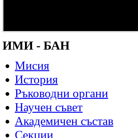
опазване на
културно и
научно
наследство” -
DiPP2017
ИМИ - БАН
Мисия
История
Ръководни органи
Научен съвет
Академичен състав
Секции