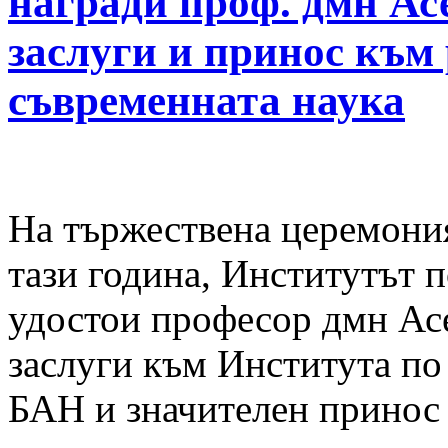
награди проф. дмн Ас
заслуги и принос към
съвременната наука
На тържествена церемония
тази година, Институтът 
удостои професор дмн Асе
заслуги към Института по
БАН и значителен принос 