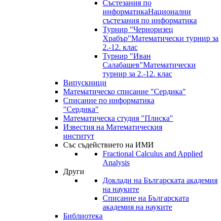
Състезания по
информатика
Национални
състезания по информатика
Турнир "Черноризец
Храбър"
Математически турнир за
2.-12. клас
Турнир "Иван
Салабашев"
Математически
турнир за 2.-12. клас
Випускници
Математическо списание "Сердика"
Списание по информатика
"Сердика"
Математическа студия "Плиска"
Известия на Математическия
институт
Със съдействието на ИМИ
Fractional Calculus and Applied
Analysis
Други
Доклади на Българската академия
на науките
Списание на Българската
академия на науките
Библиотека