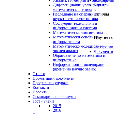
Анализ, геометрия и топология
Конференц
Диференциални уравнения и
Кариери
математическа физика
Изследване на операциите,
Отличия
вероятности и статистика
Софтуерни технологии и
информационни системи
Математическа лингвистика
Научен с
Математически основи на
информатиката
Математическо моделиране и
За научния 
числен анализ
Документи
Образование по математика и
информатика
Информационно моделиране
(временно научно звено)
Отчети
Нормативни документи
Профил на купувача
Контакти
Проекти
Семинари и колоквиуми
Гост - учени
2015
2016