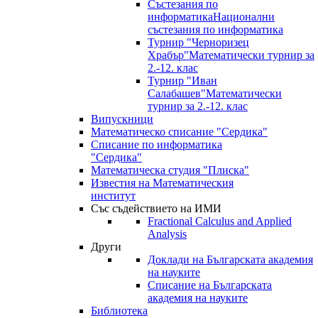
Състезания по
информатика
Национални
състезания по информатика
Турнир "Черноризец
Храбър"
Математически турнир за
2.-12. клас
Турнир "Иван
Салабашев"
Математически
турнир за 2.-12. клас
Випускници
Математическо списание "Сердика"
Списание по информатика
"Сердика"
Математическа студия "Плиска"
Известия на Математическия
институт
Със съдействието на ИМИ
Fractional Calculus and Applied
Analysis
Други
Доклади на Българската академия
на науките
Списание на Българската
академия на науките
Библиотека