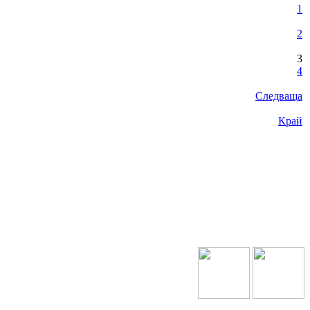
1
2
3
4
Следваща
Край