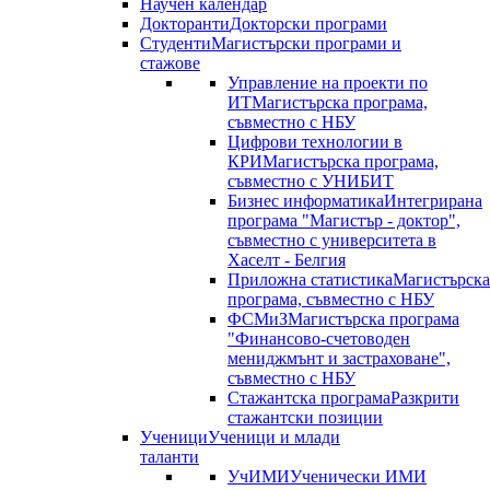
Научен календар
Докторанти
Докторски програми
Студенти
Магистърски програми и
стажове
Управление на проекти по
ИТ
Магистърска програма,
съвместно с НБУ
Цифрови технологии в
КРИ
Магистърска програма,
съвместно с УНИБИТ
Бизнес информатика
Интегрирана
програма "Магистър - доктор",
съвместно с университета в
Хаселт - Белгия
Приложна статистика
Магистърска
програма, съвместно с НБУ
ФСМиЗ
Магистърска програма
"Финансово-счетоводен
мениджмънт и застраховане",
съвместно с НБУ
Стажантска програма
Разкрити
стажантски позиции
Ученици
Ученици и млади
таланти
УчИМИ
Ученически ИМИ