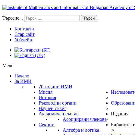
Търсене...
Търси
Контакти
Стар сайт
Уебмейл
Menu
Начало
За ИМИ
70 години ИМИ
Мисия
Изследоват
История
Ръководни органи
Образован
Научен съвет
Академичен състав
Издания
Асоциирани членове
Секции
Библиотек
Алгебра и логика