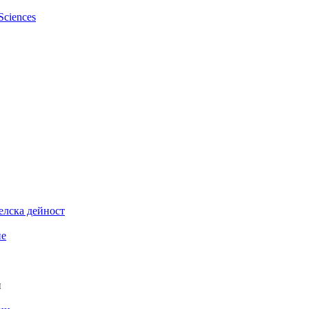
елска дейност
ие
и