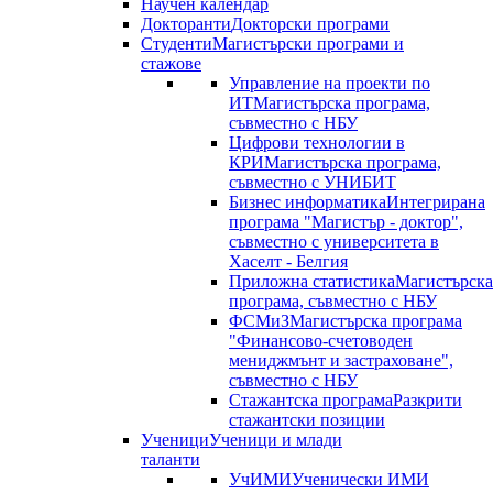
Научен календар
Докторанти
Докторски програми
Студенти
Магистърски програми и
стажове
Управление на проекти по
ИТ
Магистърска програма,
съвместно с НБУ
Цифрови технологии в
КРИ
Магистърска програма,
съвместно с УНИБИТ
Бизнес информатика
Интегрирана
програма "Магистър - доктор",
съвместно с университета в
Хаселт - Белгия
Приложна статистика
Магистърска
програма, съвместно с НБУ
ФСМиЗ
Магистърска програма
"Финансово-счетоводен
мениджмънт и застраховане",
съвместно с НБУ
Стажантска програма
Разкрити
стажантски позиции
Ученици
Ученици и млади
таланти
УчИМИ
Ученически ИМИ