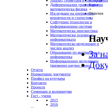
Анализ, геометрия и топология
Конференц
Диференциални уравнения и
Кариери
математическа физика
Изследване на операциите,
Отличия
вероятности и статистика
Софтуерни технологии и
информационни системи
Математическа лингвистика
Нау
Математически основи на
информатиката
Математическо моделиране и
числен анализ
За н
Образование по математика и
информатика
Информационно моделиране
Док
(временно научно звено)
Отчети
Нормативни документи
Профил на купувача
Контакти
Проекти
Семинари и колоквиуми
Гост - учени
2015
2016