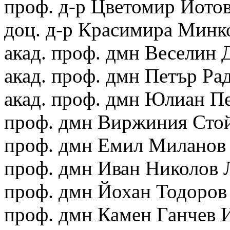
проф. д-р Цветомир Йотов
доц. д-р Красимира Минко
акад. проф. дмн Веселин 
акад. проф. дмн Петър Ра
акад. проф. дмн Юлиан П
проф. дмн Виржиния Стой
проф. дмн Емил Миланов
проф. дмн Иван Николов 
проф. дмн Йохан Тодоров
проф. дмн Камен Ганчев 