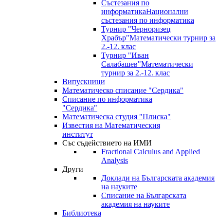
Състезания по
информатика
Национални
състезания по информатика
Турнир "Черноризец
Храбър"
Математически турнир за
2.-12. клас
Турнир "Иван
Салабашев"
Математически
турнир за 2.-12. клас
Випускници
Математическо списание "Сердика"
Списание по информатика
"Сердика"
Математическа студия "Плиска"
Известия на Математическия
институт
Със съдействието на ИМИ
Fractional Calculus and Applied
Analysis
Други
Доклади на Българската академия
на науките
Списание на Българската
академия на науките
Библиотека