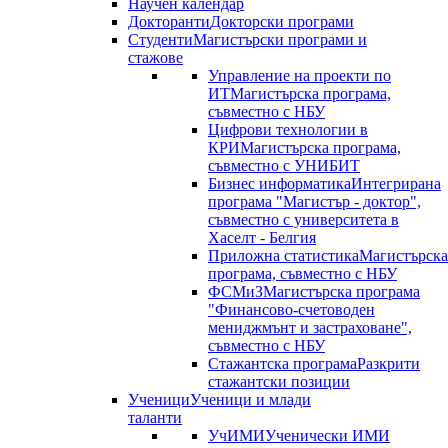
Научен календар
Докторанти
Докторски програми
Студенти
Магистърски програми и
стажове
Управление на проекти по
ИТ
Магистърска програма,
съвместно с НБУ
Цифрови технологии в
КРИ
Магистърска програма,
съвместно с УНИБИТ
Бизнес информатика
Интегрирана
програма "Магистър - доктор",
съвместно с университета в
Хаселт - Белгия
Приложна статистика
Магистърска
програма, съвместно с НБУ
ФСМиЗ
Магистърска програма
"Финансово-счетоводен
мениджмънт и застраховане",
съвместно с НБУ
Стажантска програма
Разкрити
стажантски позиции
Ученици
Ученици и млади
таланти
УчИМИ
Ученически ИМИ