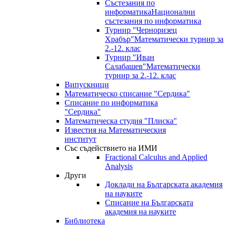
Състезания по
информатика
Национални
състезания по информатика
Турнир "Черноризец
Храбър"
Математически турнир за
2.-12. клас
Турнир "Иван
Салабашев"
Математически
турнир за 2.-12. клас
Випускници
Математическо списание "Сердика"
Списание по информатика
"Сердика"
Математическа студия "Плиска"
Известия на Математическия
институт
Със съдействието на ИМИ
Fractional Calculus and Applied
Analysis
Други
Доклади на Българската академия
на науките
Списание на Българската
академия на науките
Библиотека