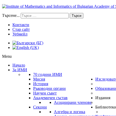
Търсене...
Търси
Контакти
Стар сайт
Уебмейл
Menu
Начало
За ИМИ
70 години ИМИ
Мисия
Изследоват
История
Ръководни органи
Образован
Научен съвет
Академичен състав
Издания
Асоциирани членове
Секции
Библиотек
Алгебра и логика