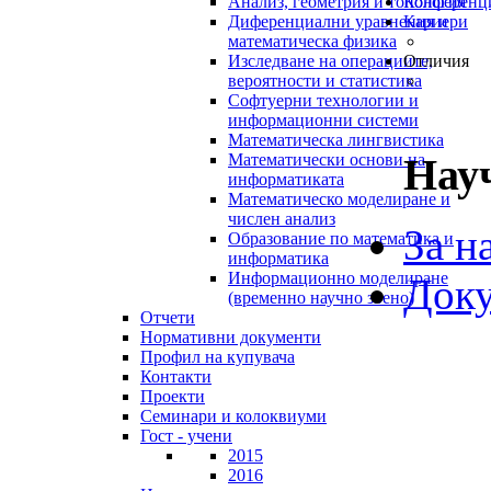
Анализ, геометрия и топология
Конференц
Диференциални уравнения и
Кариери
математическа физика
Изследване на операциите,
Отличия
вероятности и статистика
Софтуерни технологии и
информационни системи
Математическа лингвистика
Нау
Математически основи на
информатиката
Математическо моделиране и
числен анализ
За н
Образование по математика и
информатика
Информационно моделиране
Док
(временно научно звено)
Отчети
Нормативни документи
Профил на купувача
Контакти
Проекти
Семинари и колоквиуми
Гост - учени
2015
2016