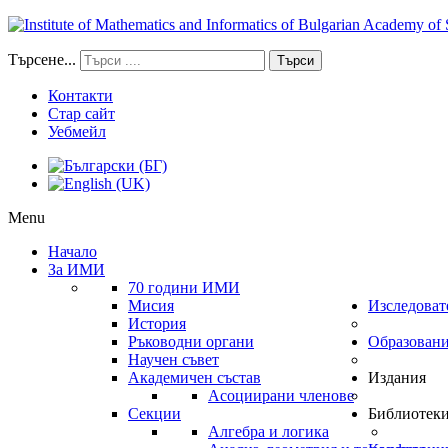
Търсене...
Търси
Контакти
Стар сайт
Уебмейл
Menu
Начало
За ИМИ
70 години ИМИ
Мисия
Изследоват
История
Ръководни органи
Образован
Научен съвет
Академичен състав
Издания
Асоциирани членове
Секции
Библиотек
Алгебра и логика