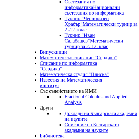
Състезания по
информатика
Национални
състезания по информатика
Турнир "Черноризец
Храбър"
Математически турнир за
2.-12. клас
Турнир "Иван
Салабашев"
Математически
турнир за 2.-12. клас
Випускници
Математическо списание "Сердика"
Списание по информатика
"Сердика"
Математическа студия "Плиска"
Известия на Математическия
институт
Със съдействието на ИМИ
Fractional Calculus and Applied
Analysis
Други
Доклади на Българската академия
на науките
Списание на Българската
академия на науките
Библиотека