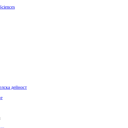
елска дейност
ие
и