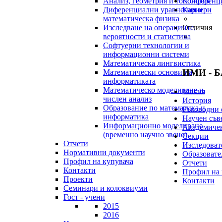
Анализ, геометрия и топология
Конференц
Диференциални уравнения и
Кариери
математическа физика
Изследване на операциите,
Отличия
вероятности и статистика
Софтуерни технологии и
информационни системи
Математическа лингвистика
ИМИ - 
Математически основи на
информатиката
Математическо моделиране и
Мисия
числен анализ
История
Образование по математика и
Ръководни 
информатика
Научен съв
Информационно моделиране
Академичен
(временно научно звено)
Секции
Отчети
Изследоват
Нормативни документи
Образовате
Профил на купувача
Отчети
Контакти
Профил на 
Проекти
Контакти
Семинари и колоквиуми
Гост - учени
2015
2016