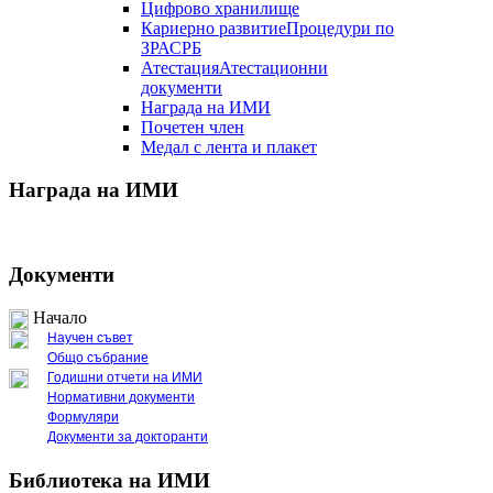
Цифрово хранилище
Кариерно развитие
Процедури по
ЗРАСРБ
Атестация
Атестационни
документи
Награда на ИМИ
Почетен член
Медал с лента и плакет
Награда на ИМИ
Документи
Начало
Научен съвет
Общо събрание
Годишни отчети на ИМИ
Нормативни документи
Формуляри
Документи за докторанти
Библиотека на ИМИ