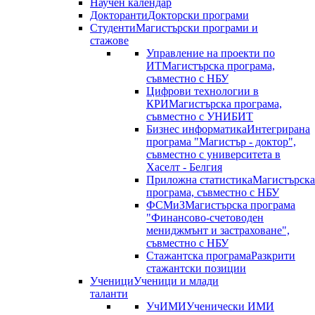
Научен календар
Докторанти
Докторски програми
Студенти
Магистърски програми и
стажове
Управление на проекти по
ИТ
Магистърска програма,
съвместно с НБУ
Цифрови технологии в
КРИ
Магистърска програма,
съвместно с УНИБИТ
Бизнес информатика
Интегрирана
програма "Магистър - доктор",
съвместно с университета в
Хаселт - Белгия
Приложна статистика
Магистърска
програма, съвместно с НБУ
ФСМиЗ
Магистърска програма
"Финансово-счетоводен
мениджмънт и застраховане",
съвместно с НБУ
Стажантска програма
Разкрити
стажантски позиции
Ученици
Ученици и млади
таланти
УчИМИ
Ученически ИМИ