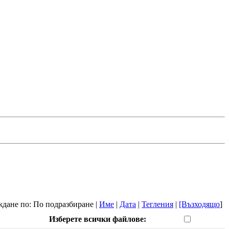
дане по: По подразбиране |
Име
|
Дата
|
Тегления
|
[Възходящо
]
Изберете всички файлове: