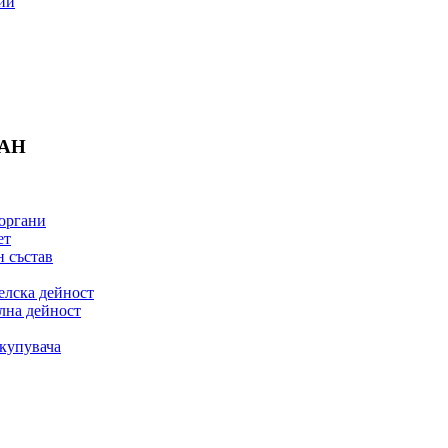
ии
БАН
органи
ет
 състав
елска дейност
лна дейност
купувача