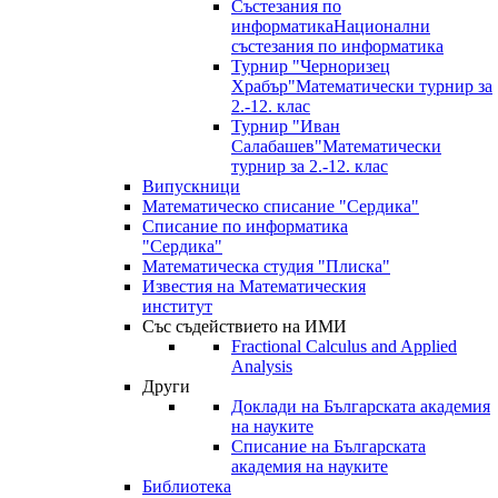
Състезания по
информатика
Национални
състезания по информатика
Турнир "Черноризец
Храбър"
Математически турнир за
2.-12. клас
Турнир "Иван
Салабашев"
Математически
турнир за 2.-12. клас
Випускници
Математическо списание "Сердика"
Списание по информатика
"Сердика"
Математическа студия "Плиска"
Известия на Математическия
институт
Със съдействието на ИМИ
Fractional Calculus and Applied
Analysis
Други
Доклади на Българската академия
на науките
Списание на Българската
академия на науките
Библиотека