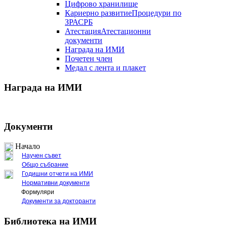
Цифрово хранилище
Кариерно развитие
Процедури по
ЗРАСРБ
Атестация
Атестационни
документи
Награда на ИМИ
Почетен член
Медал с лента и плакет
Награда на ИМИ
Документи
Начало
Научен съвет
Общо събрание
Годишни отчети на ИМИ
Нормативни документи
Формуляри
Документи за докторанти
Библиотека на ИМИ