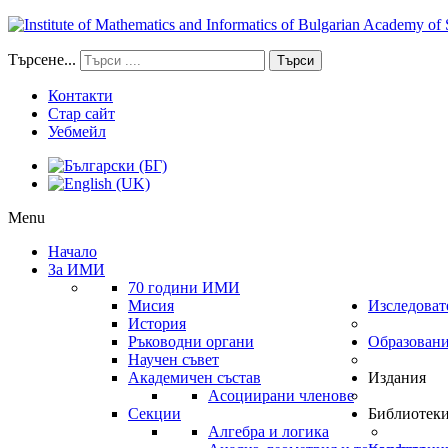
Търсене...
Търси
Контакти
Стар сайт
Уебмейл
Menu
Начало
За ИМИ
70 години ИМИ
Мисия
Изследоват
История
Ръководни органи
Образован
Научен съвет
Академичен състав
Издания
Асоциирани членове
Секции
Библиотек
Алгебра и логика