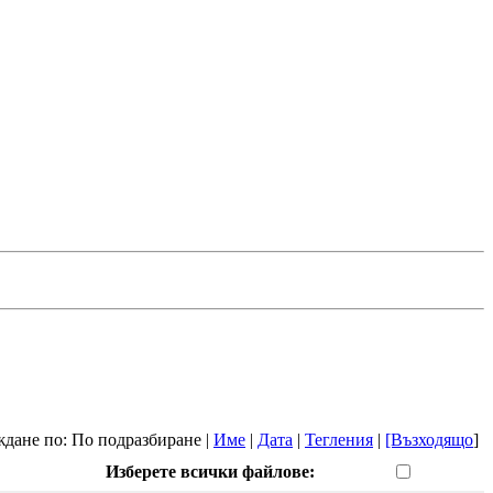
дане по: По подразбиране |
Име
|
Дата
|
Тегления
|
[Възходящо
]
Изберете всички файлове: