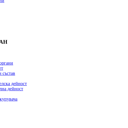
ии
БАН
органи
ет
 състав
елска дейност
лна дейност
купувача