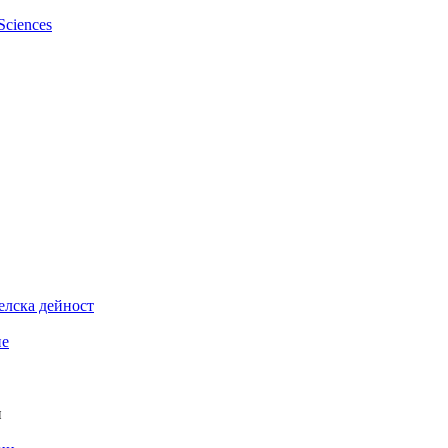
елска дейност
ие
и