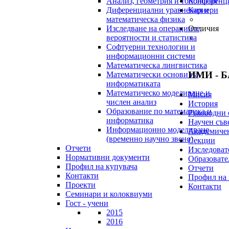
Анализ, геометрия и топология
Конференц
Диференциални уравнения и
Кариери
математическа физика
Изследване на операциите,
Отличия
вероятности и статистика
Софтуерни технологии и
информационни системи
Математическа лингвистика
ИМИ - 
Математически основи на
информатиката
Математическо моделиране и
Мисия
числен анализ
История
Образование по математика и
Ръководни 
информатика
Научен съв
Информационно моделиране
Академичен
(временно научно звено)
Секции
Отчети
Изследоват
Нормативни документи
Образовате
Профил на купувача
Отчети
Контакти
Профил на 
Проекти
Контакти
Семинари и колоквиуми
Гост - учени
2015
2016