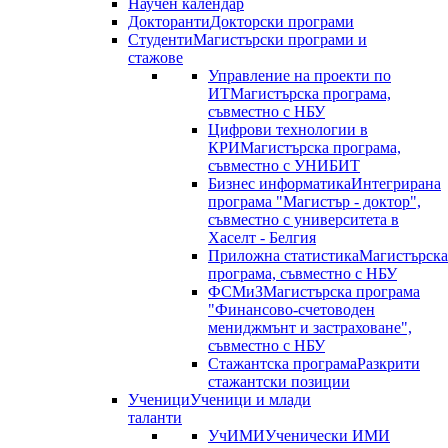
Научен календар
Докторанти
Докторски програми
Студенти
Магистърски програми и
стажове
Управление на проекти по
ИТ
Магистърска програма,
съвместно с НБУ
Цифрови технологии в
КРИ
Магистърска програма,
съвместно с УНИБИТ
Бизнес информатика
Интегрирана
програма "Магистър - доктор",
съвместно с университета в
Хаселт - Белгия
Приложна статистика
Магистърска
програма, съвместно с НБУ
ФСМиЗ
Магистърска програма
"Финансово-счетоводен
мениджмънт и застраховане",
съвместно с НБУ
Стажантска програма
Разкрити
стажантски позиции
Ученици
Ученици и млади
таланти
УчИМИ
Ученически ИМИ