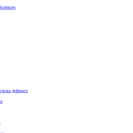
елска дейност
ие
и