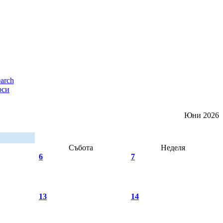
рси
Юни 2026
Събота
Неделя
6
7
13
14