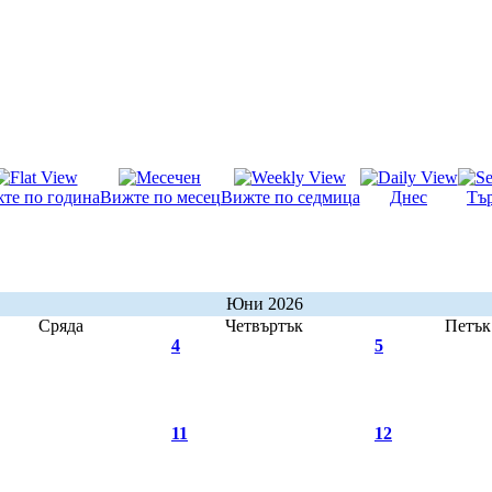
те по година
Вижте по месец
Вижте по седмица
Днес
Тъ
Юни 2026
Сряда
Четвъртък
Петък
4
5
11
12