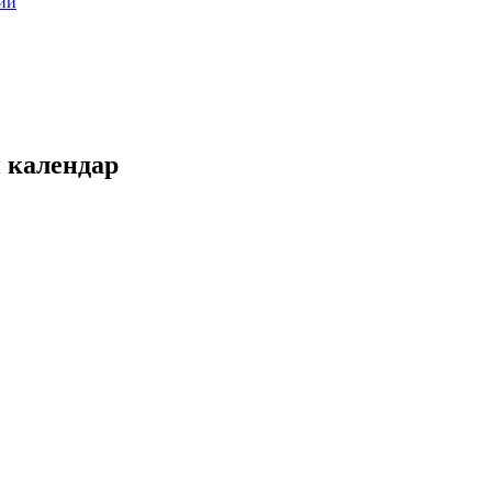
ии
 календар