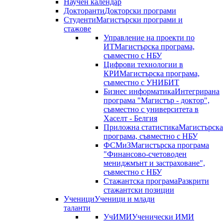
Научен календар
Докторанти
Докторски програми
Студенти
Магистърски програми и
стажове
Управление на проекти по
ИТ
Магистърска програма,
съвместно с НБУ
Цифрови технологии в
КРИ
Магистърска програма,
съвместно с УНИБИТ
Бизнес информатика
Интегрирана
програма "Магистър - доктор",
съвместно с университета в
Хаселт - Белгия
Приложна статистика
Магистърска
програма, съвместно с НБУ
ФСМиЗ
Магистърска програма
"Финансово-счетоводен
мениджмънт и застраховане",
съвместно с НБУ
Стажантска програма
Разкрити
стажантски позиции
Ученици
Ученици и млади
таланти
УчИМИ
Ученически ИМИ