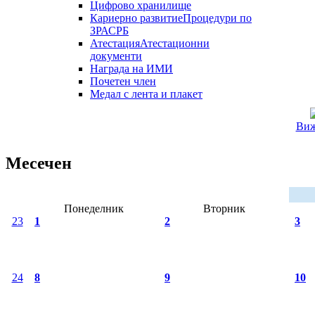
Цифрово хранилище
Кариерно развитие
Процедури по
ЗРАСРБ
Атестация
Атестационни
документи
Награда на ИМИ
Почетен член
Медал с лента и плакет
Виж
Месечен
Понеделник
Вторник
23
1
2
3
24
8
9
10