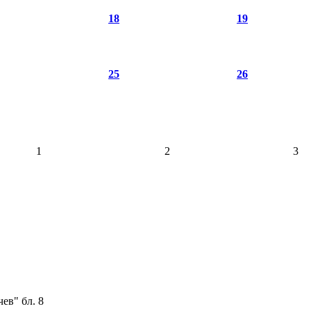
18
19
25
26
1
2
3
ев" бл. 8