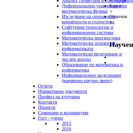
Анализ, геометрия и топология
Конференц
Диференциални уравнения и
Кариери
математическа физика
Изследване на операциите,
Отличия
вероятности и статистика
Софтуерни технологии и
информационни системи
Математическа лингвистика
Научен
Математически основи на
информатиката
Математическо моделиране и
числен анализ
Образование по математика и
информатика
Информационно моделиране
(временно научно звено)
Отчети
Нормативни документи
Профил на купувача
Контакти
Проекти
Семинари и колоквиуми
Гост - учени
2015
2016