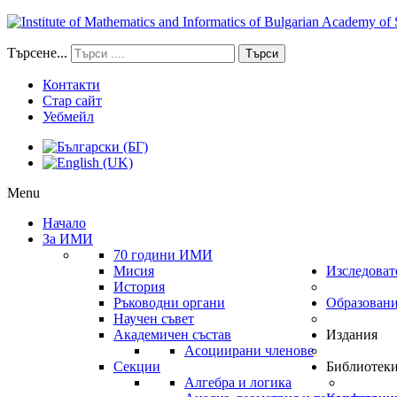
Търсене...
Търси
Контакти
Стар сайт
Уебмейл
Menu
Начало
За ИМИ
70 години ИМИ
Мисия
Изследоват
История
Ръководни органи
Образован
Научен съвет
Академичен състав
Издания
Асоциирани членове
Секции
Библиотек
Алгебра и логика