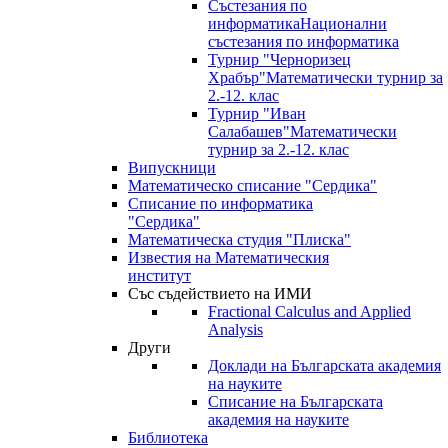
Състезания по
информатика
Национални
състезания по информатика
Турнир "Черноризец
Храбър"
Математически турнир за
2.-12. клас
Турнир "Иван
Салабашев"
Математически
турнир за 2.-12. клас
Випускници
Математическо списание "Сердика"
Списание по информатика
"Сердика"
Математическа студия "Плиска"
Известия на Математическия
институт
Със съдействието на ИМИ
Fractional Calculus and Applied
Analysis
Други
Доклади на Българската академия
на науките
Списание на Българската
академия на науките
Библиотека