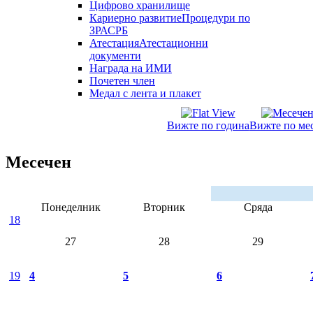
Цифрово хранилище
Кариерно развитие
Процедури по
ЗРАСРБ
Атестация
Атестационни
документи
Награда на ИМИ
Почетен член
Медал с лента и плакет
Вижте по година
Вижте по ме
Месечен
Понеделник
Вторник
Сряда
18
27
28
29
19
4
5
6