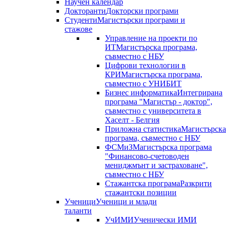
Научен календар
Докторанти
Докторски програми
Студенти
Магистърски програми и
стажове
Управление на проекти по
ИТ
Магистърска програма,
съвместно с НБУ
Цифрови технологии в
КРИ
Магистърска програма,
съвместно с УНИБИТ
Бизнес информатика
Интегрирана
програма "Магистър - доктор",
съвместно с университета в
Хаселт - Белгия
Приложна статистика
Магистърска
програма, съвместно с НБУ
ФСМиЗ
Магистърска програма
"Финансово-счетоводен
мениджмънт и застраховане",
съвместно с НБУ
Стажантска програма
Разкрити
стажантски позиции
Ученици
Ученици и млади
таланти
УчИМИ
Ученически ИМИ