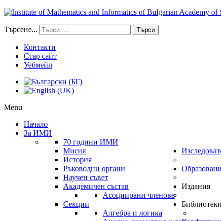
Търсене...
Търси
Контакти
Стар сайт
Уебмейл
Menu
Начало
За ИМИ
70 години ИМИ
Мисия
Изследоват
История
Ръководни органи
Образован
Научен съвет
Академичен състав
Издания
Асоциирани членове
Секции
Библиотек
Алгебра и логика