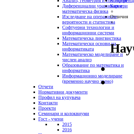
Анализ, геометрия и топология
Конференц
Диференциални уравнения и
Кариери
математическа физика
Изследване на операциите,
Отличия
вероятности и статистика
Софтуерни технологии и
информационни системи
Математическа лингвистика
Математически основи на
Нау
информатиката
Математическо моделиране и
числен анализ
Образование по математика и
информатика
Информационно моделиране
(временно научно звено)
Отчети
Нормативни документи
Профил на купувача
Контакти
Проекти
Семинари и колоквиуми
Гост - учени
2015
2016