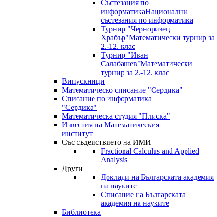
Състезания по
информатика
Национални
състезания по информатика
Турнир "Черноризец
Храбър"
Математически турнир за
2.-12. клас
Турнир "Иван
Салабашев"
Математически
турнир за 2.-12. клас
Випускници
Математическо списание "Сердика"
Списание по информатика
"Сердика"
Математическа студия "Плиска"
Известия на Математическия
институт
Със съдействието на ИМИ
Fractional Calculus and Applied
Analysis
Други
Доклади на Българската академия
на науките
Списание на Българската
академия на науките
Библиотека