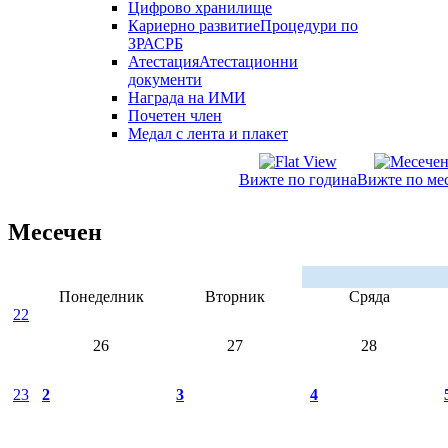
Цифрово хранилище
Кариерно развитие
Процедури по
ЗРАСРБ
Атестация
Атестационни
документи
Награда на ИМИ
Почетен член
Медал с лента и плакет
Вижте по година
Вижте по ме
Месечен
Понеделник
Вторник
Сряда
22
26
27
28
23
2
3
4