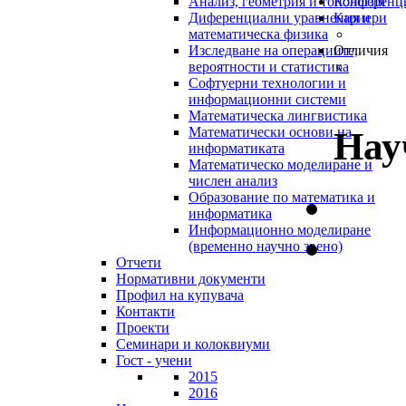
Анализ, геометрия и топология
Конференц
Диференциални уравнения и
Кариери
математическа физика
Изследване на операциите,
Отличия
вероятности и статистика
Софтуерни технологии и
информационни системи
Математическа лингвистика
Математически основи на
Нау
информатиката
Математическо моделиране и
числен анализ
Образование по математика и
информатика
Информационно моделиране
(временно научно звено)
Отчети
Нормативни документи
Профил на купувача
Контакти
Проекти
Семинари и колоквиуми
Гост - учени
2015
2016