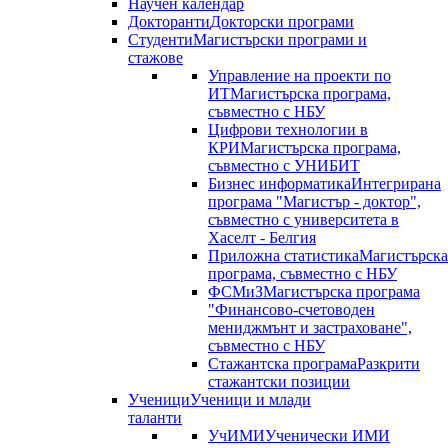
Научен календар
Докторанти
Докторски програми
Студенти
Магистърски програми и
стажове
Управление на проекти по
ИТ
Магистърска програма,
съвместно с НБУ
Цифрови технологии в
КРИ
Магистърска програма,
съвместно с УНИБИТ
Бизнес информатика
Интегрирана
програма "Магистър - доктор",
съвместно с университета в
Хаселт - Белгия
Приложна статистика
Магистърска
програма, съвместно с НБУ
ФСМиЗ
Магистърска програма
"Финансово-счетоводен
мениджмънт и застраховане",
съвместно с НБУ
Стажантска програма
Разкрити
стажантски позиции
Ученици
Ученици и млади
таланти
УчИМИ
Ученически ИМИ