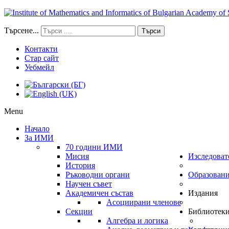
Търсене...
Търси
Контакти
Стар сайт
Уебмейл
Menu
Начало
За ИМИ
70 години ИМИ
Мисия
Изследоват
История
Ръководни органи
Образован
Научен съвет
Академичен състав
Издания
Асоциирани членове
Секции
Библиотек
Алгебра и логика