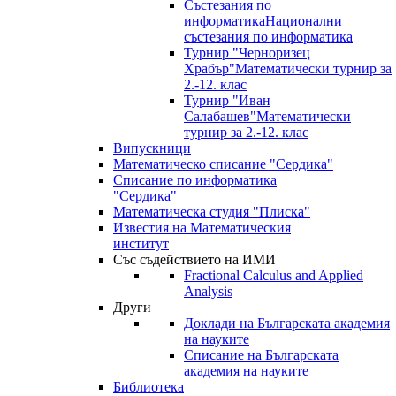
Състезания по
информатика
Национални
състезания по информатика
Турнир "Черноризец
Храбър"
Математически турнир за
2.-12. клас
Турнир "Иван
Салабашев"
Математически
турнир за 2.-12. клас
Випускници
Математическо списание "Сердика"
Списание по информатика
"Сердика"
Математическа студия "Плиска"
Известия на Математическия
институт
Със съдействието на ИМИ
Fractional Calculus and Applied
Analysis
Други
Доклади на Българската академия
на науките
Списание на Българската
академия на науките
Библиотека