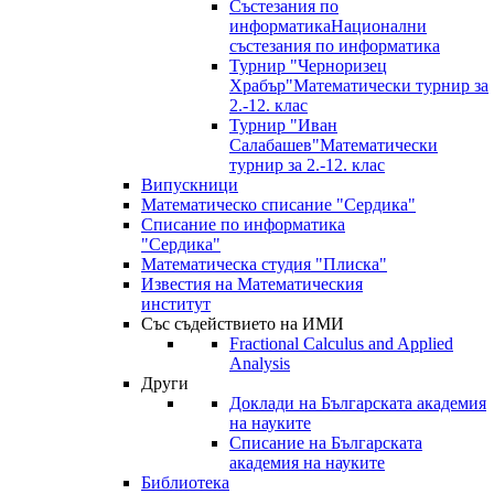
Състезания по
информатика
Национални
състезания по информатика
Турнир "Черноризец
Храбър"
Математически турнир за
2.-12. клас
Турнир "Иван
Салабашев"
Математически
турнир за 2.-12. клас
Випускници
Математическо списание "Сердика"
Списание по информатика
"Сердика"
Математическа студия "Плиска"
Известия на Математическия
институт
Със съдействието на ИМИ
Fractional Calculus and Applied
Analysis
Други
Доклади на Българската академия
на науките
Списание на Българската
академия на науките
Библиотека