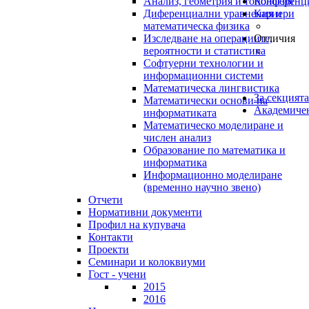
Анализ, геометрия и топология
Конференц
Диференциални уравнения и
Кариери
математическа физика
Изследване на операциите,
Отличия
вероятности и статистика
Софтуерни технологии и
информационни системи
Математическа лингвистика
За секцията
Математически основи на
Академичен
информатиката
Математическо моделиране и
числен анализ
Образование по математика и
информатика
Информационно моделиране
(временно научно звено)
Отчети
Нормативни документи
Профил на купувача
Контакти
Проекти
Семинари и колоквиуми
Гост - учени
2015
2016