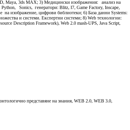
 3D, Maya, 3ds MAX; 3) Медицински изображения: анализ на
on, Sonics, генератори: Blitz, I7, Game Factory, Inscape,
е на изображение, цифрови библиотеки; 6) База данни Systems:
жества и системи. Експертни системи; 8) Web технологии:
rce Description Framework), Web 2.0 mash-UPS, Java Script,
о, онтологично представяне на знания, WEB 2.0, WEB 3.0,