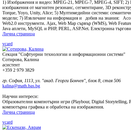
1) Изображения и видео: MPEG-21, MPEG-7, MPEG-4, SIFT; 2) 
изображения от магнитен резонанс, сегментиране, 3D реконстру
Torque, Yoyo, Unity, Alice; 5) Мултимедийни системи: семант
модели; 7) Извличане на информация и добив на знания: Асо
Web2.0 инструменти. Ajax, Web Map сървър (WMS), Web Feature с
Java аплети, MySQL и PHP, PERL, ASP.Net. Електронна търгови
Лична страница
vcard
Секция "Софтуерни технологии и информационни системи"
Сотирова, Калина
асистент
+359 2 979 3829
гр. София, 1113, ул. "акад. Георги Бончев", блок 8, стая 506
kalina@math.bas.bg
Научни интереси:
Образователни компютърни игри (Playbour, Digital Storytelling
компютърна графика и обработка на изображения.
Лична страница
vcard