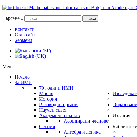
Търсене...
Търси
Контакти
Стар сайт
Уебмейл
Menu
Начало
За ИМИ
70 години ИМИ
Мисия
Изследоват
История
Ръководни органи
Образован
Научен съвет
Академичен състав
Издания
Асоциирани членове
Секции
Библиотек
Алгебра и логика