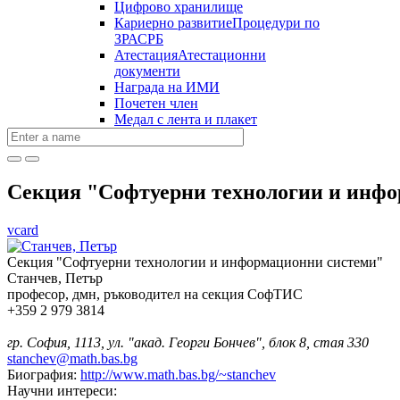
Цифрово хранилище
Кариерно развитие
Процедури по
ЗРАСРБ
Атестация
Атестационни
документи
Награда на ИМИ
Почетен член
Медал с лента и плакет
Секция "Софтуерни технологии и инф
vcard
Секция "Софтуерни технологии и информационни системи"
Станчев, Петър
професор, дмн, ръководител на секция СофТИС
+359 2 979 3814
гр. София, 1113, ул. "акад. Георги Бончев", блок 8, стая 330
stanchev@math.bas.bg
Биография:
http://www.math.bas.bg/~stanchev
Научни интереси: