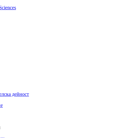
елска дейност
ие
и