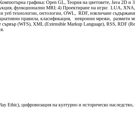
Компютърна графика: Open GL, Теория на цветовете, Java 2D и
кция, функционални MRI; 4) Проектиране на игри: LUA, XNA, Pyth
ични уеб технологии, онтологии, OWL, RDF, извличане съдържани
циативни правила, класификация, невронни мрежи, размити мно
ървър (WFS), XML (Extensible Markup Language), RSS, RDF (Resou
я.
, Play Ethic), цифровизация на културно и историческо наследств