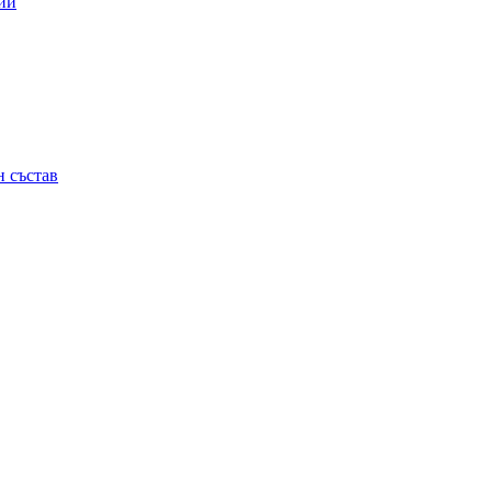
ии
 състав