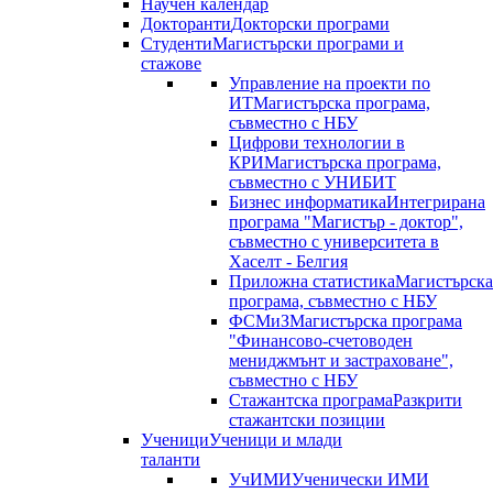
Научен календар
Докторанти
Докторски програми
Студенти
Магистърски програми и
стажове
Управление на проекти по
ИТ
Магистърска програма,
съвместно с НБУ
Цифрови технологии в
КРИ
Магистърска програма,
съвместно с УНИБИТ
Бизнес информатика
Интегрирана
програма "Магистър - доктор",
съвместно с университета в
Хаселт - Белгия
Приложна статистика
Магистърска
програма, съвместно с НБУ
ФСМиЗ
Магистърска програма
"Финансово-счетоводен
мениджмънт и застраховане",
съвместно с НБУ
Стажантска програма
Разкрити
стажантски позиции
Ученици
Ученици и млади
таланти
УчИМИ
Ученически ИМИ