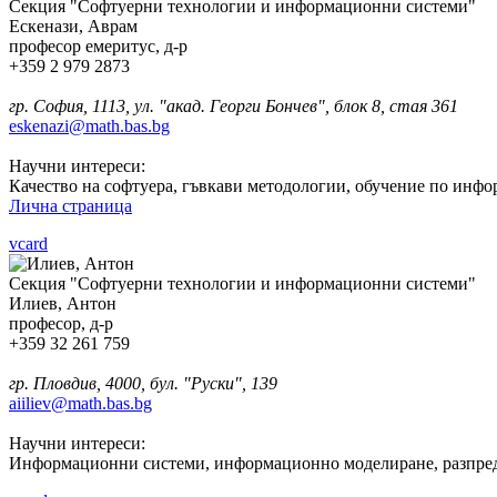
Секция "Софтуерни технологии и информационни системи"
Ескенази, Аврам
професор емеритус, д-р
+359 2 979 2873
гр. София, 1113, ул. "акад. Георги Бончев", блок 8, стая 361
eskenazi@math.bas.bg
Научни интереси:
Качество на софтуера, гъвкави методологии, обучение по инфо
Лична страница
vcard
Секция "Софтуерни технологии и информационни системи"
Илиев, Антон
професор, д-р
+359 32 261 759
гр. Пловдив, 4000, бул. "Руски", 139
aiiliev@math.bas.bg
Научни интереси:
Информационни системи, информационно моделиране, разпред