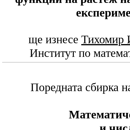
експерим
ще изнесe
Тихомир 
Институт по матема
Поредната сбирка 
Математиче
и чис