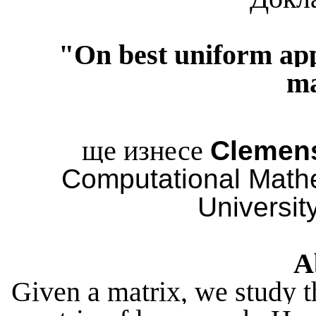
"On best uniform ap
ma
ще изнесе
Clemens
Computational Math
University
A
Given a matrix, we study t