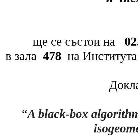
ще се състои
на
02
в зала
478
на Института 
Докла
“
A black-box algorithm
isogeome