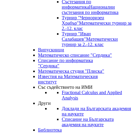
Състезания по
информатика
Национални
състезания по информатика
Турнир "Черноризец
Храбър"
Математически турнир за
2.-12. клас
Турнир "Иван
Салабашев"
Математически
турнир за 2.-12. клас
Випускници
Математическо списание "Сердика"
Списание по информатика
"Сердика"
Математическа студия "Плиска"
Известия на Математическия
институт
Със съдействието на ИМИ
Fractional Calculus and Applied
Analysis
Други
Доклади на Българската академия
на науките
Списание на Българската
академия на науките
Библиотека