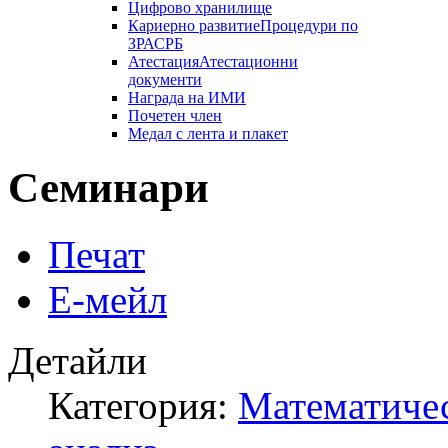
Цифрово хранилище
Кариерно развитие
Процедури по
ЗРАСРБ
Атестация
Атестационни
документи
Награда на ИМИ
Почетен член
Медал с лента и плакет
Семинари
Печат
Е-мейл
Детайли
Категория:
Математичес