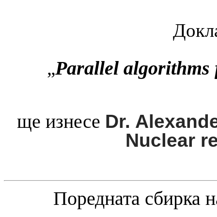
Докла
Parallel algorithms
„
ще изнесе
Dr. Alexande
Nuclear r
Поредната сбирка 