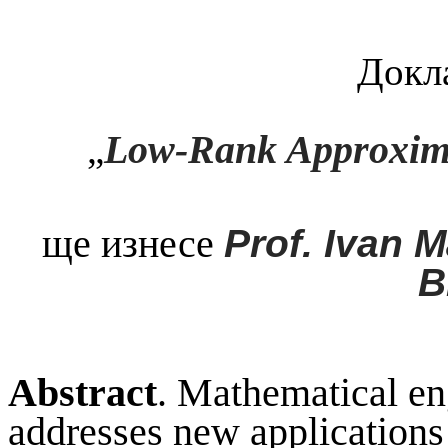
Докла
Low-Rank Approximat
„
ще изнесе
Prof. Ivan 
B
Abstract
. Mathematical en
addresses new application