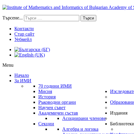
Търсене...
Търси
Контакти
Стар сайт
Уебмейл
Menu
Начало
За ИМИ
70 години ИМИ
Мисия
Изследоват
История
Ръководни органи
Образован
Научен съвет
Академичен състав
Издания
Асоциирани членове
Секции
Библиотек
Алгебра и логика