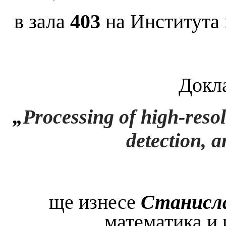
в зала
403
на Института 
Докла
„
Processing of high-reso
detection, 
ще изнесе
Станисла
математика и