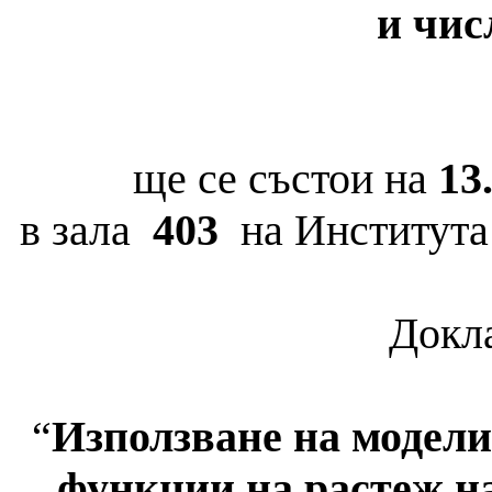
и чис
ще се състои
на
13
в зала
403
на Института 
Докла
“
Използване на модели
функции на растеж на