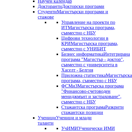
Научен календар
Докторанти
Докторски програми
Студенти
Магистърски програми и
стажове
Управление на проекти по
ИТ
Магистърска програма,
съвместно с НБУ
Цифрови технологии в
КРИ
Магистърска програма,
съвместно с УНИБИТ
Бизнес информатика
Интегрирана
програма "Магистър - доктор",
съвместно с университета в
Хаселт - Белгия
Приложна статистика
Магистърска
програма, съвместно с НБУ
ФСМиЗ
Магистърска програма
"Финансово-счетоводен
мениджмънт и застраховане",
съвместно с НБУ
Стажантска програма
Разкрити
стажантски позиции
Ученици
Ученици и млади
таланти
УчИМИ
Ученически ИМИ