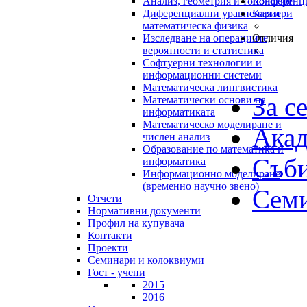
Анализ, геометрия и топология
Конференц
Диференциални уравнения и
Кариери
математическа физика
Изследване на операциите,
Отличия
вероятности и статистика
Софтуерни технологии и
информационни системи
Математическа лингвистика
За с
Математически основи на
информатиката
Математическо моделиране и
Акад
числен анализ
Образование по математика и
Съб
информатика
Информационно моделиране
(временно научно звено)
Сем
Отчети
Нормативни документи
Профил на купувача
Контакти
Проекти
Семинари и колоквиуми
Гост - учени
2015
2016