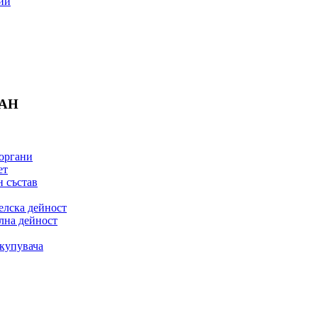
ии
БАН
органи
ет
 състав
елска дейност
лна дейност
купувача