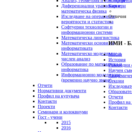
Анализ, геометрия и топология
Конференц
Диференциални уравнения и
Кариери
математическа физика
Изследване на операциите,
Отличия
вероятности и статистика
Софтуерни технологии и
информационни системи
Математическа лингвистика
ИМИ - 
Математически основи на
информатиката
Математическо моделиране и
Мисия
числен анализ
История
Образование по математика и
Ръководни 
информатика
Научен съв
Информационно моделиране
Академичен
(временно научно звено)
Секции
Отчети
Изследоват
Нормативни документи
Образовате
Профил на купувача
Отчети
Контакти
Профил на 
Проекти
Контакти
Семинари и колоквиуми
Гост - учени
2015
2016