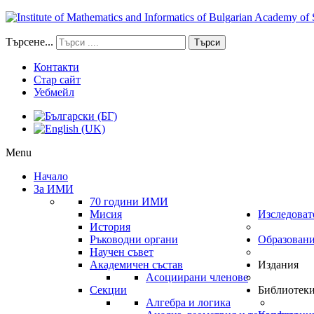
Търсене...
Търси
Контакти
Стар сайт
Уебмейл
Menu
Начало
За ИМИ
70 години ИМИ
Мисия
Изследоват
История
Ръководни органи
Образован
Научен съвет
Академичен състав
Издания
Асоциирани членове
Секции
Библиотек
Алгебра и логика