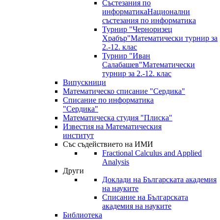
Състезания по
информатика
Национални
състезания по информатика
Турнир "Черноризец
Храбър"
Математически турнир за
2.-12. клас
Турнир "Иван
Салабашев"
Математически
турнир за 2.-12. клас
Випускници
Математическо списание "Сердика"
Списание по информатика
"Сердика"
Математическа студия "Плиска"
Известия на Математическия
институт
Със съдействието на ИМИ
Fractional Calculus and Applied
Analysis
Други
Доклади на Българската академия
на науките
Списание на Българската
академия на науките
Библиотека