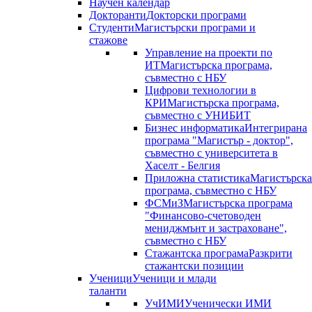
Научен календар
Докторанти
Докторски програми
Студенти
Магистърски програми и
стажове
Управление на проекти по
ИТ
Магистърска програма,
съвместно с НБУ
Цифрови технологии в
КРИ
Магистърска програма,
съвместно с УНИБИТ
Бизнес информатика
Интегрирана
програма "Магистър - доктор",
съвместно с университета в
Хаселт - Белгия
Приложна статистика
Магистърска
програма, съвместно с НБУ
ФСМиЗ
Магистърска програма
"Финансово-счетоводен
мениджмънт и застраховане",
съвместно с НБУ
Стажантска програма
Разкрити
стажантски позиции
Ученици
Ученици и млади
таланти
УчИМИ
Ученически ИМИ