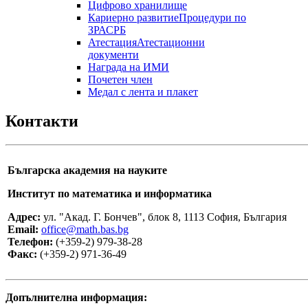
Цифрово хранилище
Кариерно развитие
Процедури по
ЗРАСРБ
Атестация
Атестационни
документи
Награда на ИМИ
Почетен член
Медал с лента и плакет
Контакти
Българска
академия на науките
Институт по математика
и информатика
Адрес:
ул. "Акад. Г. Бончев", блок 8, 1113 София, България
Email:
office@math.bas.bg
Телефон:
(+359-2) 979-38-28
Факс:
(+359-2) 971-36-49
Допълнителна информация: