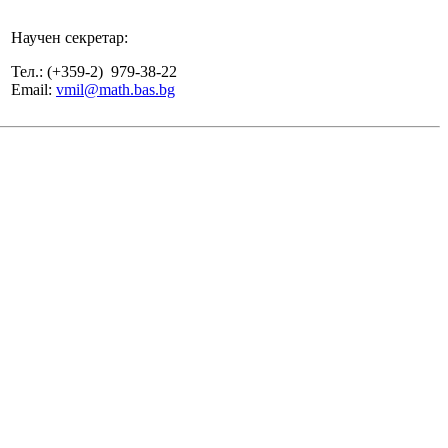
Научен секретар:
Тел.: (+359-2) 979-38-22
Email:
vmil@math.bas.bg