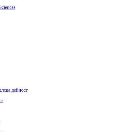
елска дейност
ие
и