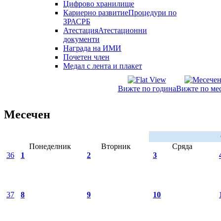
Цифрово хранилище
Кариерно развитие
Процедури по
ЗРАСРБ
Атестация
Атестационни
документи
Награда на ИМИ
Почетен член
Медал с лента и плакет
Вижте по година
Вижте по ме
Месечен
Понеделник
Вторник
Сряда
36
1
2
3
37
8
9
10