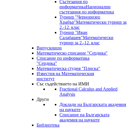
Състезания по
информатика
Национални
състезания по информатика
Турнир "Черноризец
Храбър"
Математически турнир за
2.-12. клас
Турнир "Иван
Салабашев"
Математически
турнир за 2.-12. клас
Випускници
Математическо списание "Сердика"
Списание по информатика
"Сердика"
Математическа студия "Плиска"
Известия на Математическия
институт
Със съдействието на ИМИ
Fractional Calculus and Applied
Analysis
Други
Доклади на Българската академия
на науките
Списание на Българската
академия на науките
Библиотека