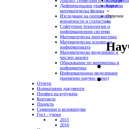
Анализ, геометрия и топология
Конференц
Диференциални уравнения и
Кариери
математическа физика
Изследване на операциите,
Отличия
вероятности и статистика
Софтуерни технологии и
информационни системи
Математическа лингвистика
Математически основи на
Нау
информатиката
Математическо моделиране и
числен анализ
Образование по математика и
информатика
Информационно моделиране
(временно научно звено)
Отчети
Нормативни документи
Профил на купувача
Контакти
Проекти
Семинари и колоквиуми
Гост - учени
2015
2016