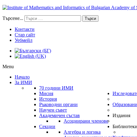
Търсене...
Търси
Контакти
Стар сайт
Уебмейл
Menu
Начало
За ИМИ
70 години ИМИ
Мисия
Изследоват
История
Ръководни органи
Образован
Научен съвет
Академичен състав
Издания
Асоциирани членове
Секции
Библиотек
Алгебра и логика