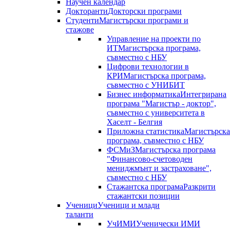
Научен календар
Докторанти
Докторски програми
Студенти
Магистърски програми и
стажове
Управление на проекти по
ИТ
Магистърска програма,
съвместно с НБУ
Цифрови технологии в
КРИ
Магистърска програма,
съвместно с УНИБИТ
Бизнес информатика
Интегрирана
програма "Магистър - доктор",
съвместно с университета в
Хаселт - Белгия
Приложна статистика
Магистърска
програма, съвместно с НБУ
ФСМиЗ
Магистърска програма
"Финансово-счетоводен
мениджмънт и застраховане",
съвместно с НБУ
Стажантска програма
Разкрити
стажантски позиции
Ученици
Ученици и млади
таланти
УчИМИ
Ученически ИМИ