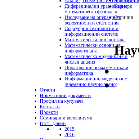
Анализ, геометрия и топология
Конференц
Диференциални уравнения и
Кариери
математическа физика
Изследване на операциите,
Отличия
вероятности и статистика
Софтуерни технологии и
информационни системи
Математическа лингвистика
Математически основи на
Нау
информатиката
Математическо моделиране и
числен анализ
Образование по математика и
информатика
Информационно моделиране
(временно научно звено)
Отчети
Нормативни документи
Профил на купувача
Контакти
Проекти
Семинари и колоквиуми
Гост - учени
2015
2016