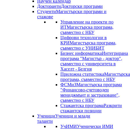
Научен календар
Докторанти
Докторски програми
Студенти
Магистърски програми и
стажове
Управление на проекти по
ИТ
Магистърска програма,
съвместно с НБУ
Цифрови технологии в
КРИ
Магистърска програма,
съвместно с УНИБИТ
Бизнес информатика
Интегрирана
програма "Магистър - доктор",
съвместно с университета в
Хаселт - Белгия
Приложна статистика
Магистърска
програма, съвместно с НБУ
ФСМиЗ
Магистърска програма
"Финансово-счетоводен
мениджмънт и застраховане",
съвместно с НБУ
Стажантска програма
Разкрити
стажантски позиции
Ученици
Ученици и млади
таланти
УчИМИ
Ученически ИМИ