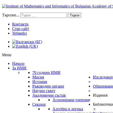
Търсене...
Търси
Контакти
Стар сайт
Уебмейл
Menu
Начало
За ИМИ
70 години ИМИ
Мисия
Изследоват
История
Ръководни органи
Образован
Научен съвет
Академичен състав
Издания
Асоциирани членове
Секции
Библиотек
Алгебра и логика