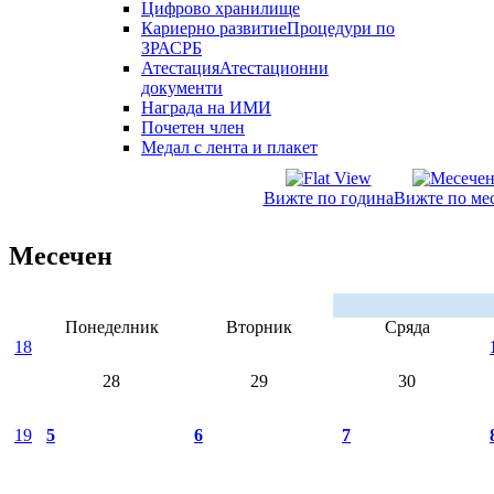
Цифрово хранилище
Кариерно развитие
Процедури по
ЗРАСРБ
Атестация
Атестационни
документи
Награда на ИМИ
Почетен член
Медал с лента и плакет
Вижте по година
Вижте по ме
Месечен
Понеделник
Вторник
Сряда
18
28
29
30
19
5
6
7