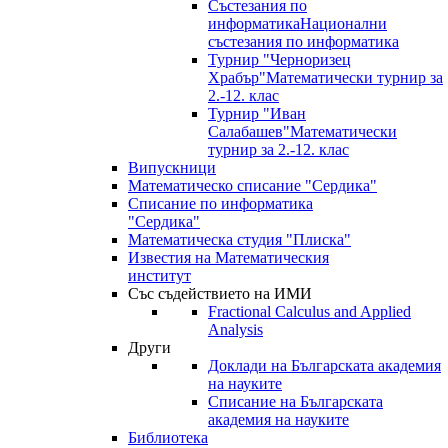
Състезания по
информатика
Национални
състезания по информатика
Турнир "Черноризец
Храбър"
Математически турнир за
2.-12. клас
Турнир "Иван
Салабашев"
Математически
турнир за 2.-12. клас
Випускници
Математическо списание "Сердика"
Списание по информатика
"Сердика"
Математическа студия "Плиска"
Известия на Математическия
институт
Със съдействието на ИМИ
Fractional Calculus and Applied
Analysis
Други
Доклади на Българската академия
на науките
Списание на Българската
академия на науките
Библиотека