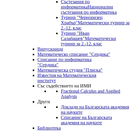
Състезания по
информатика
Национални
състезания по информатика
Турнир "Черноризец
Храбър"
Математически турнир за
2.-12. клас
Турнир "Иван
Салабашев"
Математически
турнир за 2.-12. клас
Випускници
Математическо списание "Сердика"
Списание по информатика
"Сердика"
Математическа студия "Плиска"
Известия на Математическия
институт
Със съдействието на ИМИ
Fractional Calculus and Applied
Analysis
Други
Доклади на Българската академия
на науките
Списание на Българската
академия на науките
Библиотека