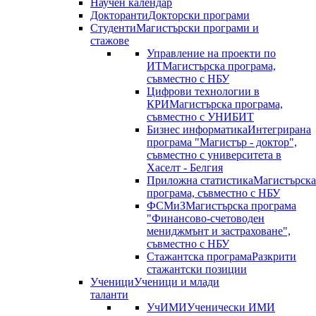
Научен календар
Докторанти
Докторски програми
Студенти
Магистърски програми и
стажове
Управление на проекти по
ИТ
Магистърска програма,
съвместно с НБУ
Цифрови технологии в
КРИ
Магистърска програма,
съвместно с УНИБИТ
Бизнес информатика
Интегрирана
програма "Магистър - доктор",
съвместно с университета в
Хаселт - Белгия
Приложна статистика
Магистърска
програма, съвместно с НБУ
ФСМиЗ
Магистърска програма
"Финансово-счетоводен
мениджмънт и застраховане",
съвместно с НБУ
Стажантска програма
Разкрити
стажантски позиции
Ученици
Ученици и млади
таланти
УчИМИ
Ученически ИМИ