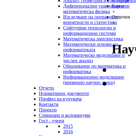
Анализ, геометрия и топология
Конференц
Диференциални уравнения и
Кариери
математическа физика
Изследване на операциите,
Отличия
вероятности и статистика
Софтуерни технологии и
информационни системи
Математическа лингвистика
Математически основи на
Нау
информатиката
Математическо моделиране и
числен анализ
Образование по математика и
информатика
Информационно моделиране
(временно научно звено)
Отчети
Нормативни документи
Профил на купувача
Контакти
Проекти
Семинари и колоквиуми
Гост - учени
2015
2016