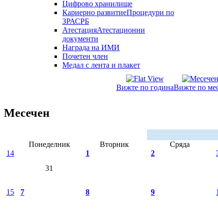
Цифрово хранилище
Кариерно развитие
Процедури по
ЗРАСРБ
Атестация
Атестационни
документи
Награда на ИМИ
Почетен член
Медал с лента и плакет
Вижте по година
Вижте по ме
Месечен
Понеделник
Вторник
Сряда
14
1
2
31
15
7
8
9