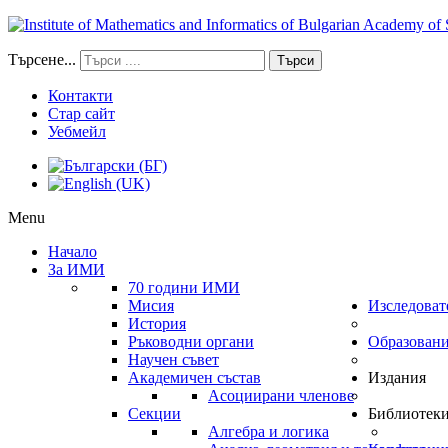
Търсене...
Търси
Контакти
Стар сайт
Уебмейл
Menu
Начало
За ИМИ
70 години ИМИ
Мисия
Изследоват
История
Ръководни органи
Образован
Научен съвет
Академичен състав
Издания
Асоциирани членове
Секции
Библиотек
Алгебра и логика