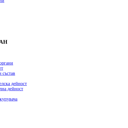
ии
БАН
органи
ет
 състав
елска дейност
лна дейност
купувача