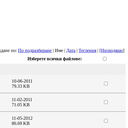
дане по:
По подразбиране
| Име |
Дата
|
Тегления
|
[Низходящо
]
Изберете всички файлове:
10-06-2011
79.33 KB
11-02-2011
71.05 KB
11-05-2012
86.69 KB