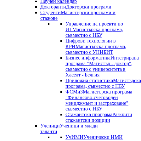
Научен календар
Докторанти
Докторски програми
Студенти
Магистърски програми и
стажове
Управление на проекти по
ИТ
Магистърска програма,
съвместно с НБУ
Цифрови технологии в
КРИ
Магистърска програма,
съвместно с УНИБИТ
Бизнес информатика
Интегрирана
програма "Магистър - доктор",
съвместно с университета в
Хаселт - Белгия
Приложна статистика
Магистърска
програма, съвместно с НБУ
ФСМиЗ
Магистърска програма
"Финансово-счетоводен
мениджмънт и застраховане",
съвместно с НБУ
Стажантска програма
Разкрити
стажантски позиции
Ученици
Ученици и млади
таланти
УчИМИ
Ученически ИМИ