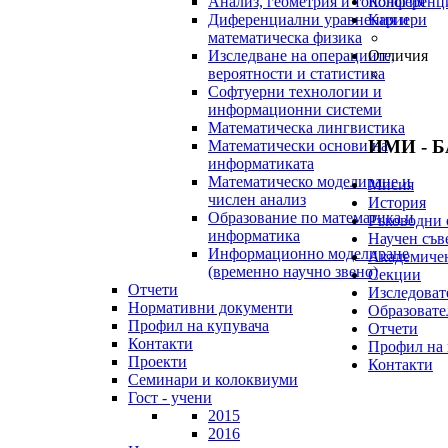
Анализ, геометрия и топология
Конференц
Диференциални уравнения и
Кариери
математическа физика
Изследване на операциите,
Отличия
вероятности и статистика
Софтуерни технологии и
информационни системи
Математическа лингвистика
ИМИ - 
Математически основи на
информатиката
Математическо моделиране и
Мисия
числен анализ
История
Образование по математика и
Ръководни 
информатика
Научен съв
Информационно моделиране
Академичен
(временно научно звено)
Секции
Отчети
Изследоват
Нормативни документи
Образовате
Профил на купувача
Отчети
Контакти
Профил на 
Проекти
Контакти
Семинари и колоквиуми
Гост - учени
2015
2016