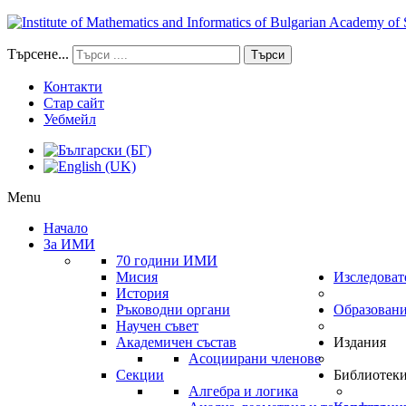
Търсене...
Търси
Контакти
Стар сайт
Уебмейл
Menu
Начало
За ИМИ
70 години ИМИ
Мисия
Изследоват
История
Ръководни органи
Образован
Научен съвет
Академичен състав
Издания
Асоциирани членове
Секции
Библиотек
Алгебра и логика