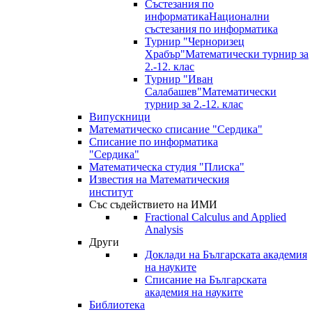
Състезания по
информатика
Национални
състезания по информатика
Турнир "Черноризец
Храбър"
Математически турнир за
2.-12. клас
Турнир "Иван
Салабашев"
Математически
турнир за 2.-12. клас
Випускници
Математическо списание "Сердика"
Списание по информатика
"Сердика"
Математическа студия "Плиска"
Известия на Математическия
институт
Със съдействието на ИМИ
Fractional Calculus and Applied
Analysis
Други
Доклади на Българската академия
на науките
Списание на Българската
академия на науките
Библиотека