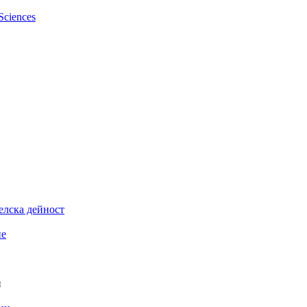
елска дейност
ие
и