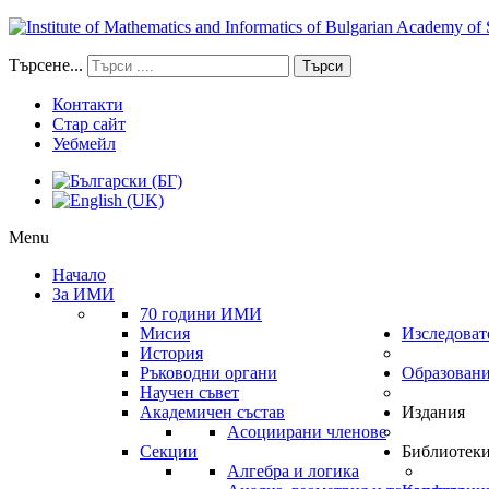
Търсене...
Търси
Контакти
Стар сайт
Уебмейл
Menu
Начало
За ИМИ
70 години ИМИ
Мисия
Изследоват
История
Ръководни органи
Образован
Научен съвет
Академичен състав
Издания
Асоциирани членове
Секции
Библиотек
Алгебра и логика