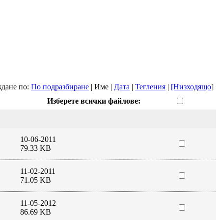
дане по:
По подразбиране
| Име |
Дата
|
Тегления
|
[Низходящо
]
Изберете всички файлове:
10-06-2011
79.33 KB
11-02-2011
71.05 KB
11-05-2012
86.69 KB