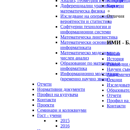
Анализ, геометрия и топология
Конференц
Диференциални уравнения и
Кариери
математическа физика
Изследване на операциите,
Отличия
вероятности и статистика
Софтуерни технологии и
информационни системи
Математическа лингвистика
ИМИ - 
Математически основи на
информатиката
Математическо моделиране и
Мисия
числен анализ
История
Образование по математика и
Ръководни 
информатика
Научен съв
Информационно моделиране
Академичен
(временно научно звено)
Секции
Отчети
Изследоват
Нормативни документи
Образовате
Профил на купувача
Отчети
Контакти
Профил на 
Проекти
Контакти
Семинари и колоквиуми
Гост - учени
2015
2016