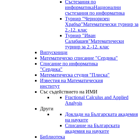
Състезания по
информатика
Национални
състезания по информатика
Турнир "Черноризец
Храбър"
Математически турнир за
2.-12. клас
Турнир "Иван
Салабашев"
Математически
турнир за 2.-12. клас
Випускници
Математическо списание "Сердика"
Списание по информатика
"Сердика"
Математическа студия "Плиска"
Известия на Математическия
институт
Със съдействието на ИМИ
Fractional Calculus and Applied
Analysis
Други
Доклади на Българската академия
на науките
Списание на Българската
академия на науките
Библиотека