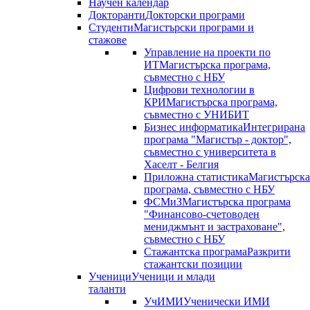
Научен календар
Докторанти
Докторски програми
Студенти
Магистърски програми и
стажове
Управление на проекти по
ИТ
Магистърска програма,
съвместно с НБУ
Цифрови технологии в
КРИ
Магистърска програма,
съвместно с УНИБИТ
Бизнес информатика
Интегрирана
програма "Магистър - доктор",
съвместно с университета в
Хаселт - Белгия
Приложна статистика
Магистърска
програма, съвместно с НБУ
ФСМиЗ
Магистърска програма
"Финансово-счетоводен
мениджмънт и застраховане",
съвместно с НБУ
Стажантска програма
Разкрити
стажантски позиции
Ученици
Ученици и млади
таланти
УчИМИ
Ученически ИМИ