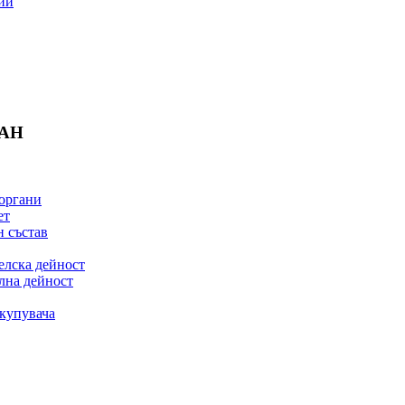
ии
БАН
органи
ет
 състав
елска дейност
лна дейност
купувача