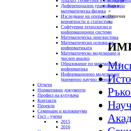
Анализ, геометрия и топология
Конференц
Диференциални уравнения и
Кариери
математическа физика
Изследване на операциите,
Отличия
вероятности и статистика
Софтуерни технологии и
информационни системи
Математическа лингвистика
ИМИ
Математически основи на
информатиката
Математическо моделиране и
числен анализ
Мис
Образование по математика и
информатика
Информационно моделиране
Исто
(временно научно звено)
Отчети
Ръко
Нормативни документи
Профил на купувача
Контакти
Науч
Проекти
Семинари и колоквиуми
Акад
Гост - учени
2015
2016