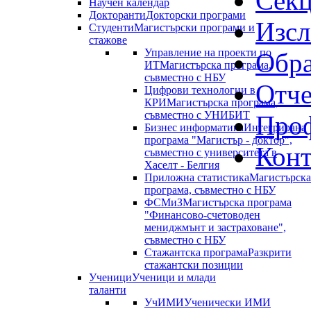
Сек
Научен календар
Докторанти
Докторски програми
Изсл
Студенти
Магистърски програми и
стажове
Управление на проекти по
Обра
ИТ
Магистърска програма,
съвместно с НБУ
Отче
Цифрови технологии в
КРИ
Магистърска програма,
съвместно с УНИБИТ
Проф
Бизнес информатика
Интегрирана
програма "Магистър - доктор",
Конт
съвместно с университета в
Хаселт - Белгия
Приложна статистика
Магистърска
програма, съвместно с НБУ
ФСМиЗ
Магистърска програма
"Финансово-счетоводен
мениджмънт и застраховане",
съвместно с НБУ
Стажантска програма
Разкрити
стажантски позиции
Ученици
Ученици и млади
таланти
УчИМИ
Ученически ИМИ