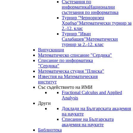
Състезания по
информатика
Национални
състезания по информатика
Турнир "Черноризец
Храбър"
Математически турнир за
2.-12. клас
Турнир "Иван
Салабашев"
Математически
турнир за 2.-12. клас
Випускници
Математическо списание "Сердика"
Списание по информатика
"Сердика"
Математическа студия "Плиска"
Известия на Математическия
институт
Със съдействието на ИМИ
Fractional Calculus and Applied
Analysis
Други
Доклади на Българската академия
на науките
Списание на Българската
академия на науките
Библиотека