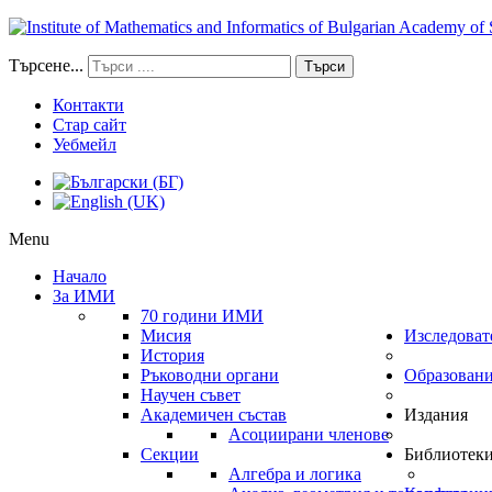
Търсене...
Търси
Контакти
Стар сайт
Уебмейл
Menu
Начало
За ИМИ
70 години ИМИ
Мисия
Изследоват
История
Ръководни органи
Образован
Научен съвет
Академичен състав
Издания
Асоциирани членове
Секции
Библиотек
Алгебра и логика